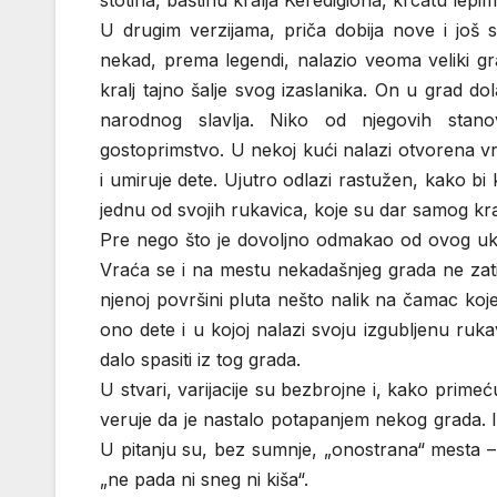
stotina, baštinu kralja Keredigiona, krcatu lepi
U drugim verzijama, priča dobija nove i još s
nekad, prema legendi, nalazio veoma veliki gr
kralj tajno šalje svog izaslanika. On u grad d
narodnog slavlja. Niko od njegovih stano
gostoprimstvo. U nekoj kući nalazi otvorena vr
i umiruje dete. Ujutro odlazi rastužen, kako bi
jednu od svojih rukavica, koje su dar samog kra
Pre nego što je dovoljno odmakao od ovog ukl
Vraća se i na mestu nekadašnjeg grada ne zatič
njenoj površini pluta nešto nalik na čamac koj
ono dete i u kojoj nalazi svoju izgubljenu ruk
dalo spasiti iz tog grada.
U stvari, varijacije su bezbrojne i, kako prime
veruje da je nastalo potapanjem nekog grada. 
U pitanju su, bez sumnje, „onostrana“ mesta –
„ne pada ni sneg ni kiša“.