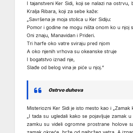
I tajanstveni Ker Sidi, koji se nalazi na ostr
Kralja Ribara, koji za sebe kaže:
„Savršena je moja stolica u Ker Sidiju:
Pomor i godine ne mogu ništa onom ko u njoj s
Oni znaju, Manavidan i Prideri.
Tri harfe oko vatre sviraju pred njom
A oko njenih vrhova su okeanske struje
I bogatstvo iznad nje,
Slađe od belog vina je piće u njoj.“
Ostrvo duhova
Misteriozni Ker Sidi je isto mesto kao i „Zamak k
„I tada su ugledali kako se pojavljuje zamak u 
zamku su videli ogromne prostrane holove sa v
zamak okreće, brže od najbržeg vetra. A iznad 