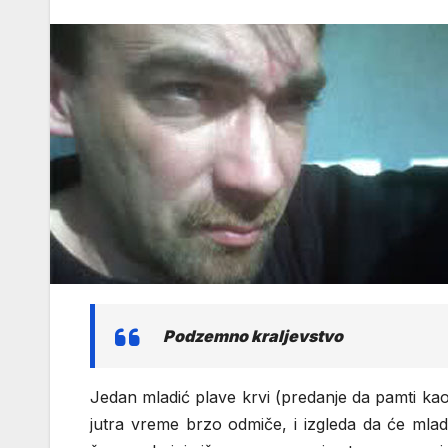
Podzemno kraljevstvo
Jedan mladić plave krvi (predanje da pamti kao p
jutra vreme brzo odmiče, i izgleda da će mla