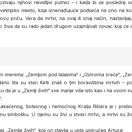
aju njihovi nevidljivi putnici – i kada bi se poslednji o
et. Avetinjsko mesto, koje iznenađujuće podseća na ono na k
vu priču. Vera da mrtvi, na ovaj ili onaj način, nastavljaj
ko živa da su rado jedan drugom uzajmljivali novac koji će i
m imenima: „Zemljom pod talasima“ i „Ostrvima sreće“, „Ze
ano šta su stari Kelti znali o tim boravištima mrtvih – p
u da je u „Zemlji živih“ sve manje više isto kao i na ovom s
.
sakaćenog, bolesnog i nemoćnog Kralja Ribara je i prebiva
u simboliku. U njemu su živi u stvari mrtvi, a mrtvi su živ
„Zemlje živih“, koji on stavlja u usta umirućeg Artura: