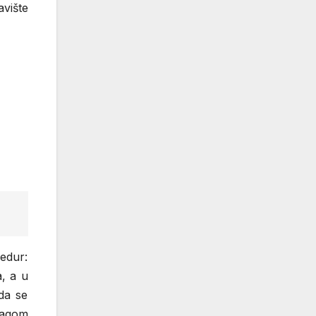
avište
redur:
a, a u
 da se
snagom