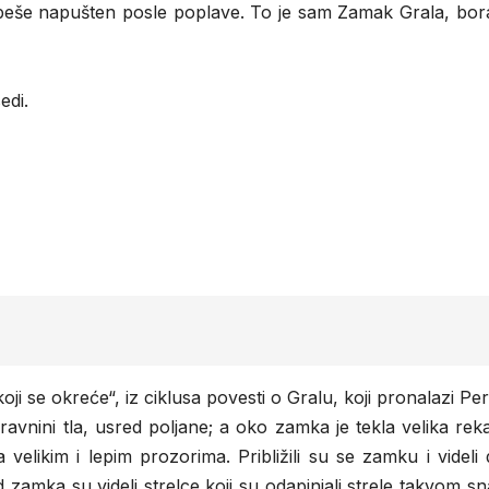
vu, beše napušten posle poplave. To je sam Zamak Grala, bor
edi.
oji se okreće“, iz ciklusa povesti o Gralu, koji pronalazi Pe
ravnini tla, usred poljane; a oko zamka je tekla velika rek
elikim i lepim prozorima. Približili su se zamku i videli
zamka su videli strelce koji su odapinjali strele takvom 