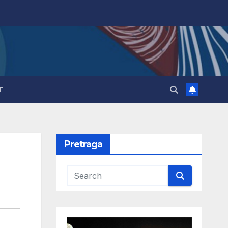
T
Pretraga