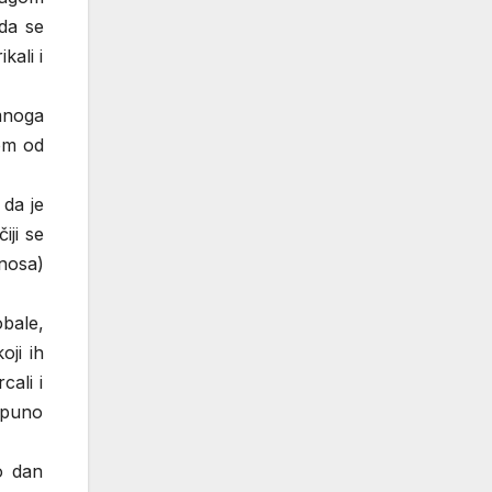
da se
kali i
mnoga
om od
 da je
iji se
onosa)
obale,
oji ih
cali i
otpuno
eo dan