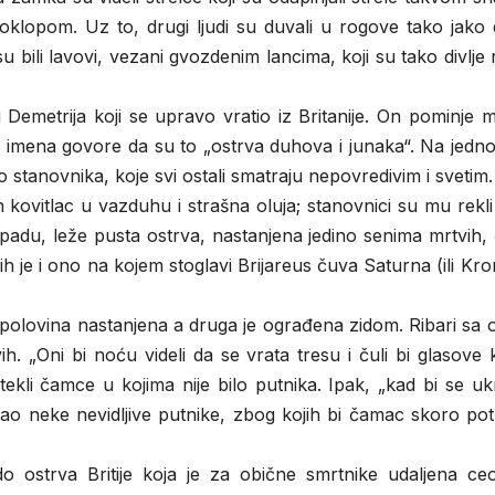
oklopom. Uz to, drugi ljudi su duvali u rogove tako jako 
 bili lavovi, vezani gvozdenim lancima, koji su tako divlje ri
emetrija koji se upravo vratio iz Britanije. On pominje 
a imena govore da su to „ostrva duhova i junaka“. Na jedn
o stanovnika, koje svi ostali smatraju nepovredivim i svetim.
ovitlac u vazduhu i strašna oluja; stanovnici su mu rekli
du, leže pusta ostrva, nastanjena jedino senima mrtvih, č
ih je i ono na kojem stoglavi Brijareus čuva Saturna (ili Kr
a polovina nastanjena a druga je ograđena zidom. Ribari sa 
. „Oni bi noću videli da se vrata tresu i čuli bi glasove k
tekli čamce u kojima nije bilo putnika. Ipak, „kad bi se ukr
, kao neke nevidljive putnike, zbog kojih bi čamac skoro p
i do ostrva Britije koja je za obične smrtnike udaljena c