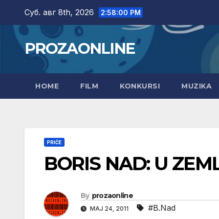
Skip
Суб. авг 8th, 2026
2:58:01 PM
to
content
PROZAONLINE
HOME
FILM
KONKURSI
MUZIKA
PRIČE
BORIS NAD: U ZE
By
prozaonline
#B.Nad
МАЈ 24, 2011