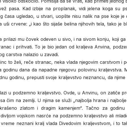
 visoko odskočilo. Pomišlja da se vrati, kad primeti jednog
vež pasa. Kad izbije na proplanak, vidi jelena koga su ps
tog časa ugledao, u stvari, uopšte nisu nalik na pse koje je
ši crvene: „i kao što sijaše belina njihovih tela, tako je bl
sa prilazi mu čovek odeven u sivo, i na sivom konju, koji ga
anac i prihvati. To je bio jedan od kraljeva Anvina, podz
g carstva nalazio u zavadi.
inc to želi, reče stranac, neka vlada njegovim carstvom i 
za godinu dana da napadne njegovu polovinu kraljevstva. M
ednu godinu, prepusti svoje kraljevstvo neznancu, da njime
dlazi u podzemno kraljevstvo. Ovde, u Anvinu, on zatiče p
a čim na zemlji. U njima se služi „najbolja hrana i najbolje
ukrašeno zlatom i dragim kamenjem“. Tačno za godinu
divljom vojskom nasrće na podzemno kraljevstvo ali mladi
vreme neznani kralj vlada Divedovim kraljevstvom, i to ta