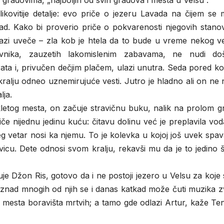
m gradovima, „najboljih od svih gradova i mesta u Velsu“.
likovitije detalje: evo priče o jezeru Lavada na čijem se
ad. Kako bi proverio priče o pokvarenosti njegovih stanov
olazi uveče – zla kob je htela da to bude u vreme nekog v
vnika, zauzetih lakomislenim zabavama, ne nudi doš
ata i, privučen dečjim plačem, ulazi unutra. Seda pored k
 kralju odneo uznemirujuće vesti. Jutro je hladno ali on ne 
lja.
etog mesta, on začuje stravičnu buku, nalik na prolom g
e nijednu jedinu kuću: čitavu dolinu već je preplavila vo
eg vetar nosi ka njemu. To je kolevka u kojoj još uvek spav
avicu. Dete odnosi svom kralju, rekavši mu da je to jedino 
ćuje Džon Ris, gotovo da i ne postoji jezero u Velsu za koje
Iznad mnogih od njih se i danas katkad može čuti muzika z
 mesta boravišta mrtvih; a tamo gde odlazi Artur, kaže Te