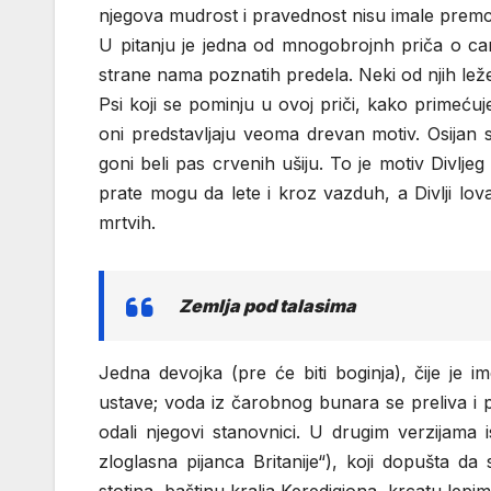
njegova mudrost i pravednost nisu imale premc
U pitanju je jedna od mnogobrojnh priča o car
strane nama poznatih predela. Neki od njih lež
Psi koji se pominju u ovoj priči, kako primeću
oni predstavljaju veoma drevan motiv. Osijan
goni beli pas crvenih ušiju. To je motiv Divljeg
prate mogu da lete i kroz vazduh, a Divlji lov
mrtvih.
Zemlja pod talasima
Jedna devojka (pre će biti boginja), čije je
ustave; voda iz čarobnog bunara se preliva i 
odali njegovi stanovnici. U drugim verzijama i
zloglasna pijanca Britanije“), koji dopušta da