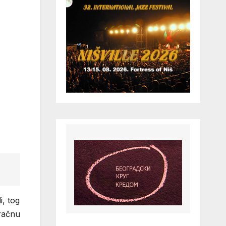
i, tog
račnu