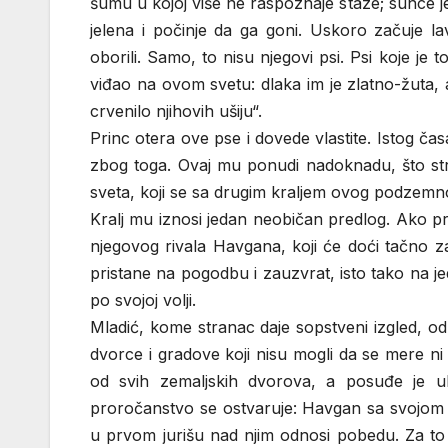
šumu u kojoj više ne raspoznaje staze; sunce je
jelena i počinje da ga goni. Uskoro začuje la
oborili. Samo, to nisu njegovi psi. Psi koje je 
viđao na ovom svetu: dlaka im je zlatno-žuta, a u
crvenilo njihovih ušiju“.
Princ otera ove pse i dovede vlastite. Istog ča
zbog toga. Ovaj mu ponudi nadoknadu, što str
sveta, koji se sa drugim kraljem ovog podzemno
Kralj mu iznosi jedan neobičan predlog. Ako pr
njegovog rivala Havgana, koji će doći tačno 
pristane na pogodbu i zauzvrat, isto tako na j
po svojoj volji.
Mladić, kome stranac daje sopstveni izgled, o
dvorce i gradove koji nisu mogli da se mere ni s
od svih zemaljskih dvorova, a posuđe je 
proročanstvo se ostvaruje: Havgan sa svojom 
u prvom jurišu nad njim odnosi pobedu. Za to 