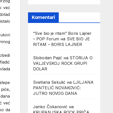
 brzog
i već
 dotad
Komentari
istalo
“Sve bio je ritam” Boris Lajner
 ukori
– POP Forum
на
SVE BIO JE
emnog
RITAM – BORIS LAJNER
pobedi
Slobodan Pajić
на
STORIJA O
ladić
VALJEVSKOJ ROCK GRUPI
DOLAR
 vlada
Svetlana Sekulić
на
LJILJANA
relepe
PANTELIĆ NOVAKOVIĆ:
 piće,
JUTRO NOVOG DANA
 dana
ć već
Janko Čokanović
на
ko da
KRUPANJSKA ROCK PRIČA