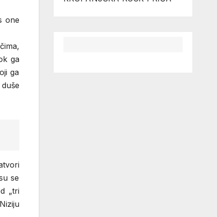
s one
ečima,
ok ga
oji ga
a duše
tvori
su se
d „tri
Niziju