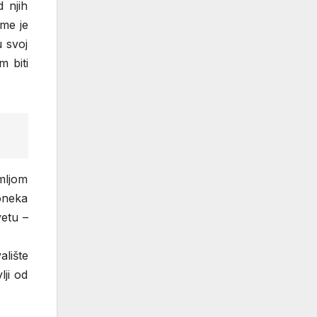
d njih
ome je
u svoj
m biti
mljom
oneka
vetu –
lište
lji od