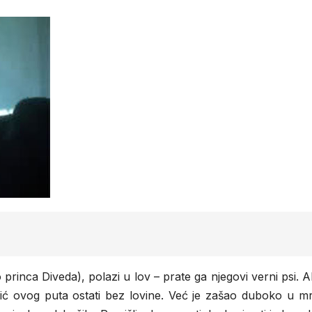
rinca Diveda), polazi u lov – prate ga njegovi verni psi. Al
dić ovog puta ostati bez lovine. Već je zašao duboko u m