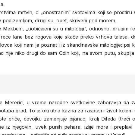
a.
stvima mrtvih, o „onostranim“ svetovima koji se prostiru 
e pod zemljom, drugi su, opet, skriveni pod morem.
je Mekbejn, „uobičajeni su u mitologiji“, odnosno, drugim r
 sreće lane bez rogova koje skače preko vrhova talasa, d
 lovca koji nam je poznat i iz skandinavske mitologije: psi k
ac nije niko drugi do sam Odin koji, na svom putu, skuplj
 ime Mererid, u vreme narodne svetkovine zaboravlja da za
potapa grad. To je okrutna kazna za raspusni život kojem 
ste priče, devojku zamenjuje pijanac, kralj Difeda (treći o
 se iz njegovih, uvek punih pehara, izlije more i preplavi 