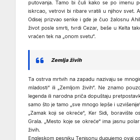
putovanja. Tamo bi čuli kako se po imenu poziv
iskrcao, vetrovi bi ribare vratili u njihov sv
Odisej prizvao senke i gde je čuo žalosnu Ahilo
život posle smrti, tvrdi Cezar, beše u Kelta ta
vraćen tek na „onom svetu“.
Zemlja živih
Ta ostrva mrtvih na zapadu nazivaju se mnogi
mladosti“ ili „Zemljom živih“. Ne znamo pouzd
legenda ili narodna priča dopuštaju pretpostavk
samo što je tamo „sve mnogo lepše i uzvišenije“
„Zamak koji se okreće“, Ker Sidi, boravište o
Grala. „Mesto koje se okreće“ ima jasnu polarn
živih.
Engleskom pesniku Tenisonu dugujemo ovaj opis 