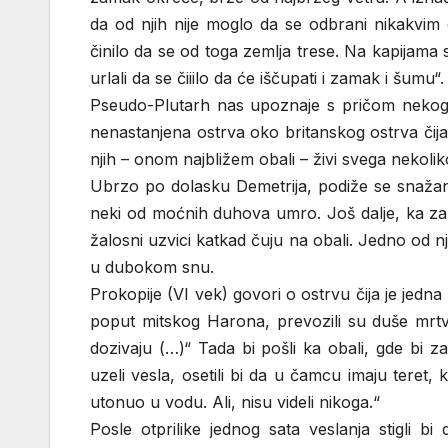
da od njih nije moglo da se odbrani nikakvim 
činilo da se od toga zemlja trese. Na kapijama su
urlali da se čiiilo da će iščupati i zamak i šumu“.
Pseudo-Plutarh nas upoznaje s pričom nekog D
nenastanjena ostrva oko britanskog ostrva čij
njih – onom najbližem obali – živi svega nekolik
Ubrzo po dolasku Demetrija, podiže se snažan k
neki od moćnih duhova umro. Još dalje, ka zapa
žalosni uzvici katkad čuju na obali. Jedno od nj
u dubokom snu.
Prokopije (VI vek) govori o ostrvu čija je jedn
poput mitskog Harona, prevozili su duše mrtvih
dozivaju (…)“ Tada bi pošli ka obali, gde bi za
uzeli vesla, osetili bi da u čamcu imaju teret
utonuo u vodu. Ali, nisu videli nikoga.“
Posle otprilike jednog sata veslanja stigli b