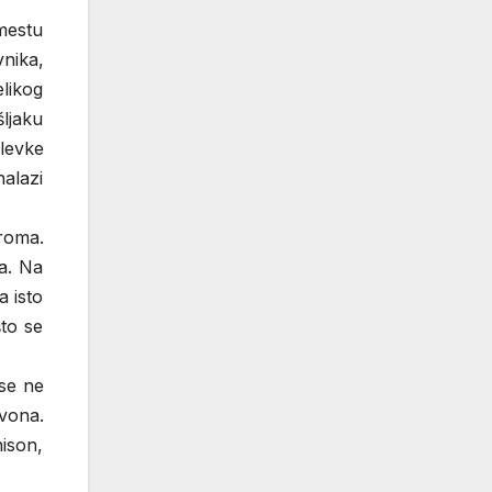
 mestu
nika,
elikog
ljaku
olevke
nalazi
roma.
da. Na
a isto
što se
 se ne
vona.
nison,