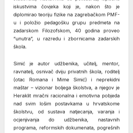
iskustvima čovjeka koji je, nakon što je
diplomirao teoriju fizike na zagrebačkom PMF-
u i položio pedagošku grupu predmeta na
zadarskom Filozofskom, 40 godina proveo
“unutra”, u razredu i zbornicama zadarskih
škola.
Simić je autor udžbenika, učitelj, mentor,
ravnatelj, osnivač dviju privatnih škola, roditelj
(otac Romana i Mime Simić) i neprekidni
maštar – vizionar boljega školstva, a njegov je
Heraklit mračni racionalna i emotivna pobjeda
nad svim lošim postavkama u hrvatskome
školstvu, od sustava natjecanja, varanja i
ocjenjivanja do udžbenika, nastavnih
programa, reformskih dokumenata, pogrešnih