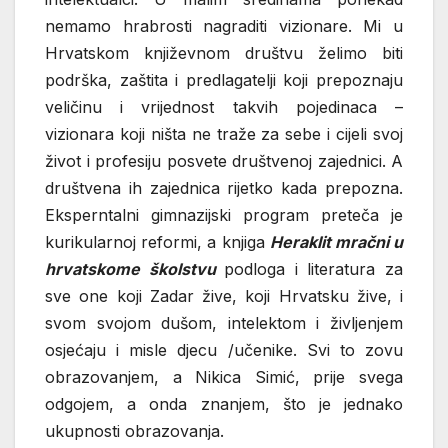
nemamo hrabrosti nagraditi vizionare. Mi u
Hrvatskom književnom društvu želimo biti
podrška, zaštita i predlagatelji koji prepoznaju
veličinu i vrijednost takvih pojedinaca –
vizionara koji ništa ne traže za sebe i cijeli svoj
život i profesiju posvete društvenoj zajednici. A
društvena ih zajednica rijetko kada prepozna.
Eksperntalni gimnazijski program preteča je
kurikularnoj reformi, a knjiga
Heraklit mračni u
hrvatskome školstvu
podloga i literatura za
sve one koji Zadar žive, koji Hrvatsku žive, i
svom svojom dušom, intelektom i življenjem
osjećaju i misle djecu /učenike. Svi to zovu
obrazovanjem, a Nikica Simić, prije svega
odgojem, a onda znanjem, što je jednako
ukupnosti obrazovanja.