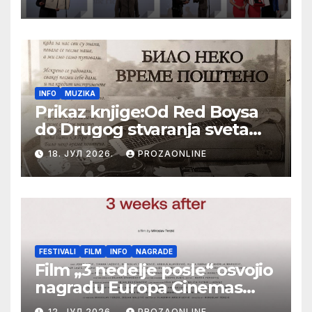
Bajiću svečano zatvoren 33.
Festival evropskog filma Palić
INFO
MUZIKA
Prikaz knjige:Od Red Boysa
do Drugog stvaranja sveta
(bilo neko vreme pošteno)
18. ЈУЛ 2026.
PROZAONLINE
(autor- Zlatomira Sremca,
Botoš 2022. godine,
samizdat)
FESTIVALI
FILM
INFO
NAGRADE
Film „3 nedelje posle“ osvojio
nagradu Europa Cinemas
Label na Filmskom festivalu
12. ЈУЛ 2026.
PROZAONLINE