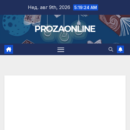
Skip
Нед. авг 9th, 2026
5:19:25 AM
to
content
PROZAONLINE