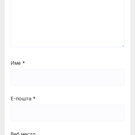
Име
*
Е-пошта
*
Веб место