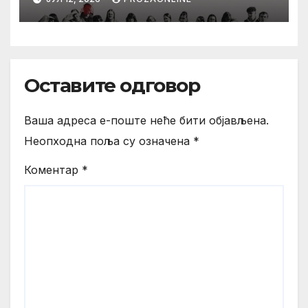
Karlovim Varima
Оставите одговор
Ваша адреса е-поште неће бити објављена.
Неопходна поља су означена
*
Коментар
*