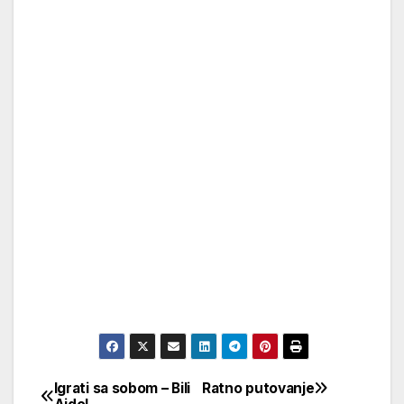
Igrati sa sobom – Bili
Ratno putovanje
Кретање