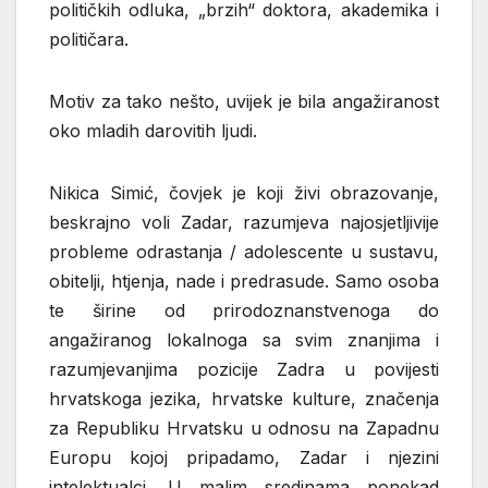
političkih odluka, „brzih“ doktora, akademika i
političara.
Motiv za tako nešto, uvijek je bila angažiranost
oko mladih darovitih ljudi.
Nikica Simić, čovjek je koji živi obrazovanje,
beskrajno voli Zadar, razumjeva najosjetljivije
probleme odrastanja / adolescente u sustavu,
obitelji, htjenja, nade i predrasude. Samo osoba
te širine od prirodoznanstvenoga do
angažiranog lokalnoga sa svim znanjima i
razumjevanjima pozicije Zadra u povijesti
hrvatskoga jezika, hrvatske kulture, značenja
za Republiku Hrvatsku u odnosu na Zapadnu
Europu kojoj pripadamo, Zadar i njezini
intelektualci. U malim sredinama ponekad