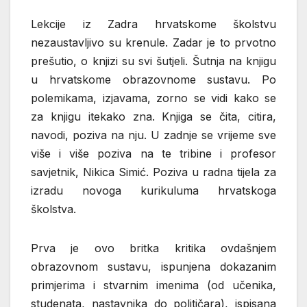
Lekcije iz Zadra hrvatskome školstvu
nezaustavljivo su krenule. Zadar je to prvotno
prešutio, o knjizi su svi šutjeli. Šutnja na knjigu
u hrvatskome obrazovnome sustavu. Po
polemikama, izjavama, zorno se vidi kako se
za knjigu itekako zna. Knjiga se čita, citira,
navodi, poziva na nju. U zadnje se vrijeme sve
više i više poziva na te tribine i profesor
savjetnik, Nikica Simić. Poziva u radna tijela za
izradu novoga kurikuluma hrvatskoga
školstva.
Prva je ovo britka kritika ovdašnjem
obrazovnom sustavu, ispunjena dokazanim
primjerima i stvarnim imenima (od učenika,
studenata, nastavnika do političara), ispisana