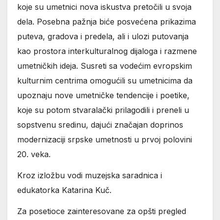
koje su umetnici nova iskustva pretočili u svoja
dela. Posebna pažnja biće posvećena prikazima
puteva, gradova i predela, ali i ulozi putovanja
kao prostora interkulturalnog dijaloga i razmene
umetničkih ideja. Susreti sa vodećim evropskim
kulturnim centrima omogućili su umetnicima da
upoznaju nove umetničke tendencije i poetike,
koje su potom stvaralački prilagodili i preneli u
sopstvenu sredinu, dajući značajan doprinos
modernizaciji srpske umetnosti u prvoj polovini
20. veka.
Kroz izložbu vodi muzejska saradnica i
edukatorka Katarina Kuč.
Za posetioce zainteresovane za opšti pregled