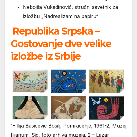
Nebojša Vukadinović, stručni savetnik za
izložbu „Nadrealizam na papiru“
Republika Srpska –
Gostovanje dve velike
izložbe iz Srbije
1- Ilija Basicevic Bosilj, Pomracenje, 1961-2, Muzej
Ilijanum, Sid, foto arhiva muzeja. 2 – Lazar