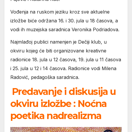
Vođenja na ruskom jeziku kroz sve aktuelne
izložbe biće održana 16. i 30. jula u 18 časova, a
vodi ih muzejska saradnica Veronika Podriadova.
Najmlađoj publici namenjen je Dečiji klub, u
okviru kojeg će biti organizovane kreativne
radionice 18. jula u 12 časova, 19. jula u 11 časova
i 25. jula u 12 i 14 časova. Radionice vodi Milena
Radović, pedagoška saradnica.
Predavanje i diskusija u
okviru izložbe : Noćna
poetika nadrealizma