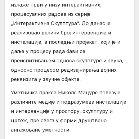
излаже први у низу интерактивних,
процесуалних радова из серије
„Интерактивна Скулптура“. До данас је
реализовао велики број интервенција и
инсталација, а последњи пројекат, који је и
даље у процесу рада бави се
преиспитивањем односа скулптуре и звука,
односно процесом редизајнирања војних
реквизита у звучне објекте.
Уметничка пракса Николе Мацуре повезује
различите медије и подразумева инсталације
и интервенције у простору, скулптуру и
цртеж, пре свега у форми друштвено
ангажоване уметности