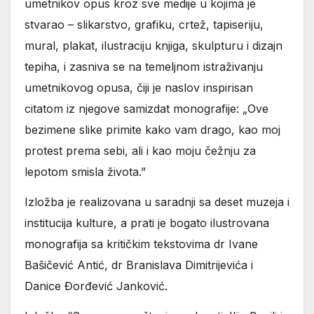
umetnikov opus kroz sve medije u kojima je
stvarao – slikarstvo, grafiku, crtež, tapiseriju,
mural, plakat, ilustraciju knjiga, skulpturu i dizajn
tepiha, i zasniva se na temeljnom istraživanju
umetnikovog opusa, čiji je naslov inspirisan
citatom iz njegove samizdat monografije: „Ove
bezimene slike primite kako vam drago, kao moj
protest prema sebi, ali i kao moju čežnju za
lepotom smisla života.”
Izložba je realizovana u saradnji sa deset muzeja i
institucija kulture, a prati je bogato ilustrovana
monografija sa kritičkim tekstovima dr Ivane
Bašičević Antić, dr Branislava Dimitrijevića i
Danice Đorđević Janković.