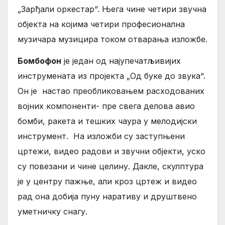
„Зарђали оркестар“. Њега чине четири звучна
објекта на којима четири професионална
музичара музицира током отварања изложбе.
Бомбофон
је један од најупечатљивијих
инструмената из пројекта „Од буке до звука“.
Он је настао преобликовањем расходованих
војних компоненти- пре свега делова авио
бомби, ракета и тешких чаура у мелодијски
инструмент. На изложби су заступњени
цртежи, видео радови и звучни објекти, уско
су повезани и чине целину. Дакле, скулптура
је у центру пажње, али кроз цртеж и видео
рад она добија пуну наративу и друштвено
уметничку снагу.