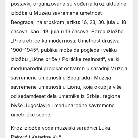
postavki, organizovana su vođenja kroz aktuelne
izložbe u Muzeju savremene umetnosti
Beograda, na srpskom jeziku: 16, 23, 30. jula u 18
časova, kao i 18. jula u 13 časova. Pored izložbe
„Prekretnice ka modernosti: Umetnost društva
1900–1945”, publika može da pogleda i veliku
izložbu „Lične priče / Političke realnosti“, veliki
međunarodni projekat ostvaren u saradnji Muzeja
savremene umetnosti u Beogradu i Muzeja
savremene umetnosti u Lionu, koja okuplja više
od sedamdeset dela umetnika iz Srbije, regiona
bivše Jugoslavije i međunarodne savremene
umetničke scene.
Kroz izložbe vode muzejski saradnici Luka
Pajović i Katarina Kuč.