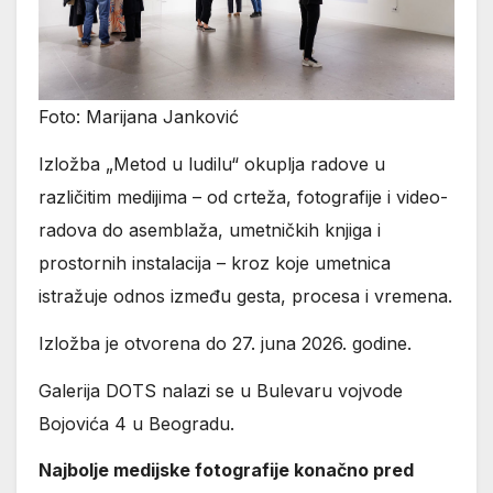
Foto: Marijana Janković
Izložba „Metod u ludilu“ okuplja radove u
različitim medijima – od crteža, fotografije i video-
radova do asemblaža, umetničkih knjiga i
prostornih instalacija – kroz koje umetnica
istražuje odnos između gesta, procesa i vremena.
Izložba je otvorena do 27. juna 2026. godine.
Galerija DOTS nalazi se u Bulevaru vojvode
Bojovića 4 u Beogradu.
Najbolje medijske fotografije konačno pred