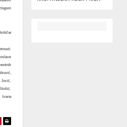
velikim
azlogom
kritičar
tnosti.
oslave
nentnih
tković,
 Jocić,
Stošić,
, Ivana