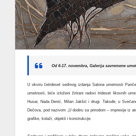
Od 6-17. novembra, Galerija savremene ume
U okviru četrdeset sedmog izdanja Salona umetnosti Pančeva
umetnosti, biće izloženi žirirani radovi trideset likovnih u
Husar, Nada Denić, Milan Jakšić i drugi. Takođe, u Sveča
Dečova, pod nazivom „U dodiru sa prirodom – impresije iz atelј
grafike, kolaži, objekti i konstrukcije.