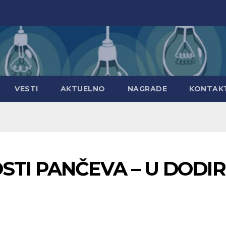
VESTI
AKTUELNO
NAGRADE
KONTAK
STI PANČEVA – U DODI