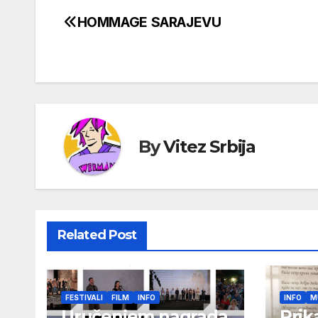
HOMMAGE SARAJEVU
Кретање
чланка
By
Vitez Srbija
Related Post
FESTIVALI
FILM
INFO
INFO
M
Uručenjem nagrada
Prik