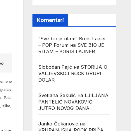
Komentari
“Sve bio je ritam” Boris Lajner
– POP Forum
на
SVE BIO JE
RITAM – BORIS LAJNER
vo
Slobodan Pajić
на
STORIJA O
VALJEVSKOJ ROCK GRUPI
DOLAR
vremene
agoslav
Svetlana Sekulić
на
LJILJANA
bu Pala
PANTELIĆ NOVAKOVIĆ:
 slike,
JUTRO NOVOG DANA
Janko Čokanović
на
KRUPANJSKA ROCK PRIČA