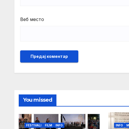
Веб место
You missed
FESTIVALI
FILM
INFO
INFO
M