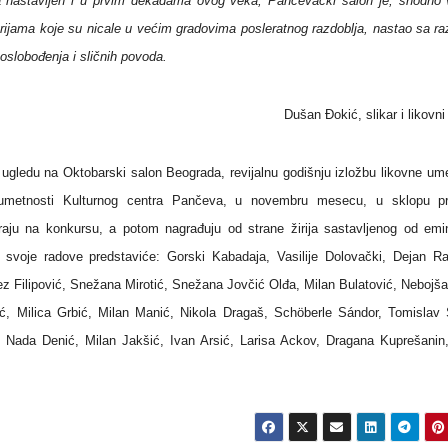
pa nastavljen i u prvim dekadama ovog veka, Pančevački salon je, shodno 
erijama koje su nicale u većim gradovima posleratnog razdoblja, nastao sa r
 oslobođenja i sličnih povoda.
Dušan Đokić, slikar i likovni 
ugledu na Oktobarski salon Beograda, revijalnu godišnju izložbu likovne ume
 umetnosti Kulturnog centra Pančeva, u novembru mesecu, u sklopu pr
aju na konkursu, a potom nagrađuju od strane žirija sastavljenog od emi
 svoje radove predstaviće: Gorski Kabadaja, Vasilije Dolovački, Dejan Ra
z Filipović, Snežana Mirotić, Snežana Jovčić Olđa, Milan Bulatović, Nebojša
ić, Milica Grbić, Milan Manić, Nikola Dragaš, Schöberle Sándor, Tomislav 
, Nada Denić, Milan Jakšić, Ivan Arsić, Larisa Ackov, Dragana Kuprešanin