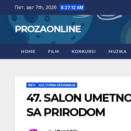
Skip
Пет. авг 7th, 2026
8:27:13 AM
to
content
PROZAONLINE
HOME
FILM
KONKURSI
MUZIKA
INFO
KULTURNA DEŠAVANJA
47. SALON UMETNO
SA PRIRODOM