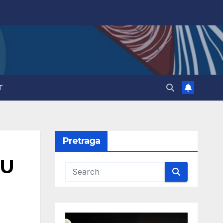
T
Pretraga
RU