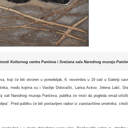
tnosti Kulturnog centra Pančeva i Svečana sala Narodnog muzeja Panče
, koji će biti otvoren u ponedeljak, 6. novembra u 19 sati u Galeriji sa
metnika, među kojima su i Vasilije Dolovački, Larisa Ackov, Jelena Lalić, Dr
noj sali Narodnog muzeja Pančeva, publika će moći da pogleda omaž-izlož
ea“. Pred publiku će biti postavljeni radovi iz zaostavštine umetnika: crteži,