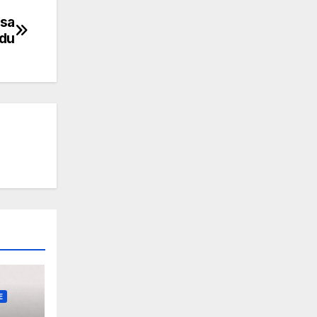
nsa
du
E