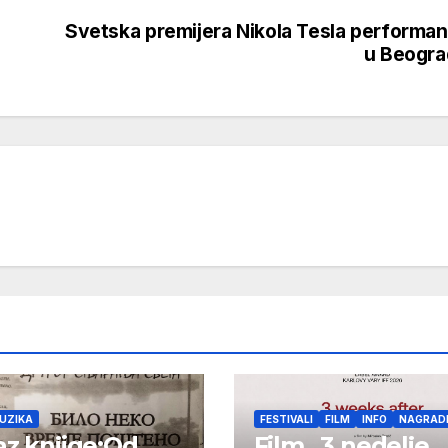
Svetska premijera Nikola Tesla performa
u Beogra
UZIKA
FESTIVALI
FILM
INFO
NAGRAD
az knjige:Od
Film „3 nedelje