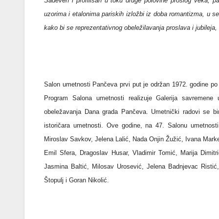
Sadeven i profilisan u toku druge polovine prošlog veka, 
uzorima i etalonima pariskih izložbi iz doba romantizma, u s
kako bi se reprezentativnog obeležilavanja proslava i jubileja,
Salon umetnosti Pančeva prvi put je održan 1972. godine po 
Program Salona umetnosti realizuje Galerija savremene
obeležavanja Dana grada Pančeva. Umetnički radovi se bir
istoričara umetnosti. Ove godine, na 47. Salonu umetnosti
Miroslav Savkov, Jelena Lalić, Nada Onjin Žužić, Ivana Marke
Emil Sfera, Dragoslav Husar, Vladimir Tomić, Marija Dimitr
Jasmina Baltić, Milosav Urosević, Jelena Badnjevac Ristić
Štopulj i Goran Nikolić.