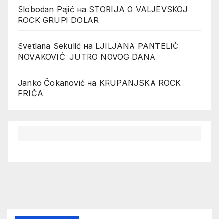
Slobodan Pajić
на
STORIJA O VALJEVSKOJ
ROCK GRUPI DOLAR
Svetlana Sekulić
на
LJILJANA PANTELIĆ
NOVAKOVIĆ: JUTRO NOVOG DANA
Janko Čokanović
на
KRUPANJSKA ROCK
PRIČA