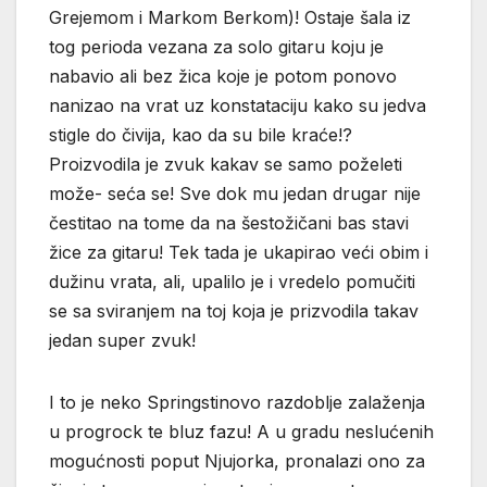
Grejemom i Markom Berkom)! Ostaje šala iz
tog perioda vezana za solo gitaru koju je
nabavio ali bez žica koje je potom ponovo
nanizao na vrat uz konstataciju kako su jedva
stigle do čivija, kao da su bile kraće!?
Proizvodila je zvuk kakav se samo poželeti
može- seća se! Sve dok mu jedan drugar nije
čestitao na tome da na šestožičani bas stavi
žice za gitaru! Tek tada je ukapirao veći obim i
dužinu vrata, ali, upalilo je i vredelo pomučiti
se sa sviranjem na toj koja je prizvodila takav
jedan super zvuk!
I to je neko Springstinovo razdoblje zalaženja
u progrock te bluz fazu! A u gradu neslućenih
mogućnosti poput Njujorka, pronalazi ono za