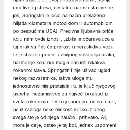
emotivnog stresa, nestalnu narav i šta sve ne
još, Springstin je lečio na način prelaženja
hiljada kilometara motociklom ili automobilom
po bespućima USA! Predivna lljubavna priča
koju nam ovde iznosi , ,zbilja je očaravajuća a
taj brak sa Peti će prerasti u neraskidivu vezu,
te je stvarno primer ozbiljnog shvatanja braka,
harmonije koju nije mogla narušiti nikakva
rokenrol slava. Springstin i nije uživao ugled
nekog razvaratnika, takva uloga mu
jednostavno nije pristajala i tu je ključ njegovog
uspeha, nezamislivog za najveći broj ljudi iz
sveta rokenrola. Teško je podneo očevu smrt,
ne iz razloga neke bliskosti koliko iz onog
svega što je od njega naučio i prihvatio. Ali,
mora je dalje, ostao je taj bol, jednak uspomeni