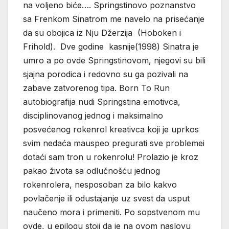
na voljeno biće…. Springstinovo poznanstvo
sa Frenkom Sinatrom me navelo na prisećanje
da su obojica iz Nju Džerzija (Hoboken i
Frihold). Dve godine kasnije(1998) Sinatra je
umro a po ovde Springstinovom, njegovi su bili
sjajna porodica i redovno su ga pozivali na
zabave zatvorenog tipa. Born To Run
autobiografija nudi Springstina emotivca,
disciplinovanog jednog i maksimalno
posvećenog rokenrol kreativca koji je uprkos
svim nedaća mauspeo pregurati sve problemei
dotaći sam tron u rokenrolu! Prolazio je kroz
pakao života sa odlučnošću jednog
rokenrolera, nesposoban za bilo kakvo
povlačenje ili odustajanje uz svest da usput
naučeno mora i primeniti. Po sopstvenom mu
ovde, u epilogu stoji da je na ovom naslovu