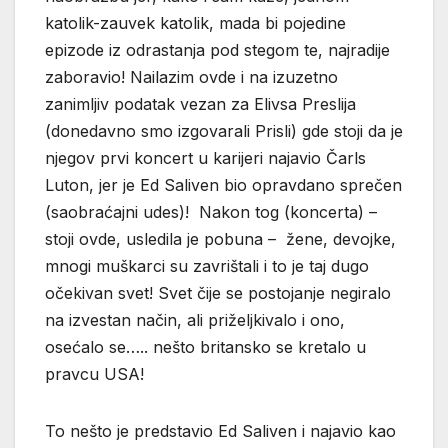
katolik-zauvek katolik, mada bi pojedine
epizode iz odrastanja pod stegom te, najradije
zaboravio! Nailazim ovde i na izuzetno
zanimljiv podatak vezan za Elivsa Preslija
(donedavno smo izgovarali Prisli) gde stoji da je
njegov prvi koncert u karijeri najavio Čarls
Luton, jer je Ed Saliven bio opravdano sprečen
(saobraćajni udes)! Nakon tog (koncerta) –
stoji ovde, usledila je pobuna – žene, devojke,
mnogi muškarci su zavrištali i to je taj dugo
očekivan svet! Svet čije se postojanje negiralo
na izvestan način, ali priželjkivalo i ono,
osećalo se….. nešto britansko se kretalo u
pravcu USA!
To nešto je predstavio Ed Saliven i najavio kao