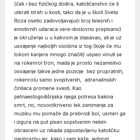
(čak i bez fizičkog dodira, katoličanstvo će ti
uterati strah u kosti, tako da je u školi Sveta
Roza osetio zadovoljavajući broj telesnih i
emotivnih udaraca vere-doslovno prepisano)
je okruženje u u kakvom je stasavao, ali je uz
usvajanje najboljih osobina iz tog (koje će mu
tokom karijere mnogo značiti) uspeo vinuti se
na rokenrol tron, mada je prosto nezamislivo
osvajanje takve jedne pozicije bez propratnih,
rokenrolu samo svojstvenih, adrenalinskih
činilaca promene svesti. Kao
petnaestogodišnjaka njega potresa bakina
smrt, no, novootkriveno tek zanimanje za
muziku mu pomaže da prebrodi bol, usmeri ga
i izgura na put pisan sopstvenim nekim
obrascem uz nikada zapostavljenu katoličku
naobrazbu jer, kako i sam kaže, jednom