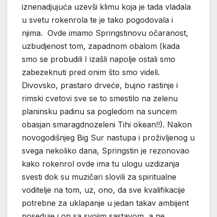
iznenadjujuća uzevši klimu koja je tada vladala
u svetu rokenrola te je tako pogodovala i
njima. Ovde imamo Springstinovu očaranost,
uzbudjenost tom, zapadnom obalom (kada
smo se probudili I izašli napolje ostali smo
zabezeknuti pred onim što smo videli.
Divovsko, prastaro drveće, bujno rastinje i
rimski cvetovi sve se to smestilo na zelenu
planinsku padinu sa pogledom na suncem
obasjan smaragdnozeleni Tihi okean!!). Nakon
novogodišnjeg Big Sur nastupa i proživljenog u
svega nekoliko dana, Springstin je rezonovao
kako rokenrol ovde ima tu ulogu uzdizanja
svesti dok su muzičari slovili za spiritualne
voditelje na tom, uz, ono, da sve kvalifikacije
potrebne za uklapanje u jedan takav ambijent
poseduje i on sa svojim sastavom, a ne