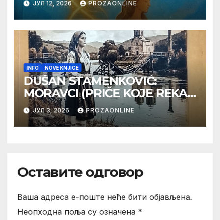
ЈУЛ 12, 2026
PROZAONLINE
INFO
NOVE KNJIGE
DUŠAN STAMENKOVIĆ:
MORAVCI (PRIČE KOJE REKA
PAMTI)
ЈУЛ 3, 2026
PROZAONLINE
Оставите одговор
Ваша адреса е-поште неће бити објављена.
Неопходна поља су означена
*