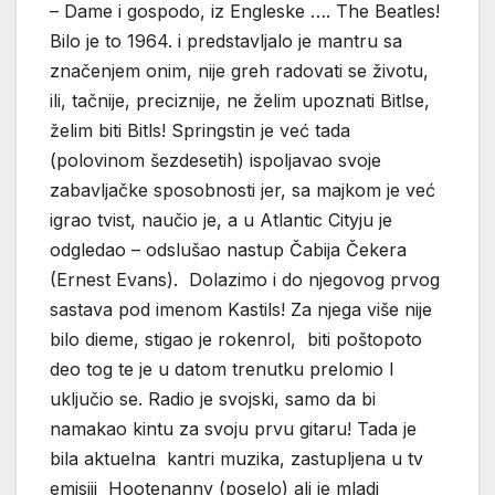
– Dame i gospodo, iz Engleske …. The Beatles!
Bilo je to 1964. i predstavljalo je mantru sa
značenjem onim, nije greh radovati se životu,
ili, tačnije, preciznije, ne želim upoznati Bitlse,
želim biti Bitls! Springstin je već tada
(polovinom šezdesetih) ispoljavao svoje
zabavljačke sposobnosti jer, sa majkom je već
igrao tvist, naučio je, a u Atlantic Cityju je
odgledao – odslušao nastup Čabija Čekera
(Ernest Evans). Dolazimo i do njegovog prvog
sastava pod imenom Kastils! Za njega više nije
bilo dieme, stigao je rokenrol, biti poštopoto
deo tog te je u datom trenutku prelomio I
uključio se. Radio je svojski, samo da bi
namakao kintu za svoju prvu gitaru! Tada je
bila aktuelna kantri muzika, zastupljena u tv
emisiji Hootenanny (poselo) ali je mladi