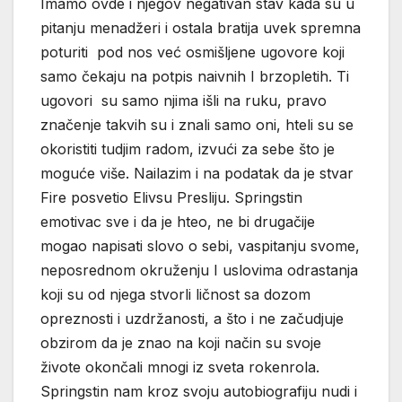
Imamo ovde i njegov negativan stav kada su u
pitanju menadžeri i ostala bratija uvek spremna
poturiti pod nos već osmišljene ugovore koji
samo čekaju na potpis naivnih I brzopletih. Ti
ugovori su samo njima išli na ruku, pravo
značenje takvih su i znali samo oni, hteli su se
okoristiti tudjim radom, izvući za sebe što je
moguće više. Nailazim i na podatak da je stvar
Fire posvetio Elivsu Presliju. Springstin
emotivac sve i da je hteo, ne bi drugačije
mogao napisati slovo o sebi, vaspitanju svome,
neposrednom okruženju I uslovima odrastanja
koji su od njega stvorli ličnost sa dozom
opreznosti i uzdržanosti, a što i ne začudjuje
obzirom da je znao na koji način su svoje
živote okončali mnogi iz sveta rokenrola.
Springstin nam kroz svoju autobiografiju nudi i