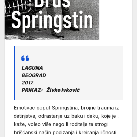
LAGUNA
BEOGRAD
2017.
PRIKAZ: Živko Ivković
Emotivac poput Springstina, brojne trauma iz
detinjstva, odrastanje uz baku i deku, koje je ,
kaže, voleo više nego li roditelje te strogi
hrišćanski način podizanja i kreiranja ličnosti