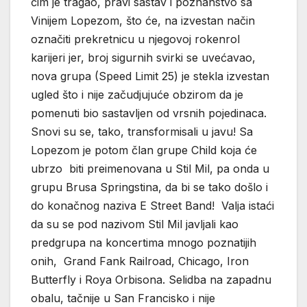
čim je tragao, pravi sastav i poznanstvo sa
Vinijem Lopezom, što će, na izvestan način
označiti prekretnicu u njegovoj rokenrol
karijeri jer, broj sigurnih svirki se uvećavao,
nova grupa (Speed Limit 25) je stekla izvestan
ugled što i nije začudjujuće obzirom da je
pomenuti bio sastavljen od vrsnih pojedinaca.
Snovi su se, tako, transformisali u javu! Sa
Lopezom je potom član grupe Child koja će
ubrzo biti preimenovana u Stil Mil, pa onda u
grupu Brusa Springstina, da bi se tako došlo i
do konačnog naziva E Street Band! Valja istaći
da su se pod nazivom Stil Mil javljali kao
predgrupa na koncertima mnogo poznatijih
onih, Grand Fank Railroad, Chicago, Iron
Butterfly i Roya Orbisona. Selidba na zapadnu
obalu, tačnije u San Francisko i nije