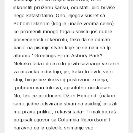
iskoristiti pruženu šansu, odustati, bilo bi više
nego katastrfalno. Ono, njegov susret sa
Bobom Dilanom (kog je i inače veoma cenio)
će promeniti mnogo toga u smislu još dublje
posvećenosti rokenrolu, tako da se odmah
bacio na pisanje stvari koje će se naći na lp
albumu ‘ Greetings From Asbury Park’!
Nekako tada i dolazi do prvih saznanja vezanih
za muzičku industriju, jer, kako to ovde već i
stoji, bio je bez ikakvog poslovnog znanja,
potpuno van tokova, apsolutno neiskusan.
No, tek će producent Džon Hemond (nakon
samo jedne odsvirane stvari na auidiciji) pružiti
mu pravu priliku , rekavši tada- Ti mali moraš
potpisati ugovor sa Columbia Recordsom! I
naravno da je usledilo snimanje već