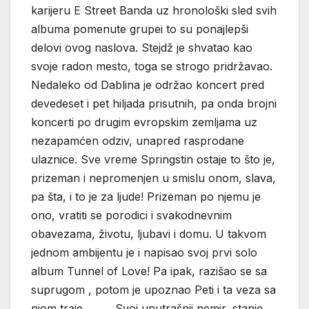
karijeru E Street Banda uz hronološki sled svih
albuma pomenute grupei to su ponajlepši
delovi ovog naslova. Stejdž je shvatao kao
svoje radon mesto, toga se strogo pridržavao.
Nedaleko od Dablina je održao koncert pred
devedeset i pet hiljada prisutnih, pa onda brojni
koncerti po drugim evropskim zemljama uz
nezapamćen odziv, unapred rasprodane
ulaznice. Sve vreme Springstin ostaje to što je,
prizeman i nepromenjen u smislu onom, slava,
pa šta, i to je za ljude! Prizeman po njemu je
ono, vratiti se porodici i svakodnevnim
obavezama, životu, ljubavi i domu. U takvom
jednom ambijentu je i napisao svoj prvi solo
album Tunnel of Love! Pa ipak, razišao se sa
suprugom , potom je upoznao Peti i ta veza sa
njom traje……… Svoj unutrašnji nemir, stanje