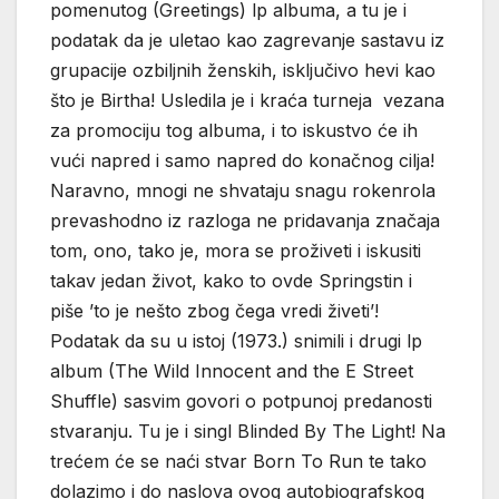
pomenutog (Greetings) lp albuma, a tu je i
podatak da je uletao kao zagrevanje sastavu iz
grupacije ozbiljnih ženskih, isključivo hevi kao
što je Birtha! Usledila je i kraća turneja vezana
za promociju tog albuma, i to iskustvo će ih
vući napred i samo napred do konačnog cilja!
Naravno, mnogi ne shvataju snagu rokenrola
prevashodno iz razloga ne pridavanja značaja
tom, ono, tako je, mora se proživeti i iskusiti
takav jedan život, kako to ovde Springstin i
piše ’to je nešto zbog čega vredi živeti’!
Podatak da su u istoj (1973.) snimili i drugi lp
album (The Wild Innocent and the E Street
Shuffle) sasvim govori o potpunoj predanosti
stvaranju. Tu je i singl Blinded By The Light! Na
trećem će se naći stvar Born To Run te tako
dolazimo i do naslova ovog autobiografskog