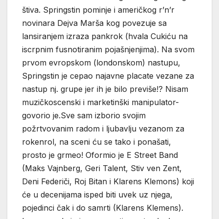
štiva. Springstin pominje i američkog r’n’r
novinara Dejva Marša kog povezuje sa
lansiranjem izraza pankrok (hvala Cukiću na
iscrpnim fusnotiranim pojašnjenjima). Na svom
prvom evropskom (londonskom) nastupu,
Springstin je cepao najavne placate vezane za
nastup nj. grupe jer ih je bilo previše!? Nisam
muzičkoscenski i marketinški manipulator-
govorio je.Sve sam izborio svojim
požrtvovanim radom i ljubavlju vezanom za
rokenrol, na sceni ću se tako i ponašati,
prosto je grmeo! Oformio je E Street Band
(Maks Vajnberg, Geri Talent, Stiv ven Zent,
Deni Federiči, Roj Bitan i Klarens Klemons) koji
će u decenijama isped biti uvek uz njega,
pojedinci čak i do samrti (Klarens Klemens).