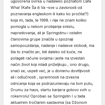
ugovorena svirka u nadaleko poznatom Cafe
Wha! (Kafe Ša ili Va –sve u zavisnosti od
poznavanja engleskom ili kako ko pročita!?)
koja im, tada, te 1968. i nije ne znam koliko
pomogla u nekom probijanja smislu,
napredovanja, ali je Springstinu i ostalim
članovima grupe značila u spoznaji
samopouzdanja, nadanja i nadasve slobodi, ma
šta to značilo jer, biti daleko od kuće, ne
polagati račune svojima i jeste na izvestan
način život koji mladi priželjkuju , ono drugo,
snaći se, uspeti već, je u domenu dovitljivosti
ali i odlučnosti , spremnosti na izvesna
odricanja koja se podrazumevaju na tom putu,
Drumu za haos, startu karijera gotovo svih u
rokenrolu! Oprobao se Springstin I u tada
aktuelnim tročlanim sastavima (sa Džonom