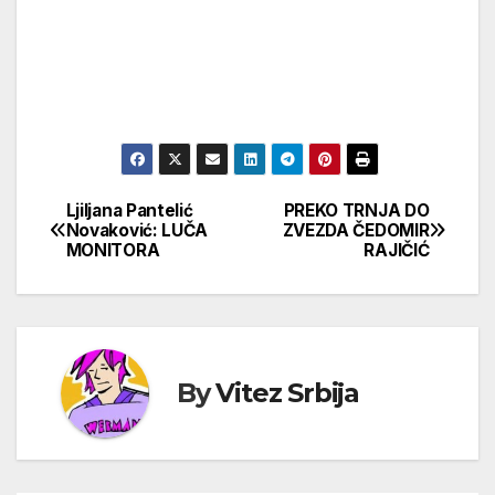
Ljiljana Pantelić
PREKO TRNJA DO
Кретање
Novaković: LUČA
ZVEZDA ČEDOMIR
MONITORA
RAJIČIĆ
чланка
By
Vitez Srbija