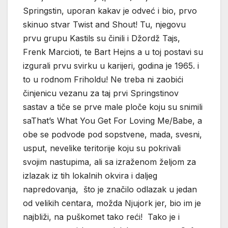
Springstin, uporan kakav je odveć i bio, prvo
skinuo stvar Twist and Shout! Tu, njegovu
prvu grupu Kastils su činili i Džordž Tajs,
Frenk Marcioti, te Bart Hejns a u toj postavi su
izgurali prvu svirku u karijeri, godina je 1965. i
to u rodnom Friholdu! Ne treba ni zaobići
činjenicu vezanu za taj prvi Springstinov
sastav a tiče se prve male ploče koju su snimili
saThat’s What You Get For Loving Me/Babe, a
obe se podvode pod sopstvene, mada, svesni,
usput, nevelike teritorije koju su pokrivali
svojim nastupima, ali sa izraženom željom za
izlazak iz tih lokalnih okvira i daljeg
napredovanja, što je značilo odlazak u jedan
od velikih centara, možda Njujork jer, bio im je
najbliži, na puškomet tako reći! Tako je i