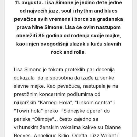
11. avgusta. Lisa Simone je jedino dete jedne
od najvećih jazz, soul i rhythm and blues
pevačica svih vremena i borca za građanska
prava Nine Simone. Lisa će ovim nastupom
obeležiti 85 godina od rođenja svoje majke,
kao i njen ovogodišnji ulazak u kuću slavnih
rock and rolla.
Lisa Simone je tokom proteklih par decenija
dokazala da je sposobna da izađe iz senke
slavne majke. Kao pevačuca, nastupala je na
prestižnim koncertnim podijumima od
njujorških “Karnegi Hola”, “Linkoln centra” i
“Town hola” preko “Sidnejske opere” do
pariske “Olimpije”… često zajedno sa
vrhunskim ženskim vokalima kakve su Dianne
Reeves, Angelique Kidjo, Odetta, Lizz Wright i