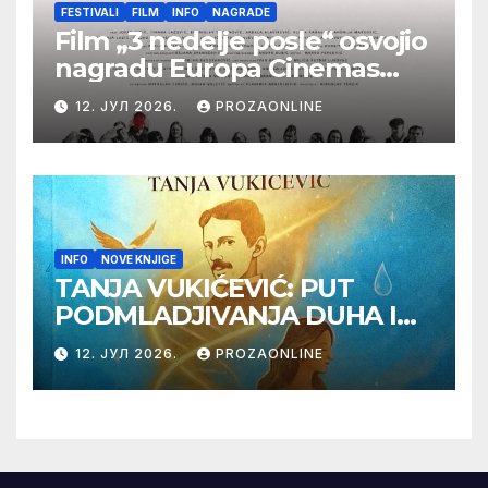
FESTIVALI
FILM
INFO
NAGRADE
Film „3 nedelje posle“ osvojio
nagradu Europa Cinemas
Label na Filmskom festivalu
12. ЈУЛ 2026.
PROZAONLINE
u Karlovim Varima
INFO
NOVE KNJIGE
TANJA VUKIĆEVIĆ: PUT
PODMLADJIVANJA DUHA I
TELA SA TESLOM
12. ЈУЛ 2026.
PROZAONLINE