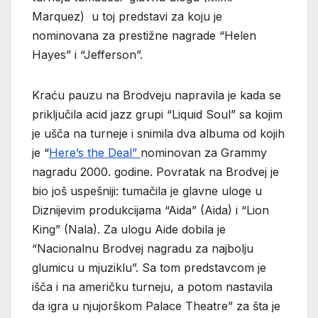
Marquez) u toj predstavi za koju je
nominovana za prestižne nagrade “Helen
Hayes” i “Jefferson”.
Kraću pauzu na Brodveju napravila je kada se
priključila acid jazz grupi “Liquid Soul” sa kojim
je ušča na turneje i snimila dva albuma od kojih
je “
Here’s the Deal”
nominovan za Grammy
nagradu 2000. godine. Povratak na Brodvej je
bio još uspešniji: tumačila je glavne uloge u
Diznijevim produkcijama “Aida” (Aida) i “Lion
King” (Nala). Za ulogu Aide dobila je
“Nacionalnu Brodvej nagradu za najbolju
glumicu u mjuziklu”. Sa tom predstavcom je
išča i na američku turneju, a potom nastavila
da igra u njujorškom Palace Theatre” za šta je