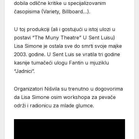
dobila odlične kritike u specijalizovanim
časopisima (Variety, Billboard…).
U toj produkciji (ali i gostujući u istoj ulozi u
postavi “The Muny Theatre” U Sent Luisu)
Lisa Simone je ostala sve do smrti svoje majke
2003. godine. U Sent Luis se vratila tri godine
kasnije tumačeći ulogu Fantin u mjuziklu
“Jadnici”.
Organizatori Nišvila su trenutno u dogovorima
da Lisa Simone osim workshopa za pevače
održi i radionicu za mlade glumce.