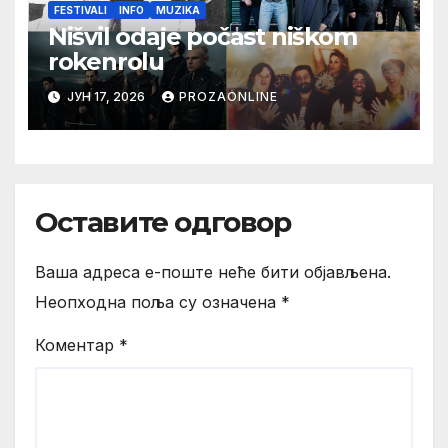
FESTIVALI
INFO
MUZIKA
Nišvil odaje počast niškom
rokenrolu
ЈУН 17, 2026
PROZAONLINE
Оставите одговор
Ваша адреса е-поште неће бити објављена.
Неопходна поља су означена
*
Коментар
*