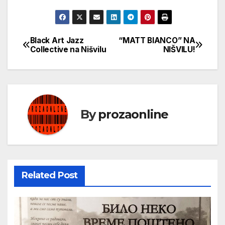
Black Art Jazz
“MATT BIANCO” NA
Кретање
Collective na Nišvilu
NIŠVILU!
чланка
By
prozaonline
Related Post