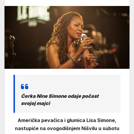
Ćerka Nine Simone odaje počast
svojoj majci
Američka pevačica i glumica Lisa Simone,
nastupiće na ovogodišnjem Nišvilu u subotu