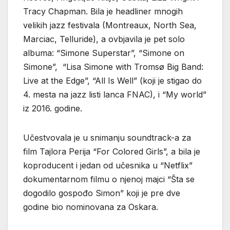
Tracy Chapman. Bila je headliner mnogih
velikih jazz festivala (Montreaux, North Sea,
Marciac, Telluride), a ovbjavila je pet solo
albuma: “Simone Superstar”, “Simone on
Simone”, “Lisa Simone with Tromsø Big Band:
Live at the Edge”, “All Is Well” (koji je stigao do
4. mesta na jazz listi lanca FNAC), i “My world”
iz 2016. godine.
Učestvovala je u snimanju soundtrack-a za
film Tajlora Perija “For Colored Girls”, a bila je
koproducent i jedan od učesnika u “Netflix”
dokumentarnom filmu o njenoj majci “Šta se
dogodilo gospođo Simon” koji je pre dve
godine bio nominovana za Oskara.