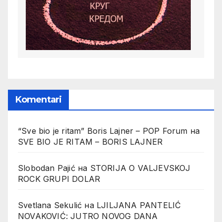
Komentari
“Sve bio je ritam” Boris Lajner – POP Forum
на
SVE BIO JE RITAM – BORIS LAJNER
Slobodan Pajić
на
STORIJA O VALJEVSKOJ
ROCK GRUPI DOLAR
Svetlana Sekulić
на
LJILJANA PANTELIĆ
NOVAKOVIĆ: JUTRO NOVOG DANA