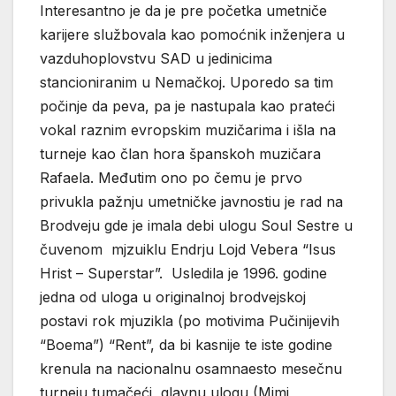
Interesantno je da je pre početka umetniče
karijere službovala kao pomoćnik inženjera u
vazduhoplovstvu SAD u jedinicima
stancioniranim u Nemačkoj. Uporedo sa tim
počinje da peva, pa je nastupala kao prateći
vokal raznim evropskim muzičarima i išla na
turneje kao član hora španskoh muzičara
Rafaela. Međutim ono po čemu je prvo
privukla pažnju umetničke javnostiu je rad na
Brodveju gde je imala debi ulogu Soul Sestre u
čuvenom mjzuiklu Endrju Lojd Vebera “Isus
Hrist – Superstar”. Usledila je 1996. godine
jedna od uloga u originalnoj brodvejskoj
postavi rok mjuzikla (po motivima Pučinijevih
“Boema”) “Rent”, da bi kasnije te iste godine
krenula na nacionalnu osamnaesto mesečnu
turneju tumačeći glavnu ulogu (Mimi