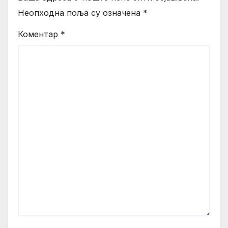
Неопходна поља су означена
*
Коментар
*