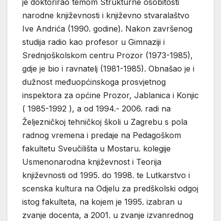
je doktorirao temom Strukturne osobitosti
narodne književnosti i književno stvaralaštvo
Ive Andrića (1990. godine). Nakon završenog
studija radio kao profesor u Gimnaziji i
Srednjoškolskom centru Prozor (1973-1985),
gdje je bio i ravnatelj (1981-1985). Obnašao je i
dužnost međuopćinskoga prosvjetnog
inspektora za općine Prozor, Jablanica i Konjic
( 1985-1992 ), a od 1994.- 2006. radi na
Željezničkoj tehničkoj školi u Zagrebu s pola
radnog vremena i predaje na Pedagoškom
fakultetu Sveučilišta u Mostaru. kolegije
Usmenonarodna književnost i Teorija
književnosti od 1995. do 1998. te Lutkarstvo i
scenska kultura na Odjelu za predškolski odgoj
istog fakulteta, na kojem je 1995. izabran u
zvanje docenta, a 2001. u zvanje izvanrednog