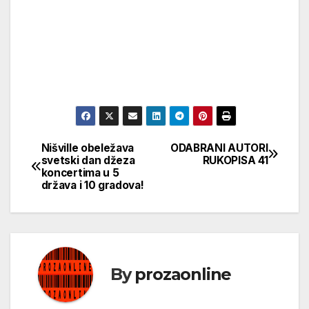
Nišville obeležava
ODABRANI AUTORI
Кретање
svetski dan džeza
RUKOPISA 41
koncertima u 5
чланка
država i 10 gradova!
By
prozaonline