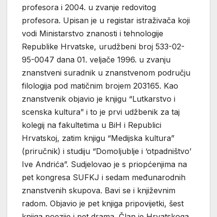
profesora i 2004. u zvanje redovitog
profesora. Upisan je u registar istraživača koji
vodi Ministarstvo znanosti i tehnologije
Republike Hrvatske, urudžbeni broj 533-02-
95-0047 dana 01. veljače 1996. u zvanju
znanstveni suradnik u znanstvenom području
filologija pod matičnim brojem 203165. Kao
znanstvenik objavio je knjigu “Lutkarstvo i
scenska kultura” i to je prvi udžbenik za taj
kolegij na fakultetima u BiH i Republici
Hrvatskoj, zatim knjigu “Medijska kultura”
(priručnik) i studiju “Domoljublje i ‘otpadništvo’
Ive Andrića”. Sudjelovao je s priopćenjima na
pet kongresa SUFKJ i sedam međunarodnih
znanstvenih skupova. Bavi se i književnim
radom. Objavio je pet knjiga pripovijetki, šest
knjiga poezije i pet drama. Član je Hrvatskoga