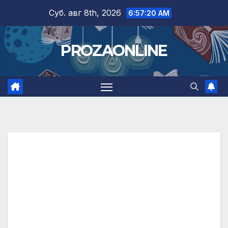
Skip
Суб. авг 8th, 2026
6:57:21 AM
to
content
PROZAONLINE