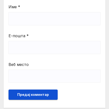
Име
*
Е-пошта
*
Веб место