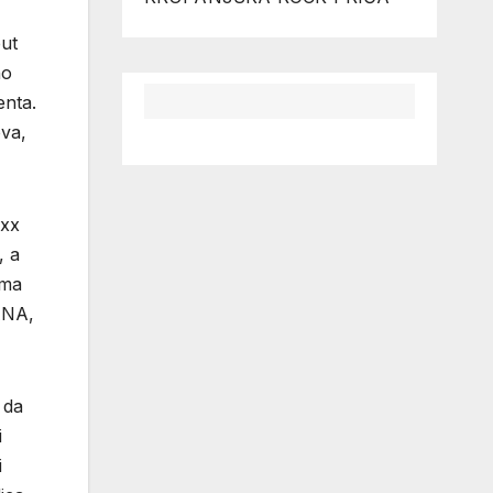
put
no
enta.
ova,
exx
, a
oma
ANA,
 da
i
i