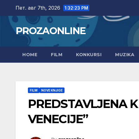
Skip
Пет. авг 7th, 2026
1:32:24 PM
to
content
PROZAONLINE
HOME
FILM
KONKURSI
MUZIKA
FILM
NOVE KNJIGE
PREDSTAVLJENA KNJ
VENECIJE”