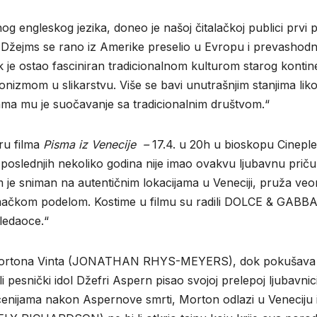
g engleskog jezika, doneo je našoj čitalačkoj publici prvi 
 Džejms se rano iz Amerike preselio u Evropu i prevashod
ek je ostao fasciniran tradicionalnom kulturom starog kontin
ionizmom u slikarstvu. Više se bavi unutrašnjim stanjima lik
ma mu je suočavanje sa tradicionalnim društvom.“
ru filma
Pisma iz Venecije –
17.4. u 20h u bioskopu Cinepl
oslednjih nekoliko godina nije imao ovakvu ljubavnu priču
m je sniman na autentičnim lokacijama u Veneciji, pruža ve
umačkom podelom. Kostime u filmu su radili DOLCE & GABB
gledaoce.“
ca Mortona Vinta (JONATHAN RHYS-MEYERS), dok pokušava
pesnički idol Džefri Aspern pisao svojoj prelepoj ljubavnic
ijama nakon Aspernove smrti, Morton odlazi u Veneciju 