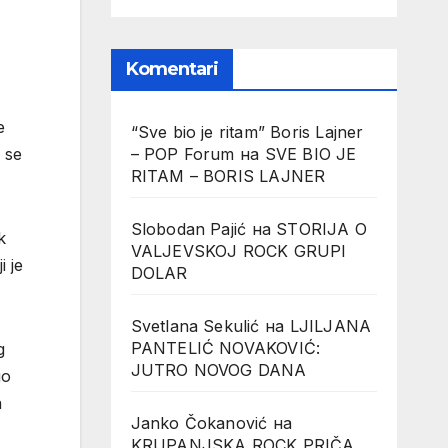
Komentari
e
“Sve bio je ritam” Boris Lajner
 se
– POP Forum
на
SVE BIO JE
RITAM – BORIS LAJNER
Slobodan Pajić
на
STORIJA O
k
VALJEVSKOJ ROCK GRUPI
i je
DOLAR
Svetlana Sekulić
на
LJILJANA
PANTELIĆ NOVAKOVIĆ:
g
JUTRO NOVOG DANA
io
a
Janko Čokanović
на
KRUPANJSKA ROCK PRIČA