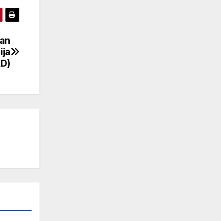
lan
ija
AD)