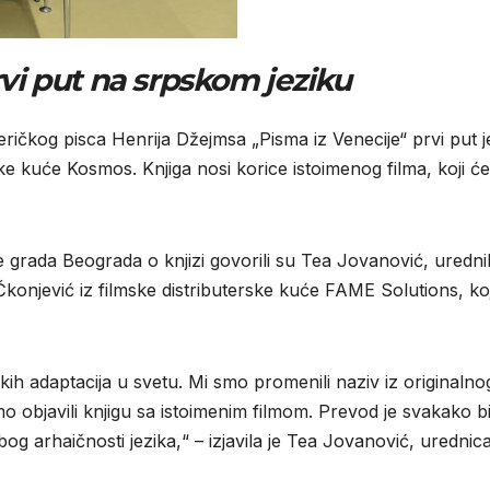
i put na srpskom jeziku
ičkog pisca Henrija Džejmsa „Pisma iz Venecije“ prvi put j
e kuće Kosmos. Knjiga nosi korice istoimenog filma, koji će
e grada Beograda o knjizi govorili su Tea Jovanović, uredni
Čkonjević iz filmske distributerske kuće FAME Solutions, koj
mskih adaptacija u svetu. Mi smo promenili naziv iz originalno
mo objavili knjigu sa istoimenim filmom. Prevod je svakako b
bog arhaičnosti jezika,“ – izjavila je Tea Jovanović, urednic