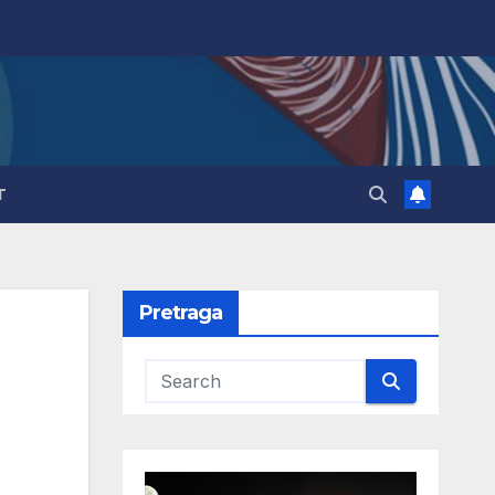
T
Pretraga