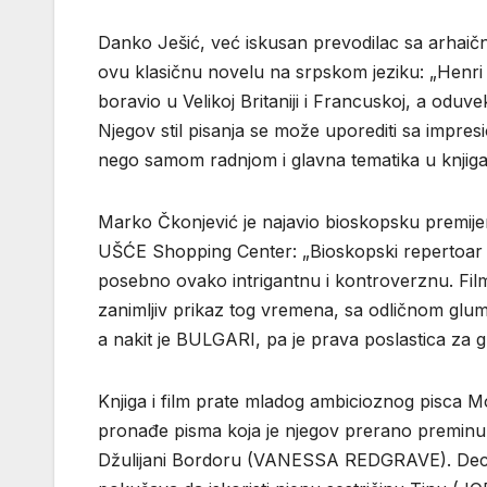
Danko Ješić, već iskusan prevodilac sa arhaično
ovu klasičnu novelu na srpskom jeziku: „Henri
boravio u Velikoj Britaniji i Francuskoj, a oduv
Njegov stil pisanja se može uporediti sa impres
nego samom radnjom i glavna tematika u knjiga
Marko Čkonjević je najavio bioskopsku premije
UŠĆE Shopping Center: „Bioskopski repertoar p
posebno ovako intrigantnu i kontroverznu. Fil
zanimljiv prikaz tog vremena, sa odličnom gl
a nakit je BULGARI, pa je prava poslastica za 
Knjiga i film prate mladog ambicioznog pis
pronađe pisma koja je njegov prerano preminuli 
Džulijani Bordoru (VANESSA REDGRAVE). Decen