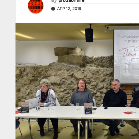
By
prozaonline
АПР 12, 2019