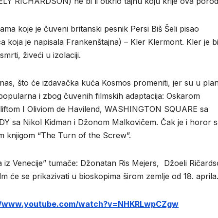
OELY RICHARDSON) ne bi li otkrio tajnu koju krije ova porod
ma koje je čuveni britanski pesnik Persi Biš Šeli pisao
ca koja je napisala Frankenštajna) – Kler Klermont. Kler je bi
rti, živeći u izolaciji.
as, što će izdavačka kuća Kosmos promeniti, jer su u pla
a popularna i zbog čuvenih filmskih adaptacija: Oskarom
Kliftom I Oliviom de Havilend, WASHINGTON SQUARE sa
Y sa Nikol Kidman i Džonom Malkovičem. Čak je i horor s
 knjigom “The Turn of the Screw”.
a iz Venecije” tumače: Džonatan Ris Mejers, Džoeli Ričards
ilm će se prikazivati u bioskopima širom zemlje od 18. aprila
://www.youtube.com/watch?v=NHKRLwpCZgw