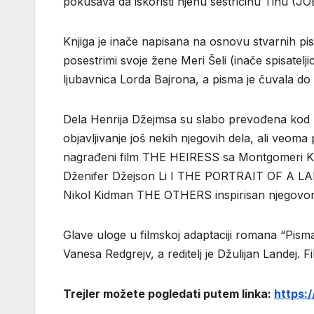
pokušava da iskoristi njenu sestričinu Tinu (J
Knjiga je inače napisana na osnovu stvarnih pisa
posestrimi svoje žene Meri Šeli (inače spisatelji
ljubavnica Lorda Bajrona, a pisma je čuvala do sm
Dela Henrija Džejmsa su slabo prevođena kod n
objavljivanje još nekih njegovih dela, ali veom
nagrađeni film THE HEIRESS sa Montgomeri 
Dženifer Džejson Li I THE PORTRAIT OF A LAD
Nikol Kidman THE OTHERS inspirisan njegovom
Glave uloge u filmskoj adaptaciji romana “Pism
Vanesa Redgrejv, a reditelj je Džulijan Landej. F
Trejler možete pogledati putem linka:
https