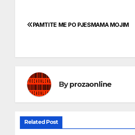
PAMTITE ME PO PJESMAMA MOJIM
Кретање
чланка
By
prozaonline
Related Post