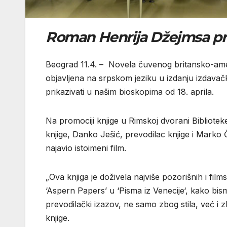
Roman Henrija Džejmsa prv
Beograd 11.4. – Novela čuvenog britansko-amer
objavljena na srpskom jeziku u izdanju izdavačk
prikazivati u našim bioskopima od 18. aprila.
Na promociji knjige u Rimskoj dvorani Bibliotek
knjige, Danko Ješić, prevodilac knjige i Marko 
najavio istoimeni film.
„Ova knjiga je doživela najviše pozorišnih i fil
‘Aspern Papers’ u ‘Pisma iz Venecije‘, kako bis
prevodilački izazov, ne samo zbog stila, već i z
knjige.