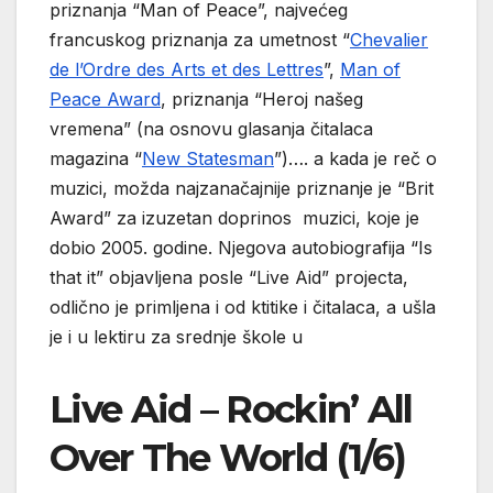
priznanja “Man of Peace”, najvećeg
francuskog priznanja za umetnost “
Chevalier
de l’Ordre des Arts et des Lettres
”,
Man of
Peace Award
, priznanja “Heroj našeg
vremena” (na osnovu glasanja čitalaca
magazina “
New Statesman
”)…. a kada je reč o
muzici, možda najzanačajnije priznanje je “Brit
Award” za izuzetan doprinos muzici, koje je
dobio 2005. godine. Njegova autobiografija “Is
that it” objavljena posle “Live Aid” projecta,
odlično je primljena i od ktitike i čitalaca, a ušla
je i u lektiru za srednje škole u
Live Aid – Rockin’ All
Over The World (1/6)