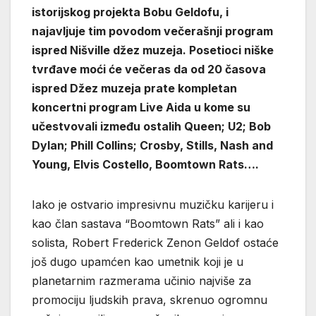
istorijskog projekta Bobu Geldofu, i
najavljuje tim povodom večerašnji program
ispred Nišville džez muzeja. Posetioci niške
tvrđave moći će večeras da od 20 časova
ispred Džez muzeja prate kompletan
koncertni program Live Aida u kome su
učestvovali između ostalih Queen; U2; Bob
Dylan; Phill Collins; Crosby, Stills, Nash and
Young, Elvis Costello, Boomtown Rats….
Iako je ostvario impresivnu muzičku karijeru i
kao član sastava “Boomtown Rats” ali i kao
solista, Robert Frederick Zenon Geldof ostaće
još dugo upamćen kao umetnik koji je u
planetarnim razmerama učinio najviše za
promociju ljudskih prava, skrenuo ogromnu