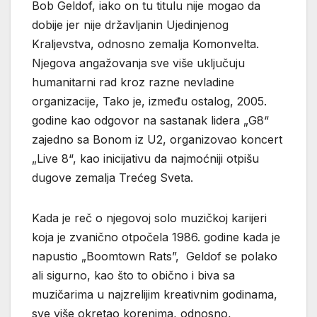
Bob Geldof, iako on tu titulu nije mogao da
dobije jer nije državljanin Ujedinjenog
Kraljevstva, odnosno zemalja Komonvelta.
Njegova angažovanja sve više uključuju
humanitarni rad kroz razne nevladine
organizacije, Tako je, između ostalog, 2005.
godine kao odgovor na sastanak lidera „G8“
zajedno sa Bonom iz U2, organizovao koncert
„Live 8“, kao inicijativu da najmoćniji otpišu
dugove zemalja Trećeg Sveta.
Kada je reč o njegovoj solo muzičkoj karijeri
koja je zvanično otpočela 1986. godine kada je
napustio „Boomtown Rats”, Geldof se polako
ali sigurno, kao što to obično i biva sa
muzičarima u najzrelijim kreativnim godinama,
sve više okretao korenima, odnosno,