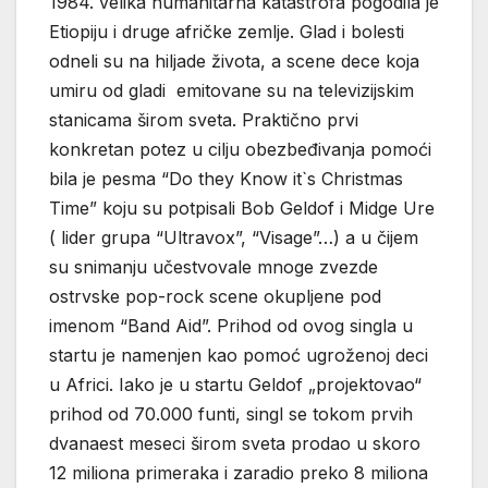
1984. velika humanitarna katastrofa pogodila je
Etiopiju i druge afričke zemlje. Glad i bolesti
odneli su na hiljade života, a scene dece koja
umiru od gladi emitovane su na televizijskim
stanicama širom sveta. Praktično prvi
konkretan potez u cilju obezbeđivanja pomoći
bila je pesma “Do they Know it`s Christmas
Time” koju su potpisali Bob Geldof i Midge Ure
( lider grupa “Ultravox”, “Visage”…) a u čijem
su snimanju učestvovale mnoge zvezde
ostrvske pop-rock scene okupljene pod
imenom “Band Aid”. Prihod od ovog singla u
startu je namenjen kao pomoć ugroženoj deci
u Africi. Iako je u startu Geldof „projektovao“
prihod od 70.000 funti, singl se tokom prvih
dvanaest meseci širom sveta prodao u skoro
12 miliona primeraka i zaradio preko 8 miliona