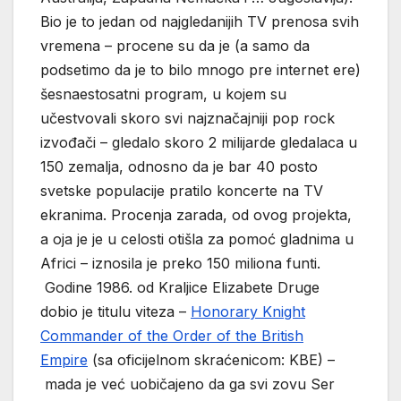
Bio je to jedan od najgledanijih TV prenosa svih
vremena – procene su da je (a samo da
podsetimo da je to bilo mnogo pre internet ere)
šesnaestosatni program, u kojem su
učestvovali skoro svi najznačajniji pop rock
izvođači – gledalo skoro 2 milijarde gledalaca u
150 zemalja, odnosno da je bar 40 posto
svetske populacije pratilo koncerte na TV
ekranima. Procenja zarada, od ovog projekta,
a oja je je u celosti otišla za pomoć gladnima u
Africi – iznosila je preko 150 miliona funti.
Godine 1986. od Kraljice Elizabete Druge
dobio je titulu viteza –
Honorary Knight
Commander of the Order of the British
Empire
(sa oficijelnom skraćenicom: KBE) –
mada je već uobičajeno da ga svi zovu Ser