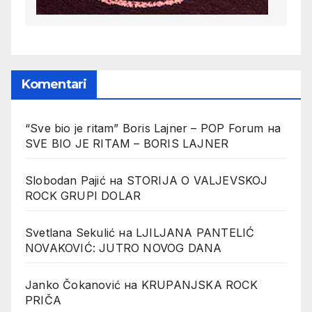
Komentari
“Sve bio je ritam” Boris Lajner – POP Forum
на
SVE BIO JE RITAM – BORIS LAJNER
Slobodan Pajić
на
STORIJA O VALJEVSKOJ
ROCK GRUPI DOLAR
Svetlana Sekulić
на
LJILJANA PANTELIĆ
NOVAKOVIĆ: JUTRO NOVOG DANA
Janko Čokanović
на
KRUPANJSKA ROCK
PRIČA