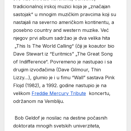
tradicionalnoj irskoj muzici koja je „značajan
sastojak“ u mnogim muzičkim pravcima koji su
nastajali na severno američkom kontinentu, a
posebno country and western muzike. Već
njegov prvi album sadržao je dva velika hita
„This Is The World Calling“ (čiji je koautor bio
Dave Stewart iz “Euritmics” „The Great Song
of Indifference“. Povremeno je nastupao i sa
drugim izvođačima (Dave Gilmour, Thin
Lizzy…), glumio je i u fimu “Wall” sastava Pink
Flojd (1982), a 1992. godine nastupio je na
velikom
Freddie Mercury Tribute
koncertu,
održanom na Vembliju.
Bob Geldof je nosilac na destine počasnih
doktorata mnogih svetskih univerziteta,