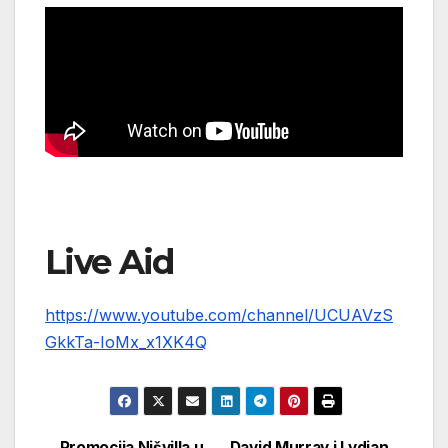
Live Aid
https://www.youtube.com/channel/UCUAVzS
GkkTa-IoMx_x1XK4Q
Promocija Nišvilla u
David Murray i Lydian