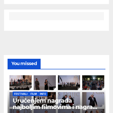
You missed
FESTIVALI
FILM
INFO
Uručenjem nagrada
najboljim filmovima i nagrade