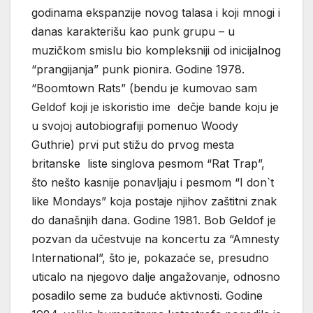
godinama ekspanzije novog talasa i koji mnogi i
danas karakterišu kao punk grupu – u
muzičkom smislu bio kompleksniji od inicijalnog
“prangijanja” punk pionira. Godine 1978.
“Boomtown Rats” (bendu je kumovao sam
Geldof koji je iskoristio ime dečje bande koju je
u svojoj autobiografiji pomenuo Woody
Guthrie) prvi put stižu do prvog mesta
britanske liste singlova pesmom “Rat Trap”,
što nešto kasnije ponavljaju i pesmom “I don`t
like Mondays” koja postaje njihov zaštitni znak
do današnjih dana. Godine 1981. Bob Geldof je
pozvan da učestvuje na koncertu za “Amnesty
International”, što je, pokazaće se, presudno
uticalo na njegovo dalje angažovanje, odnosno
posadilo seme za buduće aktivnosti. Godine