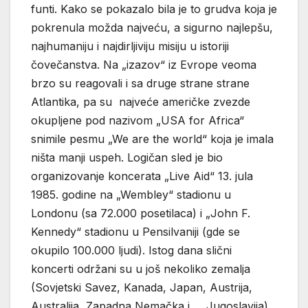
funti. Kako se pokazalo bila je to grudva koja je
pokrenula možda najveću, a sigurno najlepšu,
najhumaniju i najdirljiviju misiju u istoriji
čovečanstva. Na „izazov“ iz Evrope veoma
brzo su reagovali i sa druge strane strane
Atlantika, pa su najveće američke zvezde
okupljene pod nazivom „USA for Africa“
snimile pesmu „We are the world“ koja je imala
ništa manji uspeh. Logičan sled je bio
organizovanje koncerata „Live Aid“ 13. jula
1985. godine na „Wembley“ stadionu u
Londonu (sa 72.000 posetilaca) i „John F.
Kennedy“ stadionu u Pensilvaniji (gde se
okupilo 100.000 ljudi). Istog dana slični
koncerti održani su u još nekoliko zemalja
(Sovjetski Savez, Kanada, Japan, Austrija,
Australija, Zapadna Nemačka i … Jugoslavija).