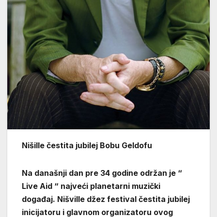
Nišille čestita jubilej Bobu Geldofu
Na današnji dan pre 34 godine održan je “
Live Aid “ najveći planetarni muzički
događaj. Nišville džez festival čestita jubilej
inicijatoru i glavnom organizatoru ovog