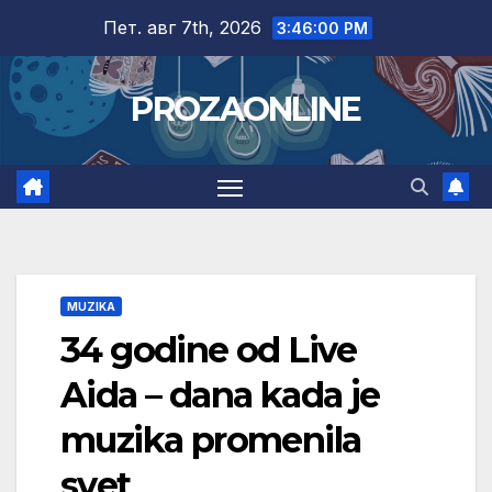
Skip
Пет. авг 7th, 2026
3:46:01 PM
to
content
PROZAONLINE
MUZIKA
34 godine od Live
Aida – dana kada je
muzika promenila
svet