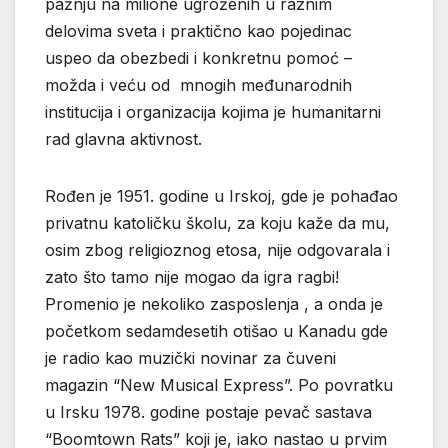
pažnju na milione ugroženih u raznim
delovima sveta i praktično kao pojedinac
uspeo da obezbedi i konkretnu pomoć –
možda i veću od mnogih međunarodnih
institucija i organizacija kojima je humanitarni
rad glavna aktivnost.
Rođen je 1951. godine u Irskoj, gde je pohađao
privatnu katoličku školu, za koju kaže da mu,
osim zbog religioznog etosa, nije odgovarala i
zato što tamo nije mogao da igra ragbi!
Promenio je nekoliko zasposlenja , a onda je
početkom sedamdesetih otišao u Kanadu gde
je radio kao muzički novinar za čuveni
magazin “New Musical Express”. Po povratku
u Irsku 1978. godine postaje pevač sastava
“Boomtown Rats” koji je, iako nastao u prvim