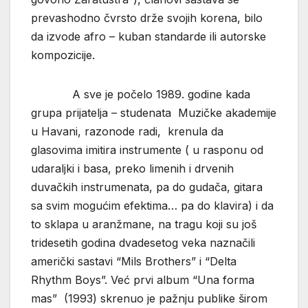
prevashodno čvrsto drže svojih korena, bilo
da izvode afro – kuban standarde ili autorske
kompozicije.
A sve je počelo 1989. godine kada
grupa prijatelja – studenata Muzičke akademije
u Havani, razonode radi, krenula da
glasovima imitira instrumente ( u rasponu od
udaraljki i basa, preko limenih i drvenih
duvačkih instrumenata, pa do gudača, gitara
sa svim mogućim efektima… pa do klavira) i da
to sklapa u aranžmane, na tragu koji su još
tridesetih godina dvadesetog veka naznačili
američki sastavi “Mils Brothers” i “Delta
Rhythm Boys”. Već prvi album “Una forma
mas” (1993) skrenuo je pažnju publike širom