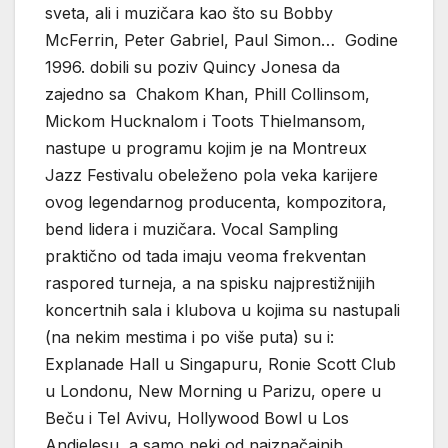
sveta, ali i muzičara kao što su Bobby
McFerrin, Peter Gabriel, Paul Simon… Godine
1996. dobili su poziv Quincy Jonesa da
zajedno sa Chakom Khan, Phill Collinsom,
Mickom Hucknalom i Toots Thielmansom,
nastupe u programu kojim je na Montreux
Jazz Festivalu obeleženo pola veka karijere
ovog legendarnog producenta, kompozitora,
bend lidera i muzičara. Vocal Sampling
praktično od tada imaju veoma frekventan
raspored turneja, a na spisku najprestižnijih
koncertnih sala i klubova u kojima su nastupali
(na nekim mestima i po više puta) su i:
Explanade Hall u Singapuru, Ronie Scott Club
u Londonu, New Morning u Parizu, opere u
Beču i Tel Avivu, Hollywood Bowl u Los
Andjelesu, a samo neki od najznačajnih