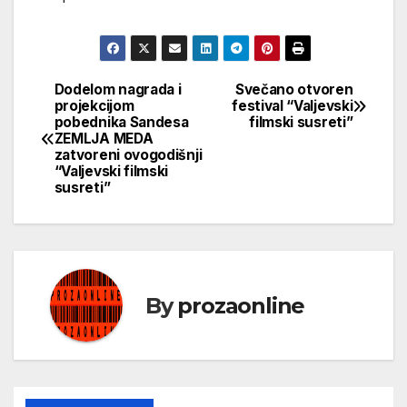
Dodelom nagrada i
Svečano otvoren
Кретање
projekcijom
festival “Valjevski
pobednika Sandesa
filmski susreti”
чланка
ZEMLJA MEDA
zatvoreni ovogodišnji
“Valjevski filmski
susreti”
By
prozaonline