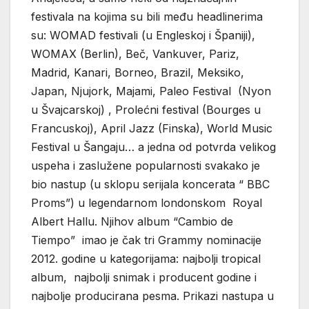
festivala na kojima su bili među headlinerima
su: WOMAD festivali (u Engleskoj i Španiji),
WOMAX (Berlin), Beč, Vankuver, Pariz,
Madrid, Kanari, Borneo, Brazil, Meksiko,
Japan, Njujork, Majami, Paleo Festival (Nyon
u Švajcarskoj) , Prolećni festival (Bourges u
Francuskoj), April Jazz (Finska), World Music
Festival u Šangaju… a jedna od potvrda velikog
uspeha i zaslužene popularnosti svakako je
bio nastup (u sklopu serijala koncerata “ BBC
Proms”) u legendarnom londonskom Royal
Albert Hallu. Njihov album “Cambio de
Tiempo” imao je čak tri Grammy nominacije
2012. godine u kategorijama: najbolji tropical
album, najbolji snimak i producent godine i
najbolje producirana pesma. Prikazi nastupa u