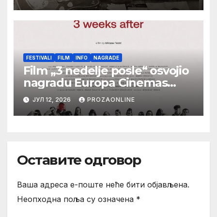
(autor- Zlatomira Sremca,
Botoš 2022. godine, samizdat)
FESTIVALI
FILM
INFO
NAGRADE
Film „3 nedelje posle“ osvojio
nagradu Europa Cinemas
Label na Filmskom festivalu u
ЈУЛ 12, 2026
PROZAONLINE
Karlovim Varima
Оставите одговор
Ваша адреса е-поште неће бити објављена.
Неопходна поља су означена
*