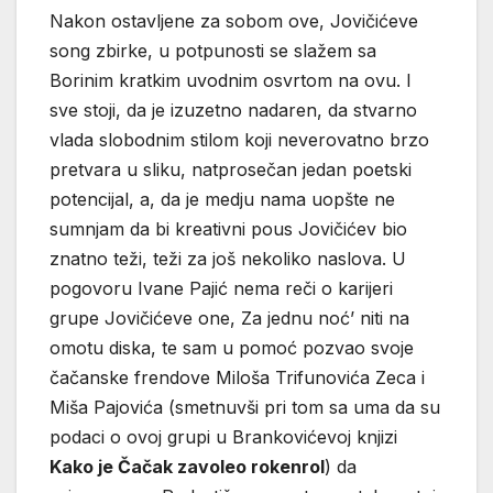
Nakon ostavljene za sobom ove, Jovičićeve
song zbirke, u potpunosti se slažem sa
Borinim kratkim uvodnim osvrtom na ovu. I
sve stoji, da je izuzetno nadaren, da stvarno
vlada slobodnim stilom koji neverovatno brzo
pretvara u sliku, natprosečan jedan poetski
potencijal, a, da je medju nama uopšte ne
sumnjam da bi kreativni pous Jovičićev bio
znatno teži, teži za još nekoliko naslova. U
pogovoru Ivane Pajić nema reči o karijeri
grupe Jovičićeve one, Za jednu noć’ niti na
omotu diska, te sam u pomoć pozvao svoje
čačanske frendove Miloša Trifunovića Zeca i
Miša Pajovića (smetnuvši pri tom sa uma da su
podaci o ovoj grupi u Brankovićevoj knjizi
Kako je Čačak zavoleo rokenrol
) da