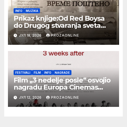
INFO
MUZIKA
Prikaz knjige:Od Red Boysa
do Drugog stvaranja sveta
(bilo neko vreme pošteno)
ЈУЛ 18, 2026
PROZAONLINE
(autor- Zlatomira Sremca,
Botoš 2022. godine, samizdat)
FESTIVALI
FILM
INFO
NAGRADE
Film „3 nedelje posle“ osvojio
nagradu Europa Cinemas
Label na Filmskom festivalu u
ЈУЛ 12, 2026
PROZAONLINE
Karlovim Varima