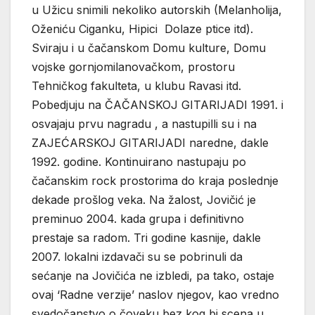
u Užicu snimili nekoliko autorskih (Melanholija,
Oženiću Ciganku, Hipici Dolaze ptice itd).
Sviraju i u čačanskom Domu kulture, Domu
vojske gornjomilanovačkom, prostoru
Tehničkog fakulteta, u klubu Ravasi itd.
Pobedjuju na ČAČANSKOJ GITARIJADI 1991. i
osvajaju prvu nagradu , a nastupilli su i na
ZAJEĆARSKOJ GITARIJADI naredne, dakle
1992. godine. Kontinuirano nastupaju po
čačanskim rock prostorima do kraja poslednje
dekade prošlog veka. Na žalost, Jovičić je
preminuo 2004. kada grupa i definitivno
prestaje sa radom. Tri godine kasnije, dakle
2007. lokalni izdavači su se pobrinuli da
sećanje na Jovičića ne izbledi, pa tako, ostaje
ovaj ‘Radne verzije’ naslov njegov, kao vredno
svedočanstvo o čoveku bez kog bi scena u