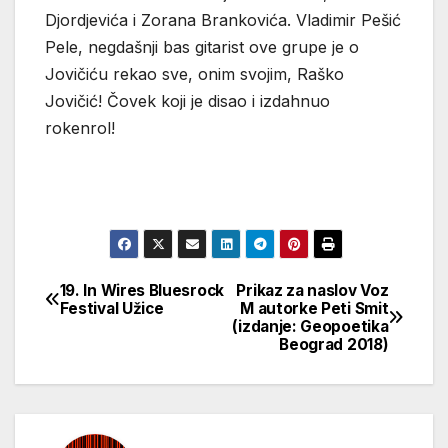
Djordjevića i Zorana Brankovića. Vladimir Pešić
Pele, negdašnji bas gitarist ove grupe je o
Jovičiću rekao sve, onim svojim, Raško
Jovičić! Čovek koji je disao i izdahnuo
rokenrol!
19. In Wires Bluesrock
Prikaz za naslov Voz
Кретање
Festival Užice
M autorke Peti Smit
(izdanje: Geopoetika
чланка
Beograd 2018)