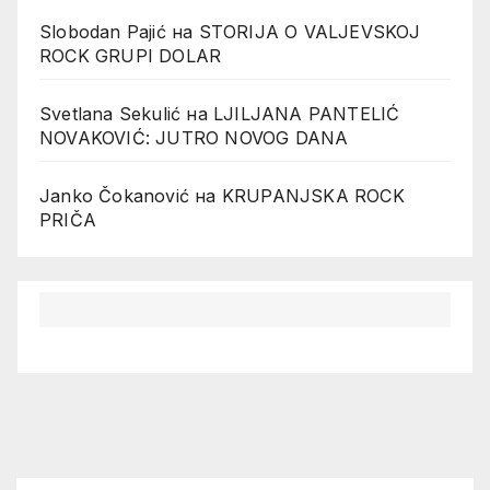
Slobodan Pajić
на
STORIJA O VALJEVSKOJ
ROCK GRUPI DOLAR
Svetlana Sekulić
на
LJILJANA PANTELIĆ
NOVAKOVIĆ: JUTRO NOVOG DANA
Janko Čokanović
на
KRUPANJSKA ROCK
PRIČA