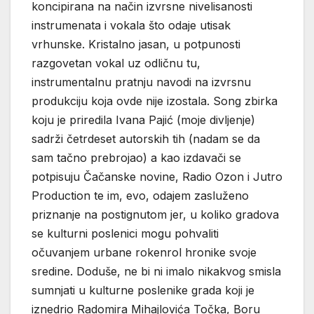
koncipirana na način izvrsne nivelisanosti
instrumenata i vokala što odaje utisak
vrhunske. Kristalno jasan, u potpunosti
razgovetan vokal uz odličnu tu,
instrumentalnu pratnju navodi na izvrsnu
produkciju koja ovde nije izostala. Song zbirka
koju je priredila Ivana Pajić (moje divljenje)
sadrži četrdeset autorskih tih (nadam se da
sam tačno prebrojao) a kao izdavači se
potpisuju Čačanske novine, Radio Ozon i Jutro
Production te im, evo, odajem zasluženo
priznanje na postignutom jer, u koliko gradova
se kulturni poslenici mogu pohvaliti
očuvanjem urbane rokenrol hronike svoje
sredine. Doduše, ne bi ni imalo nikakvog smisla
sumnjati u kulturne poslenike grada koji je
iznedrio Radomira Mihajlovića Točka, Boru