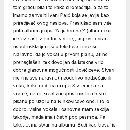
tom gradu bila i te kako siromašnija, a za to
imamo zahvaliti Ivani Pajić koja se javlja kao
priredjivač ovog naslova. Preslušao sam više
puta album grupe ‘Za jednu noć’ (album koji
ide uz naslov Radne verzije), impresioniran
usput uskladjenošću tekstova i muzike.
Naravno, da je vokal u prvom planu, ali ne
prenaglašen, tek dovoljan da istakne vrlo
dobre glasovne mogućnosti Jovičićeve. Stvari
me (ne sve naravno) neodoljivo podsećaju ili
vuku, kako god, na grupu S vremena na
vreme, na nj. kreativni opus, mislim da su i
pisane po uzoru na Ninkovićeve one, i to je
dobro, visina vokala i osnovna ritam sekcija
takodje, mada ima i čistih pop pesmica. Pa
tako, osma stvar na albumu ‘Budi kao trava’ je