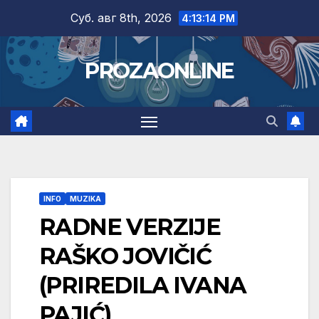
Skip
Суб. авг 8th, 2026
4:13:15 PM
to
content
PROZAONLINE
INFO
MUZIKA
RADNE VERZIJE
RAŠKO JOVIČIĆ
(PRIREDILA IVANA
PAJIĆ)