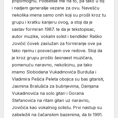
pripomognu. Podsetiše me na to, pa tako u toj
i nadjem generalije vezane za ovu. Navešću
nekolika imena samo onih koji su prošli kroz tu
grupu i kratku karijeru ovog, a stoji da je
sastav formiran 1987. te da je tekstopisac,
autor muzike, vokalni solist i bendlider Raško
Jovičić čovek zaslužan za formiranje ove pa
tako njemu i posvećujem ove redove. Stoji da
je kroz grupu prošlo šesnaest muzičara,
pomenuću naravno, nekolicinu, pa tako
imamo Slobodana Vukadinovića Burduša i
Vladimira Pešića Peleta obojica su bas gitaristi,
Jasmina Bralušića za bubnjevima, Damjana
Vukadinovića na solo gitari i Gorana
Stefanovića na ritam gitari uz naravno,
Jovičića kao vokalnog solistu. Prvi nastup su
zabeležili na čačanskim bazenima, da bi 1991.