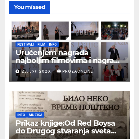
You missed
FESTIVALI
FILM
INFO
Uručenjem nagrada
najboljim filmovima i nagrade
„Aleksandar Lifka“ Radošu
23. ЈУЛ 2026.
PROZAONLINE
Bajiću svečano zatvoren 33.
Festival evropskog filma Palić
INFO
MUZIKA
Prikaz knjige:Od Red Boysa
do Drugog stvaranja sveta
(bilo neko vreme pošteno)