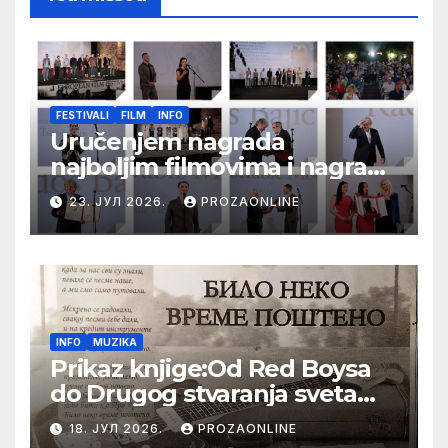
FESTIVALI
FILM
INFO
Uručenjem nagrada
najboljim filmovima i nagrade
„Aleksandar Lifka“ Radošu
23. ЈУЛ 2026.
PROZAONLINE
Bajiću svečano zatvoren 33.
Festival evropskog filma Palić
INFO
MUZIKA
Prikaz knjige:Od Red Boysa
do Drugog stvaranja sveta
(bilo neko vreme pošteno)
18. ЈУЛ 2026.
PROZAONLINE
(autor- Zlatomira Sremca,