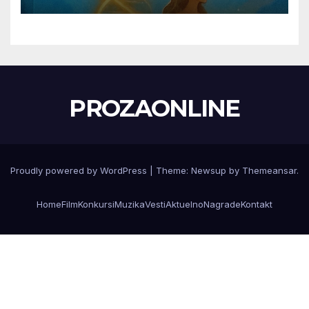
PROZAONLINE
Proudly powered by WordPress
|
Theme:
Newsup
by
Themeansar
.
Home
Film
Konkursi
Muzika
Vesti
Aktuelno
Nagrade
Kontakt