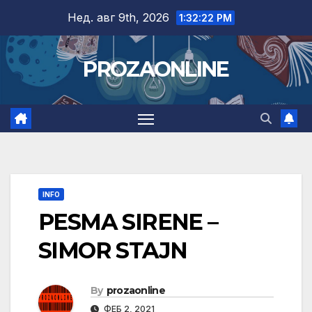
Skip
Нед. авг 9th, 2026
1:32:23 PM
to
content
PROZAONLINE
INFO
PESMA SIRENE –
SIMOR STAJN
By
prozaonline
ФЕБ 2, 2021