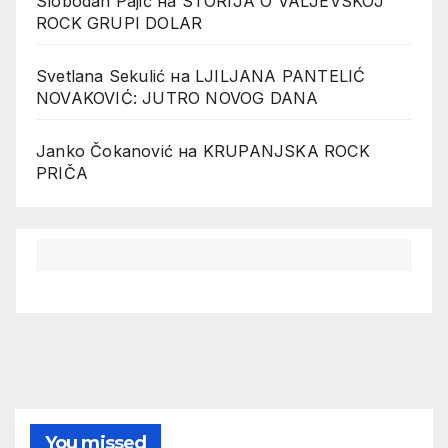
Slobodan Pajić
на
STORIJA O VALJEVSKOJ
ROCK GRUPI DOLAR
Svetlana Sekulić
на
LJILJANA PANTELIĆ
NOVAKOVIĆ: JUTRO NOVOG DANA
Janko Čokanović
на
KRUPANJSKA ROCK
PRIČA
You missed