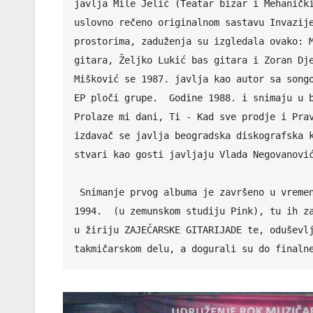
javlja Mile Jelić (Teatar bizar i Mehanički
uslovno rečeno originalnom sastavu Invazije
prostorima, zaduženja su izgledala ovako: M
gitara, Željko Lukić bas gitara i Zoran Dje
Mišković se 1987. javlja kao autor sa songo
EP ploči grupe.  Godine 1988. i snimaju u b
Prolaze mi dani, Ti - Kad sve prodje i Prav
izdavač se javlja beogradska diskografska k
stvari kao gosti javljaju Vlada Negovanović
 Snimanje prvog albuma je završeno u vremenu onih,  previranja i ratnih zbivanja  i to do polovine 
1994.  (u zemunskom studiju Pink), tu ih za
u žiriju ZAJEČARSKE GITARIJADE te, oduševlj