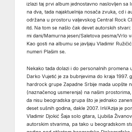
izlazi taj prvi album jednostavno naslovljen s
na dva, tada najaktuelnija nosača zvuka, cd i 
održana u prostoru valjevskog Central Rock 
itd. Na tom se našlo čak devet autorskih stvar
mi dani/Mamurna jesen/Saletova pesma/Vrlo važ
Kao gosti na albumu se javljaju Vladimir Ružič
numeri Plašim se.
Nekako tada dolazi i do personalnih promena u
Darko Vujetić je za bubnjevima do kraja 1997. g
hardrock grupe Zapadne Srbije mada uopšte nij
(naznačenog usmerenja) na našim prostorima, a i
da nisu beogradska grupa što je jednako zanema
deset sušnih godina, dakle 2007. InVAzija je p
Vladimir Djokić Šaja solo gitara, Ljubiša Živano
autorskim stvarima, pa tako u beogradskom studi