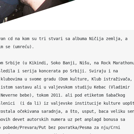
m se (umreću). 

m Srbije (u Kikindi, Soko Banji, Nišu, na Rock Marathonu
ledila i serija koncerata po Srbiji. Sviraju i na 
klubovima u svome gradu (Dom kulture, Klub istraživača, 
istom sastavu ali u valjevskom studiju Kebac (Vladimir 
Neverne bebe), tokom 2011. ali pod etiketom šabačkog 
lenici  (i da li) iz valjevske institucije kulture uopšt
ostala očekivana saradnja, a što, usput, baca veliku sen
ovih devet autorskih numera uz pet anplagd bonusa sa 
 pobede/Prevara/Put bez povratka/Pesma za nju/Crni 