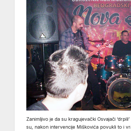
Zanimljivo je da su kragujevački Osvajači ‘drpili’ 
su, nakon intervencije Miškovića povukli to i 