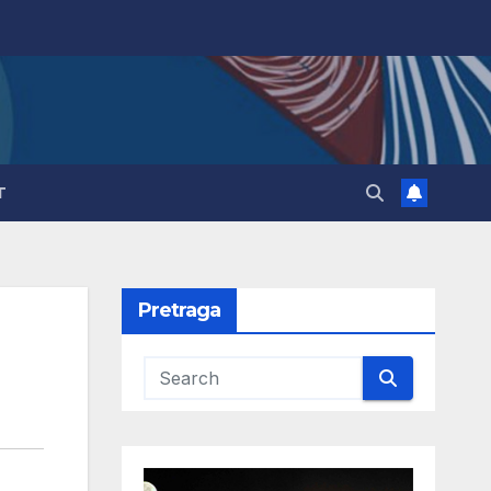
T
Pretraga