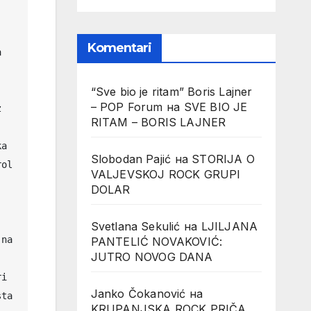
Komentari
 
 
“Sve bio je ritam” Boris Lajner
– POP Forum
на
SVE BIO JE
 
RITAM – BORIS LAJNER
a 
Slobodan Pajić
на
STORIJA O
ol 
VALJEVSKOJ ROCK GRUPI
DOLAR
Svetlana Sekulić
на
LJILJANA
na 
PANTELIĆ NOVAKOVIĆ:
JUTRO NOVOG DANA
i 
Janko Čokanović
на
ta 
KRUPANJSKA ROCK PRIČA