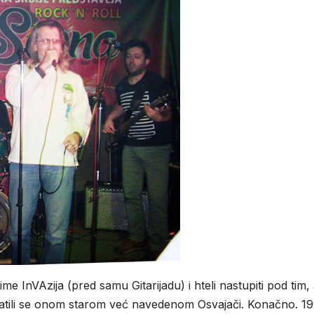
ime InVAzija (pred samu Gitarijadu) i hteli nastupiti pod tim, 
vratili se onom starom već navedenom Osvajači. Konačno. 19