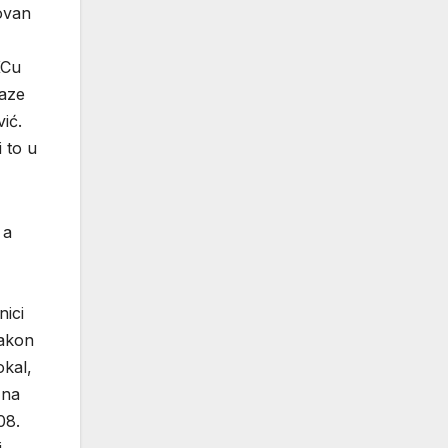
zovan
KCu
laze
ić.
 to u
 a
nici
Nakon
okal,
 na
08.