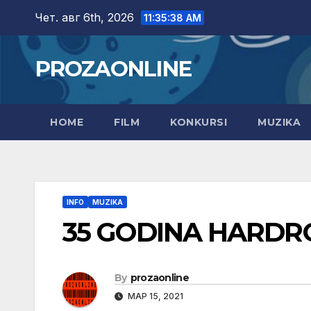
Skip
Чет. авг 6th, 2026
11:35:39 AM
to
content
PROZAONLINE
HOME
FILM
KONKURSI
MUZIKA
INFO
MUZIKA
35 GODINA HARDR
By
prozaonline
МАР 15, 2021