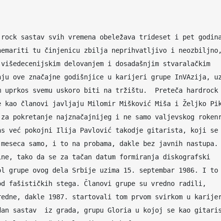
rock sastav svih vremena obeležava trideset i pet godina
emariti tu činjenicu zbilja neprihvatljivo i neozbiljno,
višedecenijskim delovanjem i dosadašnjim stvaralačkim 
ju ove značajne godišnjice u karijeri grupe InVAzija, uz
 uprkos svemu uskoro biti na tržištu.  Preteča hardrock 
 kao članovi javljaju Milomir Mišković Miša i Željko Pik
za pokretanje najznačajnijeg i ne samo valjevskog rokenr
s već pokojni Ilija Pavlović takodje gitarista, koji se 
meseca samo, i to na probama, dakle bez javnih nastupa. 
ne, tako da se za tačan datum formiranja diskografski 
l grupe ovog dela Srbije uzima 15. septembar 1986. I to 
d fašističkih stega. Članovi grupe su vredno radili, 
edne, dakle 1987. startovali tom prvom svirkom u karijer
an sastav  iz grada, grupu Gloria u kojoj se kao gitaris