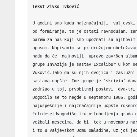
Tekst Živko Ivković
U godini smo kada najznačajniji  valjevski 
od formiranja, te je ostati ravnodušan, zan
barem za nas koji smo upoznati sa njihovim 
opusom. Napisanim se pridružujem obeležavan
nadu da će  najnoviji, upravo završen album
grupe InVAzija je sastav Excalibur u kom se
Vuković.Tako da su njih dvojica i zaslužni 
sastava uopšte. Ime grupe je ‘skrivio’ dana
zadržao u toj, prvobitnoj postavi  dva-tri 
Dogodilo se to negde u septembru 1986. godi
najuspešnije i najznačajnije uopšte rokenro
četrdesetdvogodišnjicu oslobodjenja grada o
vežbali mesecima, da bi  tek u novembru nar
i to u valjevskom Domu omladine, uz još jed