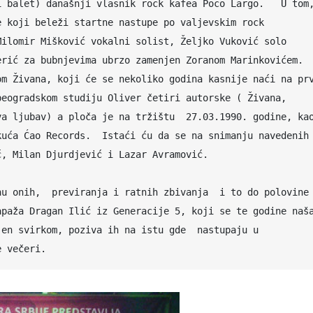
 balet) današnji vlasnik rock kafea Poco Largo.   U tom,
 koji beleži startne nastupe po valjevskim rock 
ilomir Mišković vokalni solist, Željko Vuković solo 
rić za bubnjevima ubrzo zamenjen Zoranom Marinkovićem. 
m Živana, koji će se nekoliko godina kasnije naći na prv
eogradskom studiju Oliver četiri autorske ( Živana, 
a ljubav) a ploča je na tržištu  27.03.1990. godine, kao 
uća Ćao Records.  Istaći ću da se na snimanju navedenih 
, Milan Djurdjević i Lazar Avramović.   

paža Dragan Ilić iz Generacije 5, koji se te godine naša
en svirkom, poziva ih na istu gde  nastupaju u 
takmičarskom delu, a dogurali su do finalne večeri.                       