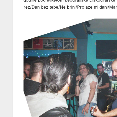
godine pod etiketom beogradske Diskografske
rez/Dan bez tebe/Ne brini/Prolaze mi dani/Ma