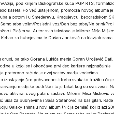
a InVAzija, pod kriljem Diskografske kuće PGP RTS, formati
audio kaseta. Po već ustaljenom, promocija novog albuma je
Cluba,a potom i u Smederevu, Kragujevcu, beogradskom S
i: Samo tebe volim/Poslednji voz/Dan bez tebe/Ne brini/Pro
no i Plašim se. Autor svih tekstova je Milomir Miša Miškov
ić Kebac za bubnjevima te Dušan Janković na klavijaturama i
 grupi, pa tako Gorana Lukića menja Goran Urošević Dafi,
odine u kojoj se i okončava prvi deo karijere najznačajnije
e preterano reći da je ovaj sastav medju vodećima
zostajanje šire prihvaćenosti treba svakako tražiti u činje
rivanju medijske podrške i to je fakat kog su svi svesni. 
onovo aktivna, ovog puta u sastavu Milomir Miša Mišković v
vić Sida za bubnjevima i Saša Stefanović na bas gitari. Rade
ju Galaxy snimaju novi album (Ničija zemlja) koji izlazi 20