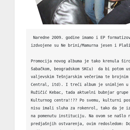
 Naredne 2009. godine imamo i EP formatizovan cd na kom su tri stvari sa albuma Ničija zemlja, a 
izdvojene su Ne brini/Mamurna jesen i Plaši
Promocija novog albuma je tako krenula širo
šabačkom, beogradskom SKCu)  da bi potom us
valjevskim Tešnjarskim večerima te brojnim 
Central, itd). I treći album je snimljen u 
Ružičić Kebac, tada aktuelni bubnjar grupe 
Kulturnog centra!!?? Po svemu, kulturni pos
nisu imali sluha za rokenrol, tako da je iz
na pomenutu instituciju. Na ovom se našlo n
predjašnjih ostvarenja, ovim redosledom: Do