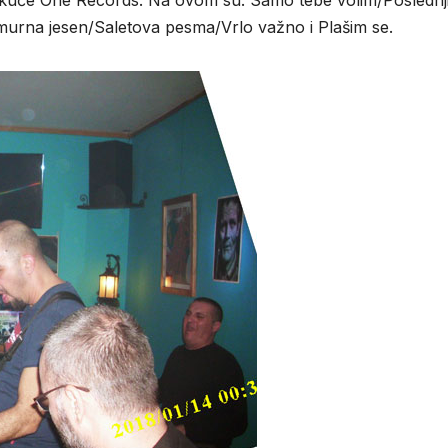
 kuće One Records. Na ovom su: Samo tebe volim/Poslednj
murna jesen/Saletova pesma/Vrlo važno i Plašim se.