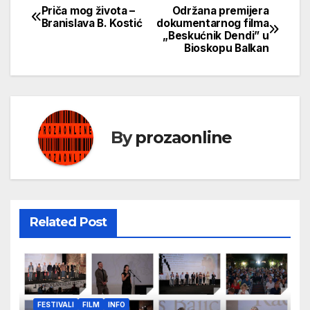
Priča mog života –
Održana premijera
Кретање
Branislava B. Kostić
dokumentarnog filma
„Beskućnik Dendi” u
чланка
Bioskopu Balkan
By
prozaonline
Related Post
FESTIVALI
FILM
INFO