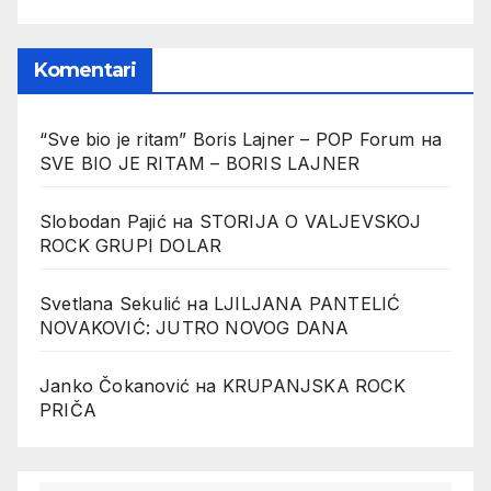
Komentari
“Sve bio je ritam” Boris Lajner – POP Forum
на
SVE BIO JE RITAM – BORIS LAJNER
Slobodan Pajić
на
STORIJA O VALJEVSKOJ
ROCK GRUPI DOLAR
Svetlana Sekulić
на
LJILJANA PANTELIĆ
NOVAKOVIĆ: JUTRO NOVOG DANA
Janko Čokanović
на
KRUPANJSKA ROCK
PRIČA