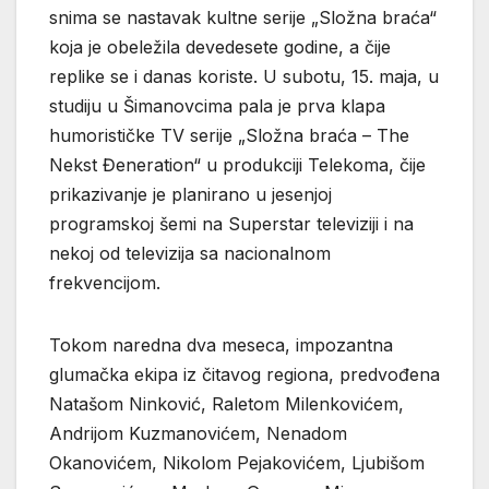
snima se nastavak kultne serije „Složna braća“
koja je obeležila devedesete godine, a čije
replike se i danas koriste. U subotu, 15. maja, u
studiju u Šimanovcima pala je prva klapa
humorističke TV serije „Složna braća – The
Nekst Đeneration“ u produkciji Telekoma, čije
prikazivanje je planirano u jesenjoj
programskoj šemi na Superstar televiziji i na
nekoj od televizija sa nacionalnom
frekvencijom.
Tokom naredna dva meseca, impozantna
glumačka ekipa iz čitavog regiona, predvođena
Natašom Ninković, Raletom Milenkovićem,
Andrijom Kuzmanovićem, Nenadom
Okanovićem, Nikolom Pejakovićem, Ljubišom