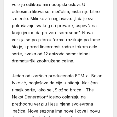
verziju odlikuju mirnodopski uslovi. U
odnosima likova se, međutim, ništa nije bitno
izmenilo. Milinković naglašava: „I dalje svi
pokušavaju svakog da prevare, uspevši na
kraju jedino da prevare sami sebe“. Nova
verzija se po pitanju forme razlikuje po tome
što je, i pored linearnosti radnje tokom cele
serije, svaka od 12 epizoda samostalna i
dramaturški zaokružena celina.
Jedan od izvršnih producenata ETM-a, Bojan
Ivković, naglašava da nije u pitanju klasičan
rimejk serije, iako se „Složna braća – The
Nekst Đeneration“ idejno oslanjaju na
prethodnu verziju i jesu njena svojevrsna
inačica. Nova sezona ima nove likove i novu