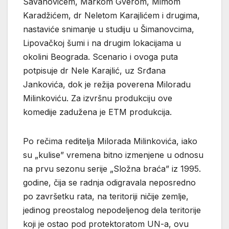
Savanovićem, Markom Gverom, Mimom
Karadžićem, dr Neletom Karajlićem i drugima,
nastaviće snimanje u studiju u Šimanovcima,
Lipovačkoj šumi i na drugim lokacijama u
okolini Beograda. Scenario i ovoga puta
potpisuje dr Nele Karajlić, uz Srđana
Jankovića, dok je režija poverena Miloradu
Milinkoviću. Za izvršnu produkciju ove
komedije zadužena je ETM produkcija.
Po rečima reditelja Milorada Milinkovića, iako
su „kulise” vremena bitno izmenjene u odnosu
na prvu sezonu serije „Složna braća” iz 1995.
godine, čija se radnja odigravala neposredno
po završetku rata, na teritoriji ničije zemlje,
jedinog preostalog nepodeljenog dela teritorije
koji je ostao pod protektoratom UN-a, ovu