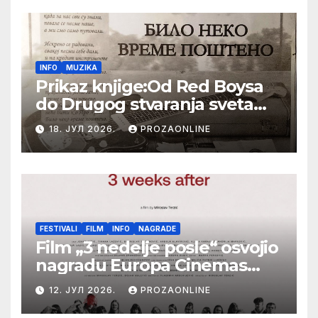
INFO
MUZIKA
Prikaz knjige:Od Red Boysa
do Drugog stvaranja sveta
(bilo neko vreme pošteno)
18. ЈУЛ 2026.
PROZAONLINE
(autor- Zlatomira Sremca,
Botoš 2022. godine,
samizdat)
FESTIVALI
FILM
INFO
NAGRADE
Film „3 nedelje posle“ osvojio
nagradu Europa Cinemas
Label na Filmskom festivalu
12. ЈУЛ 2026.
PROZAONLINE
u Karlovim Varima