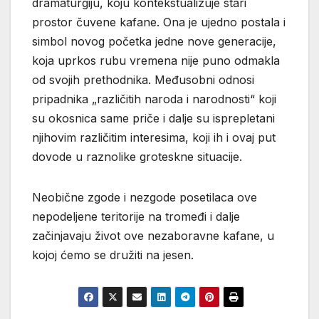
dramaturgiju, koju kontekstualizuje stari
prostor čuvene kafane. Ona je ujedno postala i
simbol novog početka jedne nove generacije,
koja uprkos rubu vremena nije puno odmakla
od svojih prethodnika. Međusobni odnosi
pripadnika „različitih naroda i narodnosti“ koji
su okosnica same priče i dalje su isprepletani
njihovim različitim interesima, koji ih i ovaj put
dovode u raznolike groteskne situacije.
Neobične zgode i nezgode posetilaca ove
nepodeljene teritorije na tromeđi i dalje
začinjavaju život ove nezaboravne kafane, u
kojoj ćemo se družiti na jesen.