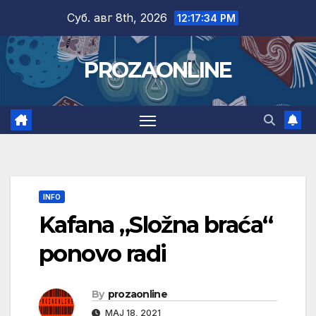
Skip
Суб. авг 8th, 2026
12:17:35 PM
to
content
PROZAONLINE
INFO
Kafana „Složna braća“
ponovo radi
By
prozaonline
МАЈ 18, 2021