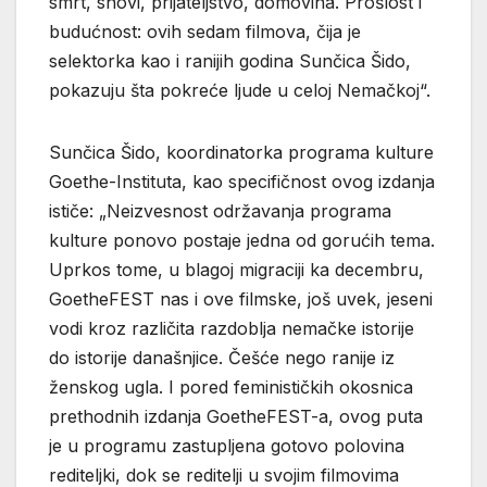
smrt, snovi, prijateljstvo, domovina. Prošlost i
budućnost: ovih sedam filmova, čija je
selektorka kao i ranijih godina Sunčica Šido,
pokazuju šta pokreće ljude u celoj Nemačkoj“.
Sunčica Šido, koordinatorka programa kulture
Goethe-Instituta, kao specifičnost ovog izdanja
ističe: „Neizvesnost održavanja programa
kulture ponovo postaje jedna od gorućih tema.
Uprkos tome, u blagoj migraciji ka decembru,
GoetheFEST nas i ove filmske, još uvek, jeseni
vodi kroz različita razdoblja nemačke istorije
do istorije današnjice. Češće nego ranije iz
ženskog ugla. I pored feminističkih okosnica
prethodnih izdanja GoetheFEST-a, ovog puta
je u programu zastupljena gotovo polovina
rediteljki, dok se reditelji u svojim filmovima