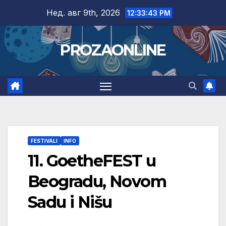
Skip
Нед. авг 9th, 2026
12:33:44 PM
to
content
PROZAONLINE
FESTIVALI
INFO
11. GoetheFEST u
Beogradu, Novom
Sadu i Nišu