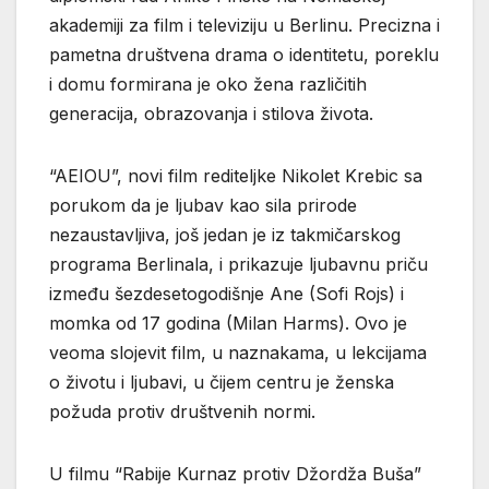
akademiji za film i televiziju u Berlinu. Precizna i
pametna društvena drama o identitetu, poreklu
i domu formirana je oko žena različitih
generacija, obrazovanja i stilova života.
“AEIOU”, novi film rediteljke Nikolet Krebic sa
porukom da je ljubav kao sila prirode
nezaustavljiva, još jedan je iz takmičarskog
programa Berlinala, i prikazuje ljubavnu priču
između šezdesetogodišnje Ane (Sofi Rojs) i
momka od 17 godina (Milan Harms). Ovo je
veoma slojevit film, u naznakama, u lekcijama
o životu i ljubavi, u čijem centru je ženska
požuda protiv društvenih normi.
U filmu “Rabije Kurnaz protiv Džordža Buša”