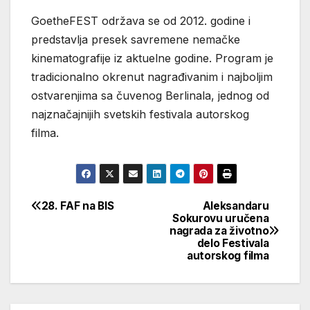
GoetheFEST održava se od 2012. godine i
predstavlja presek savremene nemačke
kinematografije iz aktuelne godine. Program je
tradicionalno okrenut nagrađivanim i najboljim
ostvarenjima sa čuvenog Berlinala, jednog od
najznačajnijih svetskih festivala autorskog
filma.
28. FAF na BIS
Aleksandaru
Кретање
Sokurovu uručena
nagrada za životno
чланка
delo Festivala
autorskog filma