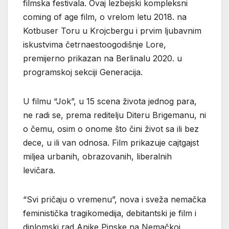
filmska festivala. Ovaj lezbejski kompleksni
coming of age film, o vrelom letu 2018. na
Kotbuser Toru u Krojcbergu i prvim ljubavnim
iskustvima četrnaestoogodišnje Lore,
premijerno prikazan na Berlinalu 2020. u
programskoj sekciji Generacija.
U filmu “Jok”, u 15 scena života jednog para,
ne radi se, prema reditelju Diteru Brigemanu, ni
o čemu, osim o onome što čini život sa ili bez
dece, u ili van odnosa. Film prikazuje cajtgajst
miljea urbanih, obrazovanih, liberalnih
levičara.
“Svi pričaju o vremenu”, nova i sveža nemačka
feministička tragikomedija, debitantski je film i
diplomski rad Anike Pinske na Nemačkoj