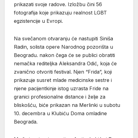
prikazati svoje radove. Izložbu čini 56
fotografija koje prikazuju realnost LGBT
egzistencije u Evropi.
Na svečanom otvaranju će nastupiti Siniša
Radin, solista opere Narodnog pozorišta u
Beogradu. nakon čega će se publici obratiti
nemačka rediteljka Aleksandra Odić, koja će
zvanično otvoriti festival. Njen “Frida”, koji
prikazuje susret mlade medicinske sestre i
njene pacijentkinje istog uzrasta Fride na
granici profesionalne distance i želje za
bliskošću, biće prikazan na Merlinki u subotu
10. decembra u Klubiću Doma omladine
Beograda.