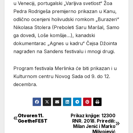
u Veneciji, portugalski „Varljiva svetlost“ Žoa
Pedra Rodrigeša premijerno prikazan u Kanu,
odlično ocenjeni holivudski romkom „Burazeri“
Nikolasa Stolera (Preboleti Saru Maršal, Samo
ga dovedi, Loše komšije…), kanadski
dokumentarac „Agnes u kadru“ Čejsa Džointa
nagrađen na Sandens festivalu i mnogi drugi.
Program festivala Merlinka će biti prikazan i u
Kulturnom centru Novog Sada od 9. do 12.
decembra.
Otvoren 11.
Prikaz knjige: 12300
Кретање
GoetheFEST
RNR. 2018. Priredili:
Milan Jenić i Marko
чланка
Milivojević