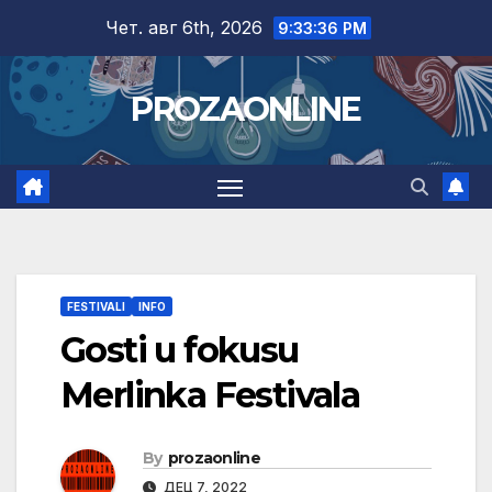
Skip
Чет. авг 6th, 2026
9:33:36 PM
to
content
PROZAONLINE
FESTIVALI
INFO
Gosti u fokusu
Merlinka Festivala
By
prozaonline
ДЕЦ 7, 2022