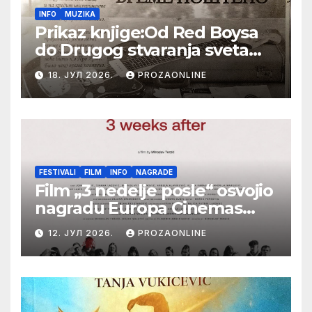
INFO
MUZIKA
Prikaz knjige:Od Red Boysa
do Drugog stvaranja sveta
(bilo neko vreme pošteno)
18. ЈУЛ 2026.
PROZAONLINE
(autor- Zlatomira Sremca,
Botoš 2022. godine,
samizdat)
FESTIVALI
FILM
INFO
NAGRADE
Film „3 nedelje posle“ osvojio
nagradu Europa Cinemas
Label na Filmskom festivalu
12. ЈУЛ 2026.
PROZAONLINE
u Karlovim Varima