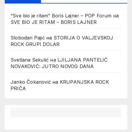
“Sve bio je ritam” Boris Lajner – POP Forum
на
SVE BIO JE RITAM – BORIS LAJNER
Slobodan Pajić
на
STORIJA O VALJEVSKOJ
ROCK GRUPI DOLAR
Svetlana Sekulić
на
LJILJANA PANTELIĆ
NOVAKOVIĆ: JUTRO NOVOG DANA
Janko Čokanović
на
KRUPANJSKA ROCK
PRIČA