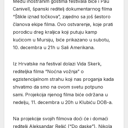
Među inostranim gostima festivala biće i Pau
Canivell, španski reditelj dokumentarnog filma
“Štikle iznad točkova”, zajedno sa još šestoro
članova ekipe filma. Ovo ostvarenje, koje prati
porodicu dreg kraljica koji putuju kamp
kućicom u Mursiju, biće prikazano u subotu,
10. decembra u 21h u Sali Amerikana.
Iz Hrvatske na festival dolazi Vida Skerk,
rediteljka filma “Noćna vožnja” o
egzistencijalnom strahu koji nas proganja kada
shvatimo da smo na ovom svetu potpuno
sami. Projekcija njenog filma biće održana u
nedelju, 11. decembra u 20h u Klubiću DOB-a.
Na projekcije svojih filmova doći će i domaći
reditelji Aleksandar Reljić (“Do daske”), Nikola