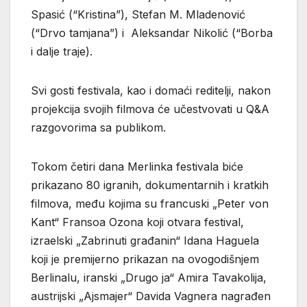
Spasić (“Kristina”), Stefan M. Mladenović
(“Drvo tamjana”) i Aleksandar Nikolić (“Borba
i dalje traje).
Svi gosti festivala, kao i domaći reditelji, nakon
projekcija svojih filmova će učestvovati u Q&A
razgovorima sa publikom.
Tokom četiri dana Merlinka festivala biće
prikazano 80 igranih, dokumentarnih i kratkih
filmova, među kojima su francuski „Peter von
Kant“ Fransoa Ozona koji otvara festival,
izraelski „Zabrinuti građanin“ Idana Haguela
koji je premijerno prikazan na ovogodišnjem
Berlinalu, iranski „Drugo ja“ Amira Tavakolija,
austrijski „Ajsmajer“ Davida Vagnera nagrađen