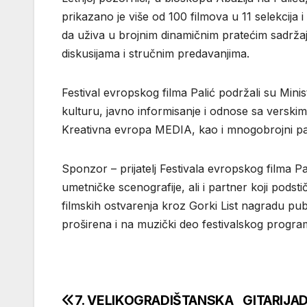
prikazano je više od 100 filmova u 11 selekcij
da uživa u brojnim dinamičnim pratećim sadrža
diskusijama i stručnim predavanjima.
Festival evropskog filma Palić podržali su Minis
kulturu, javno informisanje i odnose sa versk
Kreativna evropa MEDIA, kao i mnogobrojni part
Sponzor – prijatelj Festivala evropskog filma P
umetničke scenografije, ali i partner koji podst
filmskih ostvarenja kroz Gorki List nagradu pub
proširena i na muzički deo festivalskog progra
7. VELIKOGRADIŠTANSKA GITARIJA
Кретање