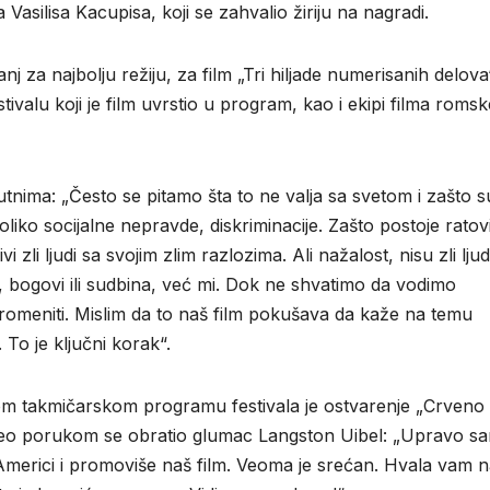
 Vasilisa Kacupisa, koji se zahvalio žiriju na nagradi.
nj za najbolju režiju, za film „Tri hiljade numerisanih delova
tivalu koji je film uvrstio u program, kao i ekipi filma romsk
isutnima: „Često se pitamo šta to ne valja sa svetom i zašto s
liko socijalne nepravde, diskriminacije. Zašto postoje ratovi
i zli ljudi sa svojim zlim razlozima. Ali nažalost, nisu zli ljudi
i, bogovi ili sudbina, već mi. Dok ne shvatimo da vodimo
romeniti. Mislim da to naš film pokušava da kaže na temu
To je ključni korak“.
vnom takmičarskom programu festivala je ostvarenje „Crveno
video porukom se obratio glumac Langston Uibel: „Upravo s
Americi i promoviše naš film. Veoma je srećan. Hvala vam 