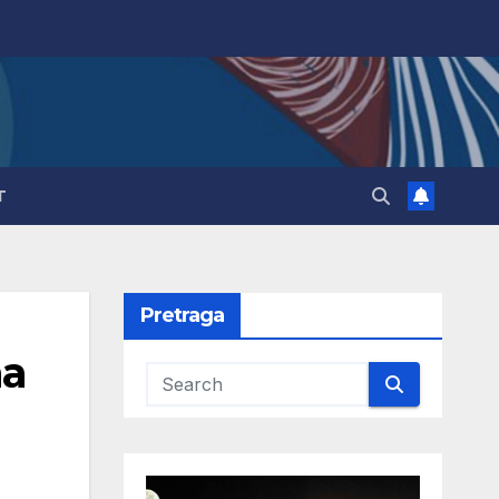
T
Pretraga
ma