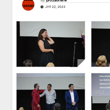
By
prozaonline
ЈУЛ 22, 2023