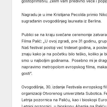
gostoprimstvu. Želim vam predivno veče i popij
Nagradu je u ime Kristijana Pecolda primio Nik
sugrađanin ovogodišnjeg laureata iz Berlina.
Publici se na kraju svečane ceremonije zatvara
Filma Palić: „U ovoj zgradi, pre 31 godinu, grupa
Naš festival postoji već trideset godina, a posl
znaju kako je na početku bilo teško, koliko je
smo u najboljim godinama. Posebno mi je drago 
napravimo metropolom evropskog filma, makar 
gosti“.
Ovogodišnje, 30. izdanje Festivala evropskog film
organizaciji Otvorenog univerziteta Subotica. F
Letnja pozornica na Paliću, kao i bioskopi Eur
Letnjoj pozornici, u bioskopu Abazija na Paliću