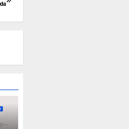
lda
E