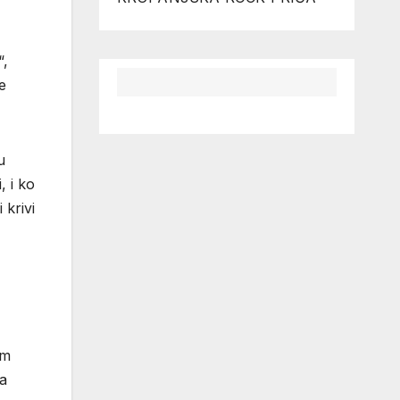
“,
e
u
, i ko
 krivi
am
na