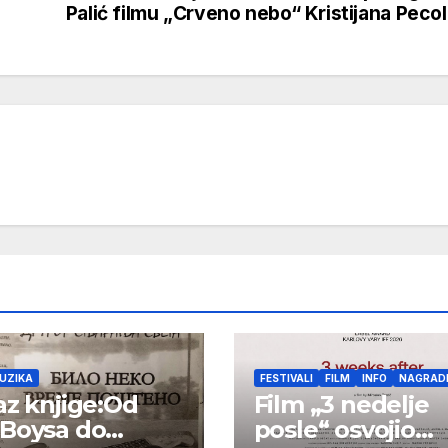
Palić filmu „Crveno nebo“ Kristijana Peco
UZIKA
FESTIVALI
FILM
INFO
NAGRAD
az knjige:Od
Film „3 nedelje
Boysa do
posle“ osvojio