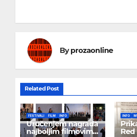
чланка
By
prozaonline
Related Post
FESTIVALI
FILM
INFO
INFO
M
Uručenjem nagrada
Prik
najboljim filmovima
Red 