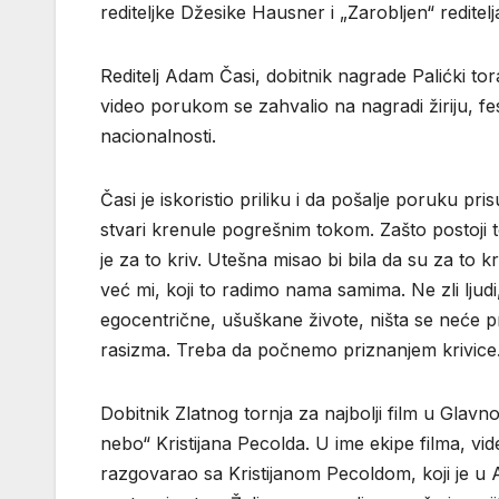
rediteljke Džesike Hausner i „Zarobljen“ reditelja
Reditelj Adam Časi, dobitnik nagrade Palićki tora
video porukom se zahvalio na nagradi žiriju, fes
nacionalnosti.
Časi je iskoristio priliku i da pošalje poruku pr
stvari krenule pogrešnim tokom. Zašto postoji to
je za to kriv. Utešna misao bi bila da su za to kriv
već mi, koji to radimo nama samima. Ne zli ljud
egocentrične, ušuškane živote, ništa se neće p
rasizma. Treba da počnemo priznanjem krivice. 
Dobitnik Zlatnog tornja za najbolji film u Gla
nebo“ Kristijana Pecolda. U ime ekipe filma, 
razgovarao sa Kristijanom Pecoldom, koji je u 