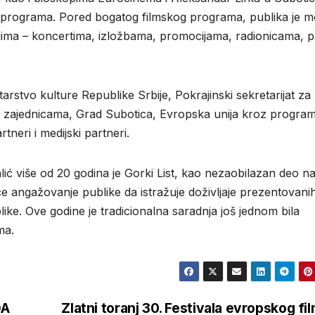
a i programa. Pored bogatog filmskog programa, publika je m
jima – koncertima, izložbama, promocijama, radionicama, p
tarstvo kulture Republike Srbije, Pokrajinski sekretarijat za
im zajednicama, Grad Subotica, Evropska unija kroz progra
neri i medijski partneri.
alić više od 20 godina je Gorki List, kao nezaobilazan deo n
iče angažovanje publike da istražuje doživljaje prezentovani
like. Ove godine je tradicionalna saradnja još jednom bila
ma.
DA
Zlatni toranj 30. Festivala evropskog fi