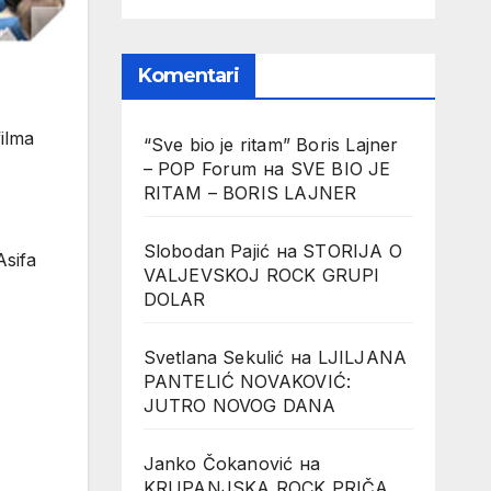
Komentari
ilma
“Sve bio je ritam” Boris Lajner
– POP Forum
на
SVE BIO JE
RITAM – BORIS LAJNER
Slobodan Pajić
на
STORIJA O
Asifa
VALJEVSKOJ ROCK GRUPI
DOLAR
Svetlana Sekulić
на
LJILJANA
PANTELIĆ NOVAKOVIĆ:
JUTRO NOVOG DANA
Janko Čokanović
на
KRUPANJSKA ROCK PRIČA