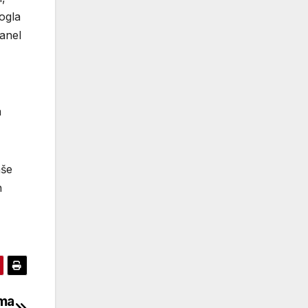
ogla
anel
m
aše
h
lma