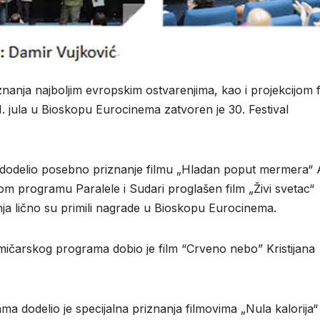
anja najboljim evropskim ostvarenjima, kao i projekcijom f
1. jula u Bioskopu Eurocinema zatvoren je 30. Festival
e dodelio posebno priznanje filmu „Hladan poput mermera“ 
om programu Paralele i Sudari proglašen film „Živi svetac“
varenja lično su primili nagrade u Bioskopu Eurocinema.
mičarskog programa dobio je film “Crveno nebo” Kristijana
 dodelio je specijalna priznanja filmovima „Nula kalorija“