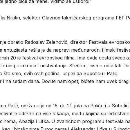
te jedno piće za mene. Vidimo se uskoro!“
olaj Nikitin, selektor Glavnog takmičarskog programa FEF Pa
nja obratio Radoslav Zelenović, direktor Festivala evropsk
 entuzijasta rešila je da napravi međunarodni filmski festiva
ednjih 20 je festival evropskog filma. Ima ovde dosta svedoka
 bilo nesporazuma i neshvatanja. Srećom, nismo odustali. D
što smo, svih ovih godina, uspeli da Suboticu i Palić
i na sedam dana. Dođite nam opet, bićete nam uvek dragi
a Palić, održano je od 15. do 21. jula na Paliću i u Subotici
estival je održan na više lokacija, među kojima su jedinstven
ocinema, Abazija i Lifka. U zvaničnom programu festivala n
, kao i bioskopima Eurocinema i Aleksandar Lifka u Subotic