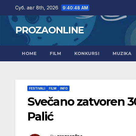
Skip
Суб. авг 8th, 2026
9:40:49 AM
to
content
PROZAONLINE
HOME
FILM
KONKURSI
MUZIKA
FESTIVALI
FILM
INFO
Svečano zatvoren 30
Palić