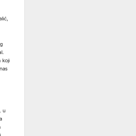
lić,
og
l.
 koji
anas
, u
a
a
i,