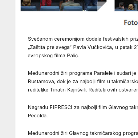
Svečanom ceremonijom dodele festivalskih prizn
„Zaštita pre svega“ Pavla Vučkovića, u petak 2
evropskog filma Palić.
Međunarodni žiri programa Paralele i sudari j
Rustamova, dok je za najbolji film u takmičarsk
rediteljke Tinatin Kajrišvili. Reditelji ovih ost
Nagradu FIPRESCI za najbolji film Glavnog tak
Pecolda.
Međunarodni žiri Glavnog takmičarskog programa