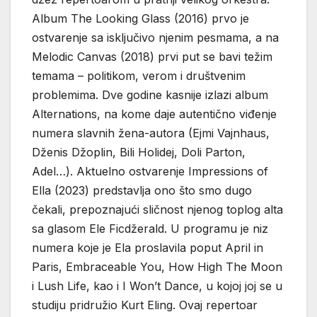
Album The Looking Glass (2016) prvo je
ostvarenje sa isključivo njenim pesmama, a na
Melodic Canvas (2018) prvi put se bavi težim
temama – politikom, verom i društvenim
problemima. Dve godine kasnije izlazi album
Alternations, na kome daje autentično viđenje
numera slavnih žena-autora (Ejmi Vajnhaus,
Dženis Džoplin, Bili Holidej, Doli Parton,
Adel…). Aktuelno ostvarenje Impressions of
Ella (2023) predstavlja ono što smo dugo
čekali, prepoznajući sličnost njenog toplog alta
sa glasom Ele Ficdžerald. U programu je niz
numera koje je Ela proslavila poput April in
Paris, Embraceable You, How High The Moon
i Lush Life, kao i I Won’t Dance, u kojoj joj se u
studiju pridružio Kurt Eling. Ovaj repertoar