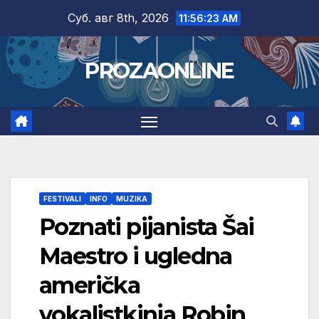
Skip
Суб. авг 8th, 2026
11:56:24 AM
to
content
PROZAONLINE
FESTIVALI
INFO
MUZIKA
Poznati pijanista Šai
Maestro i ugledna
američka
vokalistkinja Robin