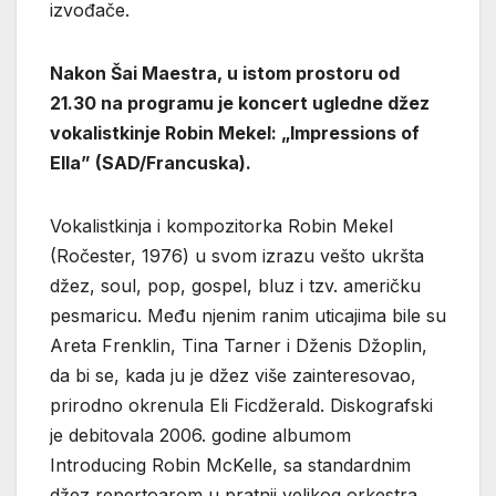
izvođače.
Nakon Šai Maestra, u istom prostoru od
21.30 na programu je koncert ugledne džez
vokalistkinje Robin Mekel: „Impressions of
Ella” (SAD/Francuska).
Vokalistkinja i kompozitorka Robin Mekel
(Ročester, 1976) u svom izrazu vešto ukršta
džez, soul, pop, gospel, bluz i tzv. američku
pesmaricu. Među njenim ranim uticajima bile su
Areta Frenklin, Tina Tarner i Dženis Džoplin,
da bi se, kada ju je džez više zainteresovao,
prirodno okrenula Eli Ficdžerald. Diskografski
je debitovala 2006. godine albumom
Introducing Robin McKelle, sa standardnim
džez repertoarom u pratnji velikog orkestra.