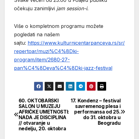
očekuju zanimljivi
jam session-i
.
Više o kompletnom programu možete
pogledati na našem
sajtu:
https://www.kulturnicentarpanceva.rs/sr/
repertoar/muzi%C4%8Dki-
program/item/2680-27-
pan%C4%8Deva%C4%8Dki-jazz-festival
60. OKTOBARSKI
17. Kondenz – festival
Кретање
SALON U MUZEJU
savremenog plesa i
AFRIČKE UMETNOSTI:
performansa od 25.
чланка
NADA JE DISCIPLINA
do 31. oktobra u
// otvaranje u
Beogradu
nedelju, 20. oktobra