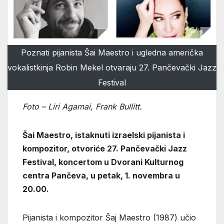
Poznati pijanista Šai Maestro i ugledna američka
vokalistkinja Robin Mekel otvaraju 27. Pančevački Jazz
Festival
Foto – Liri Agamai, Frank Bullitt.
Šai Maestro, istaknuti izraelski pijanista i
kompozitor, otvoriće 27. Pančevački Jazz
Festival, koncertom u Dvorani Kulturnog
centra Pančeva, u petak, 1. novembra u
20.00.
Pijanista i kompozitor Šaj Maestro (1987) učio