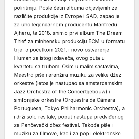
poliritmiju. Posle četiri albuma objavljenih za
različite produkcije iz Evrope i SAD, zapao je
za uho legendarnom producentu Manfredu
Ajheru, te 2018. snimio prvi album The Dream
Thief za minhensku produkciju ECM u formatu
trija, a početkom 2021. i novo ostvarenje
Human za istog izdavača, ovog puta u
kvartetu sa trubom. Osim u malim sastavima,
Maestro piše i aranžira muziku za velike džez
orkestre (letos je nastupao sa amsterdamskim
Jazz Orchestra of the Concertgebouw) i
simfonijske orkestre (Orquestra de Câmara
Portuguesa, Tokyo Philharmonic Orchestra), a
i drži solo resitale, poput nastupa predviđenog
za Pančevački džez festival. Takođe piše i
muziku za filmove, kao i za pop i elektronske