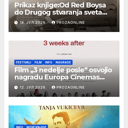
Prikaz knjige:Od Red Boysa
do Drugog stvaranja sveta
(bilo neko vreme pošteno)
18. ЈУЛ 2026.
PROZAONLINE
(autor- Zlatomira Sremca,
Botoš 2022. godine,
samizdat)
FESTIVALI
FILM
INFO
NAGRADE
Film „3 nedelje posle“ osvojio
nagradu Europa Cinemas
Label na Filmskom festivalu
12. ЈУЛ 2026.
PROZAONLINE
u Karlovim Varima
INFO
NOVE KNJIGE