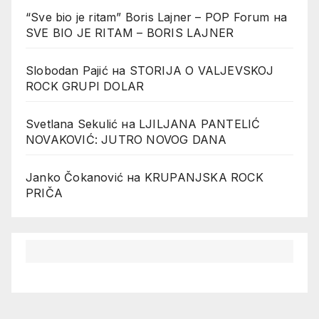
“Sve bio je ritam” Boris Lajner – POP Forum
на
SVE BIO JE RITAM – BORIS LAJNER
Slobodan Pajić
на
STORIJA O VALJEVSKOJ
ROCK GRUPI DOLAR
Svetlana Sekulić
на
LJILJANA PANTELIĆ
NOVAKOVIĆ: JUTRO NOVOG DANA
Janko Čokanović
на
KRUPANJSKA ROCK
PRIČA