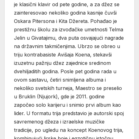
je klasični klavir od pete godine, a za džez se
zainteresovao nekoliko godina kasnije čuvši
Oskara Pitersona i Kita Džereta. Pohađao je
prestižnu školu za izvođačke umetnosti Telma
Jelin u Givatajimu, dva puta osvajajući nagrade
na državnim takmičenjima. Ubrzo se obreo u
triju kontrabasiste Avišaja Koena, stekavši
izuzetnu pažnju džez zajednice sredinom
dvehiljaditih godina. Posle pet godina rada u
ovom sastavu, četiri snimljena albuma i
nekoliko svetskih turneja, Maestro se preselio
u Bruklin (Njujork), gde je 2011. godine
započeo solo karijeru i snimio prvi album kao
lider. U formatu trija predstavio je autorski spoj
savremenog džeza i izraelske muzičke
tradicije, po ugledu na koncept Koenovog trija,
kombinujući lirske boje i egzotičnu istočnu