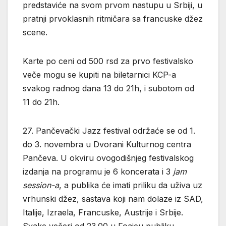
predstaviće na svom prvom nastupu u Srbiji, u
pratnji prvoklasnih ritmičara sa francuske džez
scene.
Karte po ceni od 500 rsd za prvo festivalsko
veče mogu se kupiti na biletarnici KCP-a
svakog radnog dana 13 do 21h, i subotom od
11 do 21h.
27. Pančevački Jazz festival održaće se od 1.
do 3. novembra u Dvorani Kulturnog centra
Pančeva. U okviru ovogodišnjeg festivalskog
izdanja na programu je 6 koncerata i 3
jam
session-a
, a publika će imati priliku da uživa uz
vrhunski džez, sastava koji nam dolaze iz SAD,
Italije, Izraela, Francuske, Austrije i Srbije.
Svake večeri od 23.00 u Foajeu publiku