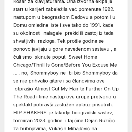
Kosar za klavijaturama. Ona izvorna ekipa je
start u karijeri zabeležila već pomenute 1982.
nastupom u beograskom Dadovu a potom i u
Domu omladine iste i sve tako do 1991. kada
su okolnosti nalagale prekid ili zastoj iz tada
shvatljivih razloga. Tek prošle godine se
ponovo javljaju u gore navedenom sastavu , a
čuli smo skinute poput Sweet Home
Chicago/Thrill Is Gone/Before You Excuse Me
….. no, Shommyboy ne bi bio Shommyboy da
se nije prihvatio gitare i sa članovima ove
otprašio Almost Cut My Hair te Further On Up
The Road i time nastup ove grupe pretvorio u
spektakl pobravši zaslužen aplauz prisutnih.
HIP SHAKERS je takodje beogradski sastav,
formiran 2023. godine i taj čine Dejan Ružičić
za bubnjevima, Vukašin Mihajlović na