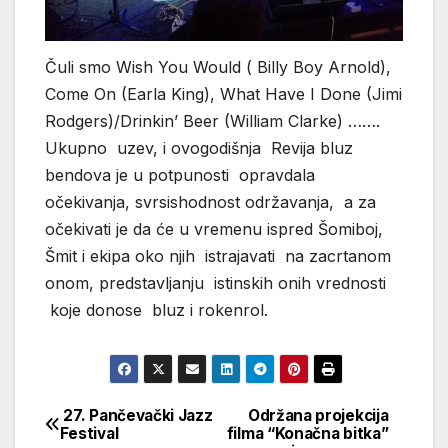
Čuli smo Wish You Would ( Billy Boy Arnold),
Come On (Earla King), What Have I Done (Jimi
Rodgers)/Drinkin’ Beer (William Clarke) …….
Ukupno uzev, i ovogodišnja Revija bluz
bendova je u potpunosti opravdala
očekivanja, svrsishodnost održavanja, a za
očekivati je da će u vremenu ispred Šomiboj,
Šmit i ekipa oko njih istrajavati na zacrtanom
onom, predstavljanju istinskih onih vrednosti
koje donose bluz i rokenrol.
27. Pančevački Jazz
Održana projekcija
Кретање
Festival
filma “Konačna bitka”