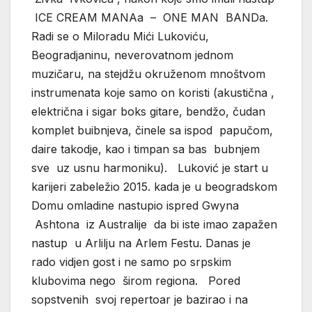
ICE CREAM MANAa – ONE MAN BANDa.
Radi se o Miloradu Mići Lukoviću,
Beogradjaninu, neverovatnom jednom
muzičaru, na stejdžu okruženom mnoštvom
instrumenata koje samo on koristi (akustična ,
električna i sigar boks gitare, bendžo, čudan
komplet buibnjeva, činele sa ispod papučom,
daire takodje, kao i timpan sa bas bubnjem
sve uz usnu harmoniku). Luković je start u
karijeri zabeležio 2015. kada je u beogradskom
Domu omladine nastupio ispred Gwyna
Ashtona iz Australije da bi iste imao zapažen
nastup u Arlilju na Arlem Festu. Danas je
rado vidjen gost i ne samo po srpskim
klubovima nego širom regiona. Pored
sopstvenih svoj repertoar je bazirao i na