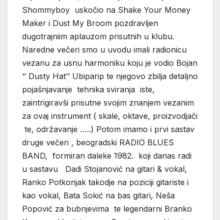
Shommyboy uskočio na Shake Your Money
Maker i Dust My Broom pozdravljen
dugotrajniim aplauzom prisutnih u klubu.
Naredne večeri smo u uvodu imali radionicu
vezanu za usnu harmoniku koju je vodio Bojan
‘’ Dusty Hat’’ Ubiparip te njegovo zbilja detaljno
pojašnjavanje tehnika sviranja iste,
zaintrigiravši prisutne svojim znanjem vezanim
za ovaj instrument ( skale, oktave, proizvodjači
te, održavanje …..) Potom imamo i prvi sastav
druge večeri , beogradski RADIO BLUES
BAND, formiran daleke 1982. koji danas radi
u sastavu Dadi Stojanović na gitari & vokal,
Ranko Potkonjak takodje na poziciji gitariste i
kao vokal, Bata Sokić na bas gitari, Neša
Popović za bubnjevima te legendarni Branko