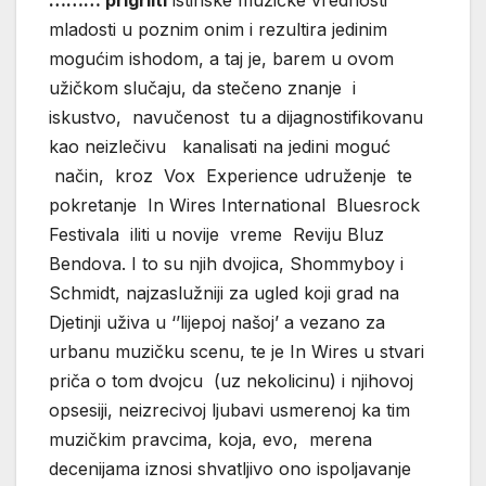
……… prigrliti
istinske muzičke vrednosti
mladosti u poznim onim i rezultira jedinim
mogućim ishodom, a taj je, barem u ovom
užičkom slučaju, da stečeno znanje i
iskustvo, navučenost tu a dijagnostifikovanu
kao neizlečivu kanalisati na jedini moguć
način, kroz Vox Experience udruženje te
pokretanje In Wires International Bluesrock
Festivala iliti u novije vreme Reviju Bluz
Bendova. I to su njih dvojica, Shommyboy i
Schmidt, najzaslužniji za ugled koji grad na
Djetinji uživa u ‘’lijepoj našoj’ a vezano za
urbanu muzičku scenu, te je In Wires u stvari
priča o tom dvojcu (uz nekolicinu) i njihovoj
opsesiji, neizrecivoj ljubavi usmerenoj ka tim
muzičkim pravcima, koja, evo, merena
decenijama iznosi shvatljivo ono ispoljavanje