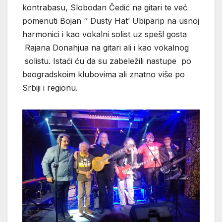
kontrabasu, Slobodan Čedić na gitari te već
pomenuti Bojan ‘’ Dusty Hat’ Ubiparip na usnoj
harmonici i kao vokalni solist uz spešl gosta
Rajana Donahjua na gitari ali i kao vokalnog
solistu. Istaći ću da su zabeležili nastupe po
beogradskoim klubovima ali znatno više po
Srbiji i regionu.