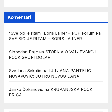
Komentari
“Sve bio je ritam” Boris Lajner – POP Forum
на
SVE BIO JE RITAM – BORIS LAJNER
Slobodan Pajić
на
STORIJA O VALJEVSKOJ
ROCK GRUPI DOLAR
Svetlana Sekulić
на
LJILJANA PANTELIĆ
NOVAKOVIĆ: JUTRO NOVOG DANA
Janko Čokanović
на
KRUPANJSKA ROCK
PRIČA