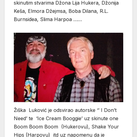
skinutim stvarima Džona Lija Hukera, Džonija
Keša, Elmora Džejmsa, Boba Dilana, R.L.
Burnsidea, Slima Harpoa ……
Žiška Luković je odsvirao autorske ‘’ I Don’t
Need’ te ‘Ice Cream Booggie’ uz skinute one
Boom Boom Boom (Hukerovu), Shake Your
Hips (Harpovu) itd uz napomenu da je