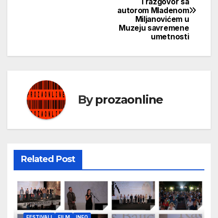
i razgovor sa
чланка
autorom Mladenom
Miljanovićem u
Muzeju savremene
umetnosti
By
prozaonline
Related Post
FESTIVALI
FILM
INFO