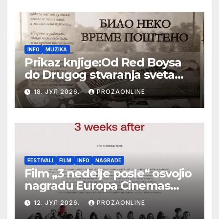
Festival evropskog filma Palić
INFO
MUZIKA
Prikaz knjige:Od Red Boysa
do Drugog stvaranja sveta
(bilo neko vreme pošteno)
18. ЈУЛ 2026.
PROZAONLINE
(autor- Zlatomira Sremca,
Botoš 2022. godine,
samizdat)
FESTIVALI
FILM
INFO
NAGRADE
Film „3 nedelje posle“ osvojio
nagradu Europa Cinemas
Label na Filmskom festivalu
12. ЈУЛ 2026.
PROZAONLINE
u Karlovim Varima