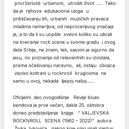
privrženosti urbanom, utrošiti život ….. Tako
da je njihova edukaciona uloga u
približavanju tih, urbanih muzičkih pravaca
mladima nemerljiva, od neprocenjivog značaja
je, a to da li su uopšte svesni koliko su uticali
na kreiranje rock scene u svome gradu i ovog
dela Srbije, ne znam, tek, sasvim je sigurno da
jesu, no priznanja od relevantnih su izostala,
prema očekivanju naravno, ali, ostaju obojica
visoko kotirani u rocknroll krugovima ne
samo u ovoj, nekada lijepoj našoj……
Oficijelni deo ovogodišnje Revije blues
bendova je prve večeri, dakle 25. oktobra
doneo predstavljanje knjige ‘’ VALJEVSKA
ROCKNROLL SCENA (1962 – 2022)’’ autora
Živka Ivkovića , nakon koje smo imali nastup