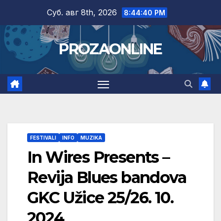
Skip
Суб. авг 8th, 2026
8:44:40 PM
to
content
PROZAONLINE
FESTIVALI
INFO
MUZIKA
In Wires Presents –
Revija Blues bandova
GKC Užice 25/26. 10.
2024