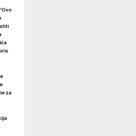
“Ovo
m
titi
a
ića
oris
ne
je
be
za
ija
i