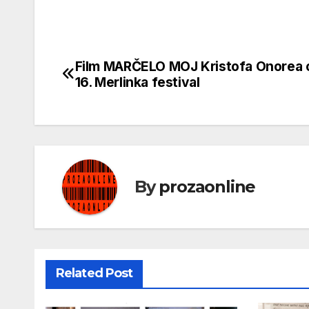
Film MARČELO MOJ Kristofa Onorea 
Кретање
16. Merlinka festival
чланка
By
prozaonline
Related Post