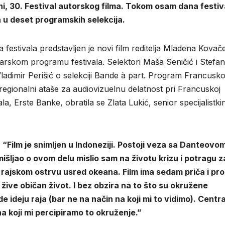
i, 30. Festival autorskog filma. Tokom osam dana festiv
u deset programskih selekcija.
 festivala predstavljen je novi film reditelja Mladena Kovač
čarskom programu festivala. Selektori Maša Seničić i Stefan
 Vladimir Perišić o selekciji Bande à part. Program Francusk
ik, regionalni ataše za audiovizuelnu delatnost pri Francuskoj
a, Erste Banke, obratila se Zlata Lukić, senior specijalistki
:
“Film je snimljen u Indoneziji. Postoji veza sa Danteovo
išljao o ovom delu mislio sam na životu krizu i potragu z
ajskom ostrvu usred okeana. Film ima sedam priča i prol
ive običan život. I bez obzira na to što su okružene
e ideju raja (bar ne na način na koji mi to vidimo). Centr
 na koji mi percipiramo to okruženje.”