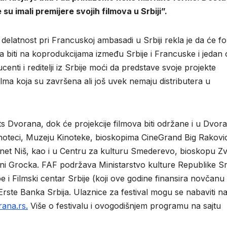
 su imali premijere svojih filmova u Srbiji”.
delatnost pri Francuskoj ambasadi u Srbiji rekla je da će f
a biti na koprodukcijama između Srbije i Francuske i jedan 
enti i reditelji iz Srbije moći da predstave svoje projekte
lma koja su završena ali još uvek nemaju distributera u
s Dvorana, dok će projekcije filmova biti održane i u Dvora
noteci, Muzeju Kinoteke, bioskopima CineGrand Big Rakovi
net Niš, kao i u Centru za kulturu Smederevo, bioskopu Z
ni Grocka. FAF podržava Ministarstvo kulture Republike Srb
Filmski centar Srbije (koji ove godine finansira novčanu
je Erste Banka Srbija. Ulaznice za festival mogu se nabaviti n
ana.rs.
Više o festivalu i ovogodišnjem programu na sajtu