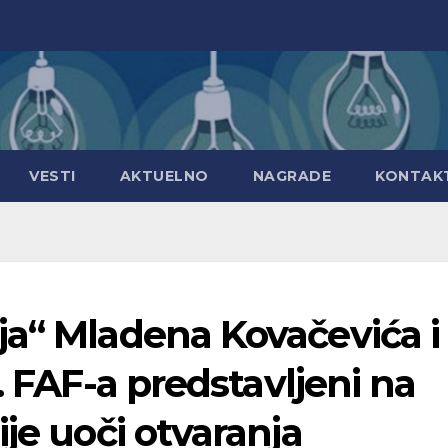
VESTI
AKTUELNO
NAGRADE
KONTAK
ja“ Mladena Kovačevića i
. FAF-a predstavljeni na
je uoči otvaranja