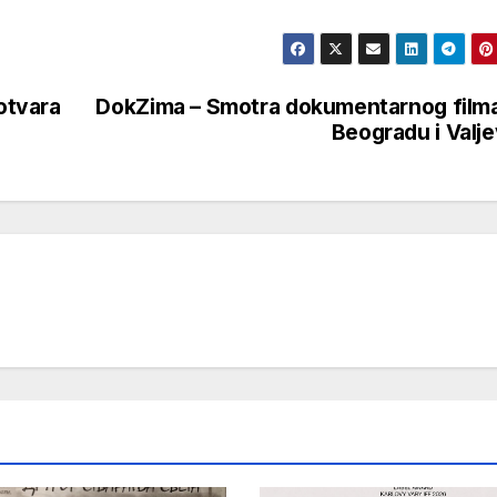
otvara
DokZima – Smotra dokumentarnog film
Beogradu i Valj