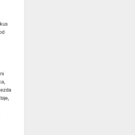
okus
od
ni
ca,
vezda
ije,
a