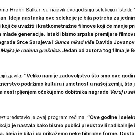
ma Hrabri Balkan su najavili ovogodišnju selekciju i istakli:
n. Ideja nastanka ove selekcije je bila potreba za jedni
 i koji će uvažiti i kratkometražne filmove koji će manje pra
ra mlađe generacije. Istakli bismo srpske premijere filmov
agrade Srce Sarajeva i
Sunce nikad viš
e Davida Jovanov
m
Majka je rođena grešnica.
Jedan od autora tog filma je B
i izjavila:
“Veliko nam je zadovoljstvo što smo ove godi
tnerstvo podržimo kulturu i umetnost u našoj zemlji, što 
im nestrpljenjem očekujemo dobitnika nagrade
Veruj u se
rt
predstavio je ovaj program rečima:
“Ove godine i selekc
ija je nastala kako bismo publici predstavili radikalnije 
. Ideja je bila i da prikažemo neke hibridne forme. Dosta