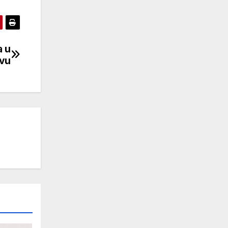
a u
evu