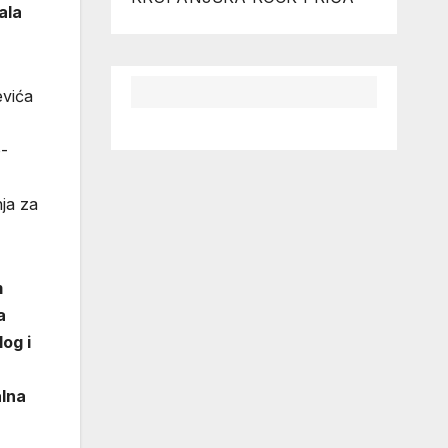
ala
evića
o-
nja za
m
a
og i
alna