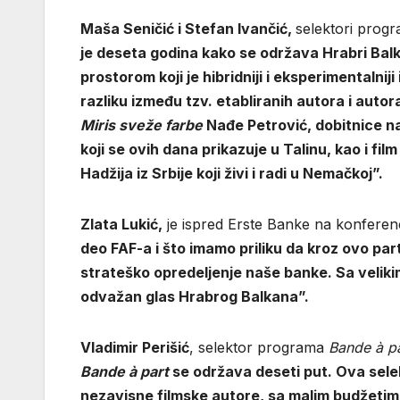
Maša Seničić i Stefan Ivančić,
selektori progra
je deseta godina kako se održava Hrabri Balka
prostorom koji je hibridniji i eksperimentalniji
razliku između tzv. etabliranih autora i auto
Miris sveže farbe
Nađe Petrović, dobitnice n
koji se ovih dana prikazuje u Talinu, kao i fil
Hadžija iz Srbije koji živi i radi u Nemačkoj”.
Zlata Lukić,
je ispred Erste Banke na konferencij
deo FAF-a i što imamo priliku da kroz ovo par
strateško opredeljenje naše banke. Sa velik
odvažan glas Hrabrog Balkana”.
Vladimir Perišić
, selektor programa
Bande à pa
Bande à part
se održava deseti put. Ova selekc
nezavisne filmske autore, sa malim budžetima