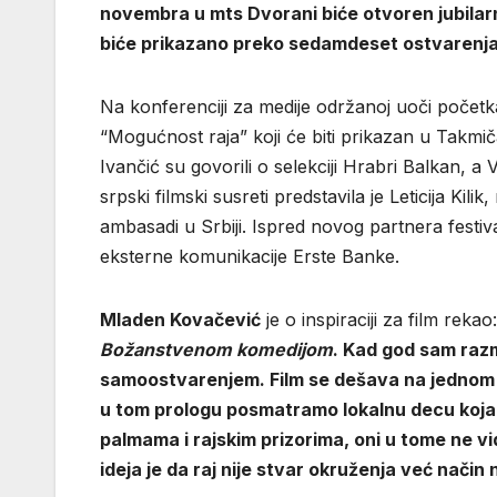
novembra u mts Dvorani biće otvoren jubilarn
biće prikazano preko sedamdeset ostvarenja 
Na konferenciji za medije održanoj uoči početka
“Mogućnost raja” koji će biti prikazan u Takmi
Ivančić su govorili o selekciji Hrabri Balkan, a
srpski filmski susreti predstavila je Leticija Kil
ambasadi u Srbiji. Ispred novog partnera festival
eksterne komunikacije Erste Banke.
Mladen Kovačević
je o inspiraciji za film rekao
Božanstvenom komedijom
. Kad god sam razm
samoostvarenjem. Film se dešava na jednom r
u tom prologu posmatramo lokalnu decu koja ž
palmama i rajskim prizorima, oni u tome ne vid
ideja je da raj nije stvar okruženja već način