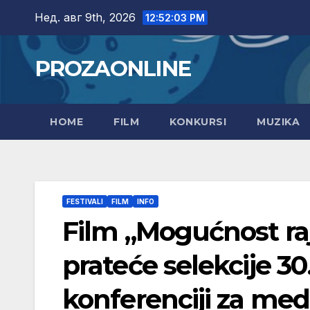
Skip
Нед. авг 9th, 2026
12:52:04 PM
to
content
PROZAONLINE
HOME
FILM
KONKURSI
MUZIKA
FESTIVALI
FILM
INFO
Film „Mogućnost ra
prateće selekcije 30
konferenciji za medi