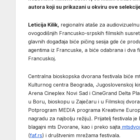
autora koji su prikazani u okviru ove selekcije
Leticija Kilik,
regionalni ataše za audiovizuelnu 
ovogodišnjih Francusko-srpskih filmskih susret
glavnih događaja biće pičing sesija gde će produc
agentima iz Francuske, a biće odabrana i dva fi
Francuskoj.
Centralna bioskopska dvorana festivala biće mt
Kulturnog centra Beograda, Jugoslovenskoj ki
Arena Cineplex Novi Sad i CineGrand Delta Pla
u Boru, bioskopu u Zaječaru i u Filmskoj dvora
Potprogram MEDIA programa Kreativne Europe i 
nagradu za najbolju režiju). Prijatelj festivala 
blagajni mts Dvorane, kao i preko sajta
mtsdvor
(
faf.rs
) i društvenim mrežama festivala.