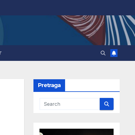
T
Pretraga