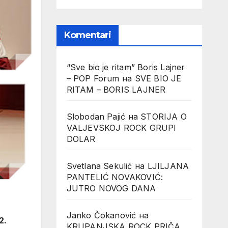
Komentari
“Sve bio je ritam” Boris Lajner
– POP Forum
на
SVE BIO JE
RITAM – BORIS LAJNER
Slobodan Pajić
на
STORIJA O
VALJEVSKOJ ROCK GRUPI
DOLAR
Svetlana Sekulić
на
LJILJANA
PANTELIĆ NOVAKOVIĆ:
JUTRO NOVOG DANA
Janko Čokanović
на
2.
KRUPANJSKA ROCK PRIČA