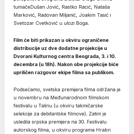
tumačeDušan Jović, Rastko Racić, Nataša
Marković, Radovan Miljanić, Joakim Tasić i
Svetozar Cvetković u ulozi Boga.
Film će biti prikazan u okviru ograničene
distribucije uz dve dodatne projekcije u
Dvorani Kulturnog centra Beograda, 3. i 10.
decembra (u 18h). Nakon obe projekcije biće
upriličen razgovor ekipe filma sa publikom.
Podsećamo, svetska premijera filma održana je
u novembru na Međunarodnom filmskom
festivalu u Talinu (u okviru takmičarske
selekcije za debitantske filmove). Zatim je
usledila srpska premijera na 30. Festivalu
autorskog filma, u okviru programa Hrabri