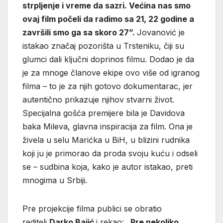
strpljenje i vreme da sazri. Većina nas smo
ovaj film počeli da radimo sa 21, 22 godine a
završili smo ga sa skoro 27”.
Jovanović je
istakao značaj pozorišta u Trsteniku, čiji su
glumci dali ključni doprinos filmu. Dodao je da
je za mnoge članove ekipe ovo više od igranog
filma – to je za njih gotovo dokumentarac, jer
autentično prikazuje njihov stvarni život.
Specijalna gošća premijere bila je Davidova
baka Mileva, glavna inspiracija za film. Ona je
živela u selu Marićka u BiH, u blizini rudnika
koji ju je primorao da proda svoju kuću i odseli
se – sudbina koja, kako je autor istakao, preti
mnogima u Srbiji.
Pre projekcije filma publici se obratio
reditelj
Darko Bajić
i rekao:
„Pre nekoliko