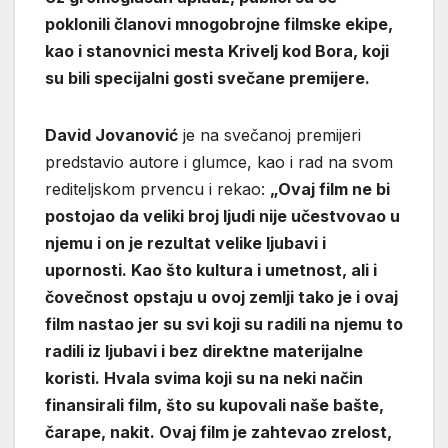
poklonili članovi mnogobrojne filmske ekipe,
kao i stanovnici mesta Krivelj kod Bora, koji
su bili specijalni gosti svečane premijere.
David Jovanović
je na svečanoj premijeri
predstavio autore i glumce, kao i rad na svom
rediteljskom prvencu i rekao:
„Ovaj film ne bi
postojao da veliki broj ljudi nije učestvovaо u
njemu i on je rezultat velike ljubavi i
upornosti. Kao što kultura i umetnost, ali i
čovečnost opstaju u ovoj zemlji tako je i ovaj
film nastao jer su svi koji su radili na njemu to
radili iz ljubavi i bez direktne materijalne
koristi. Hvala svima koji su na neki način
finansirali film, što su kupovali naše bašte,
čarape, nakit. Ovaj film je zahtevao zrelost,