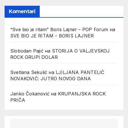
Komentari
“Sve bio je ritam” Boris Lajner – POP Forum
на
SVE BIO JE RITAM – BORIS LAJNER
Slobodan Pajić
на
STORIJA O VALJEVSKOJ
ROCK GRUPI DOLAR
Svetlana Sekulić
на
LJILJANA PANTELIĆ
NOVAKOVIĆ: JUTRO NOVOG DANA
Janko Čokanović
на
KRUPANJSKA ROCK
PRIČA