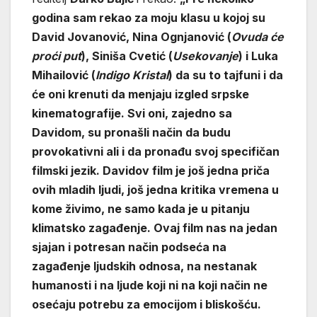
godina sam rekao za moju klasu u kojoj su
David Jovanović, Nina Ognjanović (
Ovuda će
proći put
), Siniša Cvetić (
Usekovanje
) i Luka
Mihailović (
Indigo Kristal
) da su to tajfuni i da
će oni krenuti da menjaju izgled srpske
kinematografije. Svi oni, zajedno sa
Davidom, su pronašli način da budu
provokativni ali i da pronađu svoj specifičan
filmski jezik. Davidov film je još jedna priča
ovih mladih ljudi, još jedna kritika vremena u
kome živimo, ne samo kada je u pitanju
klimatsko zagađenje. Ovaj film nas na jedan
sjajan i potresan način podseća na
zagađenje ljudskih odnosa, na nestanak
humanosti i na ljude koji ni na koji način ne
osećaju potrebu za emocijom i bliskošću.