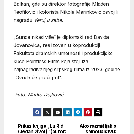
Balkan, gde su direktor fotografije Mladen
Teofilović i kolorista Nikola Marinković osvojili
nagradu
Veruj u sebe
.
„Sunce nikad više“ je diplomski rad Davida
Jovanovića, realizovan u koprodukciji
Fakulteta dramskih umetnosti i produkcijske
kuće Pointless Films koja stoji iza
najnagrađivanijeg srpskog filma iz 2023. godine
„Ovuda će proći put“.
Foto: Marko Dejković,
Prikaz knjige „Lu Rid
Ako razmišljaš o
Кретање
(Jedan život)“ (autor:
samoubistvu: