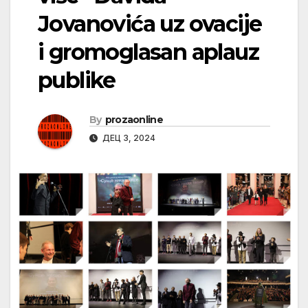
Jovanovića uz ovacije
i gromoglasan aplauz
publike
By
prozaonline
ДЕЦ 3, 2024