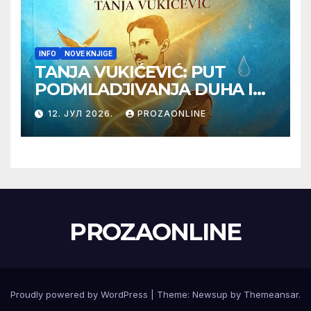
INFO
NOVE KNJIGE
TANJA VUKIĆEVIĆ: PUT
PODMLADJIVANJA DUHA I
TELA SA TESLOM
12. ЈУЛ 2026.
PROZAONLINE
PROZAONLINE
Proudly powered by WordPress
|
Theme:
Newsup
by
Themeansar
.