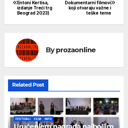
Entoni Kertisa,
Dokumentarni filmovi
чланка
izdanje Treći trg
koji otvaraju važne i
Beograd 2023)
teške teme
By
prozaonline
Related Post
FESTIVALI
FILM
INFO
Uručenjem nagrada najboljim