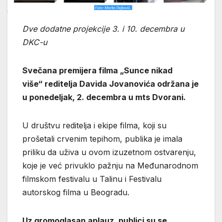
Dve dodatne projekcije 3. i 10. decembra u
DKC-u
Svečana premijera filma „Sunce nikad
više“ reditelja Davida Jovanovića održana je
u ponedeljak, 2. decembra u mts Dvorani.
U društvu reditelja i ekipe filma, koji su
prošetali crvenim tepihom, publika je imala
priliku da uživa u ovom izuzetnom ostvarenju,
koje je već privuklo pažnju na Međunarodnom
filmskom festivalu u Talinu i Festivalu
autorskog filma u Beogradu.
Uz gromoglasan aplauz, publici su se