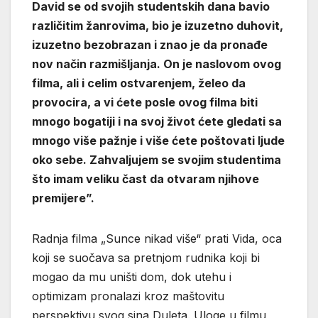
David se od svojih studentskih dana bavio
različitim žanrovima, bio je izuzetno duhovit,
izuzetno bezobrazan i znao je da pronađe
nov način razmišljanja. On je naslovom ovog
filma, ali i celim ostvarenjem, želeo da
provocira, a vi ćete posle ovog filma biti
mnogo bogatiji i na svoj život ćete gledati sa
mnogo više pažnje i više ćete poštovati ljude
oko sebe. Zahvaljujem se svojim studentima
što imam veliku čast da otvaram njihove
premijere”.
Radnja filma „Sunce nikad više“ prati Vida, oca
koji se suočava sa pretnjom rudnika koji bi
mogao da mu uništi dom, dok utehu i
optimizam pronalazi kroz maštovitu
perspektivu svog sina Duleta. Uloge u filmu