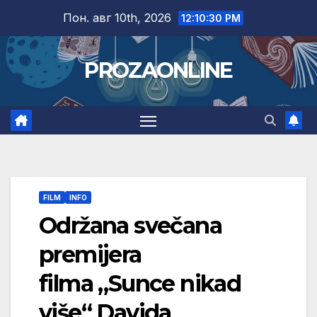
Skip
Пон. авг 10th, 2026
12:10:31 PM
to
content
PROZAONLINE
FILM
INFO
Održana svečana
premijera
filma „Sunce nikad
više“ Davida