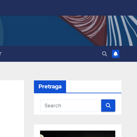
T
Pretraga