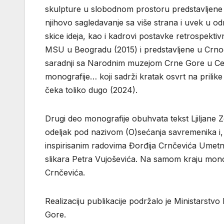
skulpture u slobodnom prostoru predstavljene
njihovo sagledavanje sa više strana i uvek u o
skice ideja, kao i kadrovi postavke retrospekti
MSU u Beogradu (2015) i predstavljene u Crnog
saradnji sa Narodnim muzejom Crne Gore u Ceti
monografije… koji sadrži kratak osvrt na prili
čeka toliko dugo (2024).
Drugi deo monografije obuhvata tekst Ljiljane
odeljak pod nazivom (O)sećanja savremenika i, 
inspirisanim radovima Đorđija Crnčevića Umetn
slikara Petra Vujoševića. Na samom kraju monogr
Crnčevića.
Realizaciju publikacije podržalo je Ministarstvo 
Gore.