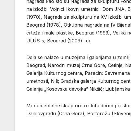
nagrada kao što su Nagrada za skulpturu Fond
na izložbi: Vojnici likovni umetnici, Dom JNA, 
(1970), Nagrada za skulpturu na XV izložbi ume
Beograd (1978), Otkupna nagrada na IV Bijenal
crteža i male plastike, Beograd (1993), Velik
ULUS-s, Beograd (2009) i dr.
Dela se nalaze u muzejima i galerijama u zemlj
Beograd; Narodni muzej Crne Gore, Cetinje; Na
Galerija Kulturnog centra, Paraćin; Savremena 
umetnosti, Niš; Gradska galerija Kulturnog cent
Galerija „Kosovska devojka” Nikšić; Ljubljansk
Monumentalne skulpture u slobodnom prostoru 
Danilovgradu (Crna Gora), Portorožu (Slovenij