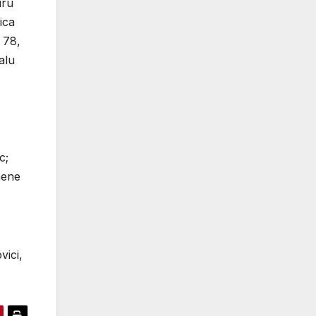
uru
ica
 78,
alu
c;
mene
vici,