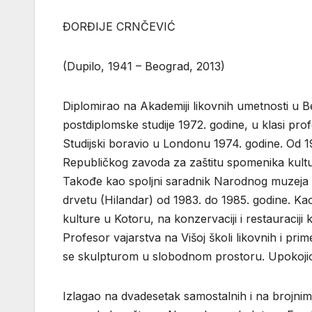
ĐORĐIJE CRNČEVIĆ
(Dupilo, 1941 – Beograd, 2013)
Diplomirao na Akademiji likovnih umetnosti u Be
postdiplomske studije 1972. godine, u klasi p
Studijski boravio u Londonu 1974. godine. Od 1
Republičkog zavoda za zaštitu spomenika kultur
Takođe kao spoljni saradnik Narodnog muzeja Beo
drvetu (Hilandar) od 1983. do 1985. godine. Ka
kulture u Kotoru, na konzervaciji i restauraciji 
Profesor vajarstva na Višoj školi likovnih i pr
se skulpturom u slobodnom prostoru. Upokojio
Izlagao na dvadesetak samostalnih i na brojnim 