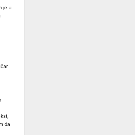
 je u
u
ičar
m
kst,
em da