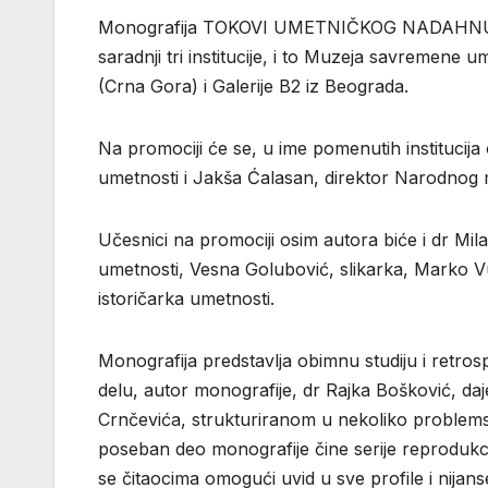
Monografija TOKOVI UMETNIČKOG NADAHNUĆA – 
saradnji tri institucije, i to Muzeja savremen
(Crna Gora) i Galerije B2 iz Beograda.
Na promociji će se, u ime pomenutih institucija
umetnosti i Jakša Ćalasan, direktor Narodnog 
Učesnici na promociji osim autora biće i dr Mila
umetnosti, Vesna Golubović, slikarka, Marko Vu
istoričarka umetnosti.
Monografija predstavlja obimnu studiju i retro
delu, autor monografije, dr Rajka Bošković, da
Crnčevića, strukturiranom u nekoliko problemski
poseban deo monografije čine serije reprodukcija
se čitaocima omogući uvid u sve profile i nija