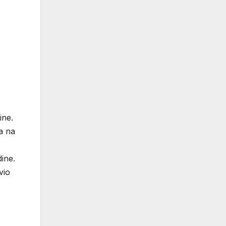
ine.
ka na
dine.
vio