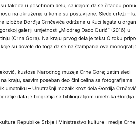
 su takođe u posebnom delu, sa idejom da se čitaocu ponu
dnosu na okruženje u kome su postavljene. Slede crteži – k
vne izložbe Đorđija Crnčevića održane u Kući legata u organi
orskoj galeriji umjetnosti „Miodrag Dado Đurić” (2016) u
nju (Crna Gora). Na kraju prvog dela je tekst O toku prip
ke koje su dovele do toga da se na štampanje ove monografij
 Zeković, kustosa Narodnog muzeja Crne Gore; zatim sledi
na kraju, sasvim poseban deo čini celina sa fotografijama
ik umetniku – Unutrašnji mozaik kroz dela Đorđija Crnčevi
afije data je biografija sa bibliografijom umetnika Đorđija
kulture Republike Srbije i Ministrastvo kulture i medija Crne