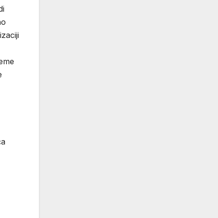
di
ao
zaciji
reme
e
ća