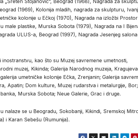
a „Sreten Stojanović”, Beograd (1968), Nagrada za skulpt
Beograd (1969), Kolonija mladih, nagrada za skulpturu, Ivanj
tničke kolonije u Ečkoj (1970), Nagrada na izložbi Prostor
u male plastike, Murska Sobota (1979), Nagrada na I Bijen
a nagrada ULUS-a, Beograd (1997), Nagrada Jesenjeg salona
i i inostranstvu, kao što su Muzej savremene umetnosti,
rodni muzej, Kikinda; Galerija Narodnog muzeja, Kragujeva
galerija umetničke kolonije Ečka, Zrenjanin; Galerija savre
ra, Apatin; Dom kulture, Muzej rudarstva i metalurgije, Bor;
a banka, Murska Sobota; Neue Galerie, Grac i druge.
nalaze se u Beogradu, Sokobanji, Kikindi, Sremskoj Mitro
a) i Karan Sebešu (Rumunija).