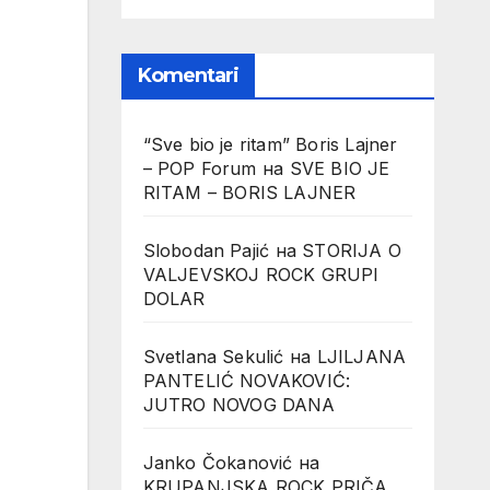
Komentari
“Sve bio je ritam” Boris Lajner
– POP Forum
на
SVE BIO JE
RITAM – BORIS LAJNER
Slobodan Pajić
на
STORIJA O
VALJEVSKOJ ROCK GRUPI
DOLAR
Svetlana Sekulić
на
LJILJANA
PANTELIĆ NOVAKOVIĆ:
JUTRO NOVOG DANA
Janko Čokanović
на
KRUPANJSKA ROCK PRIČA