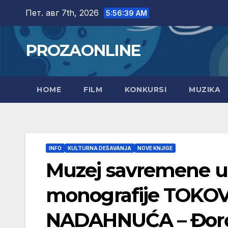
Skip
Пет. авг 7th, 2026
5:56:40 AM
to
content
PROZAONLINE
HOME
FILM
KONKURSI
MUZIKA
INFO
KULTURNA DEŠAVANJA
NOVE KNJIGE
Muzej savremene u
monografije TOKO
NADAHNUĆA – Đorđi