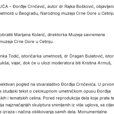
Đorđije Crnčević, autor dr Rajka Bošković, objavljena
e umetnosti u Beogradu, Narodnog muzeja Crne Gore u Cetinj
 obratiti Marijana Kolarić, direktorka Muzeja savremene
muzeja Crne Gore u Cetinju.
nka Todić, istoričarka umetnosti, dr Dragan Bulatović, istor
kša, vajar, dok će u ulozi moderatora biti Kristina Armuš,
spektivan pogled na stvaralaštvo Đorđija Crnčevića. U prvo
je studijski tekst o celokupnom umetničkom opusu Đorđija
h i tematskih celina. Pored reprodukcija dela koje prate te
 najznačajnijih skulptura snimljenih iz više uglova, sa cilj
nse izraza i načina oblikovanja samih dela. Monumentalne