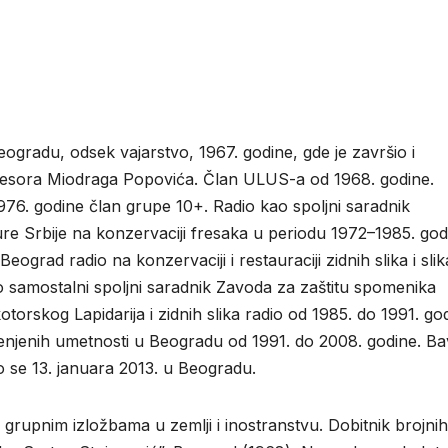
ogradu, odsek vajarstvo, 1967. godine, gde je završio i
rofesora Miodraga Popovića. Član ULUS-a od 1968. godine.
976. godine član grupe 10+. Radio kao spoljni saradnik
e Srbije na konzervaciji fresaka u periodu 1972–1985. god
grad radio na konzervaciji i restauraciji zidnih slika i sli
o samostalni spoljni saradnik Zavoda za zaštitu spomenika
kotorskog Lapidarija i zidnih slika radio od 1985. do 1991. go
imenjenih umetnosti u Beogradu od 1991. do 2008. godine. Ba
 se 13. januara 2013. u Beogradu.
grupnim izložbama u zemlji i inostranstvu. Dobitnik brojnih