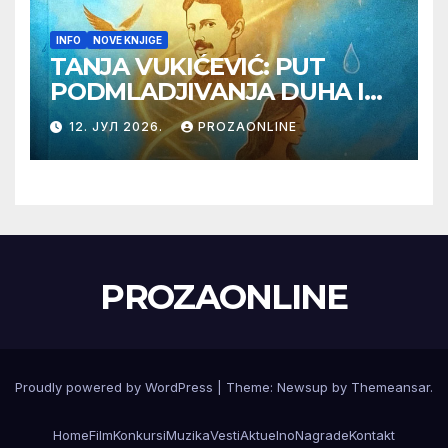
INFO
NOVE KNJIGE
TANJA VUKIĆEVIĆ: PUT
PODMLADJIVANJA DUHA I
TELA SA TESLOM
12. ЈУЛ 2026.
PROZAONLINE
PROZAONLINE
Proudly powered by WordPress
|
Theme:
Newsup
by
Themeansar
.
Home
Film
Konkursi
Muzika
Vesti
Aktuelno
Nagrade
Kontakt