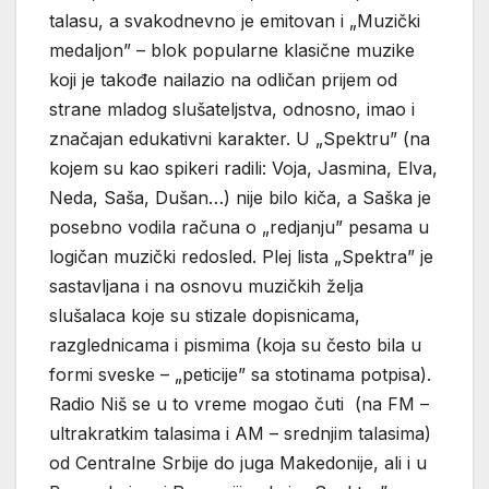
talasu, a svakodnevno je emitovan i „Muzički
medaljon” – blok popularne klasične muzike
koji je takođe nailazio na odličan prijem od
strane mladog slušateljstva, odnosno, imao i
značajan edukativni karakter. U „Spektru” (na
kojem su kao spikeri radili: Voja, Jasmina, Elva,
Neda, Saša, Dušan…) nije bilo kiča, a Saška je
posebno vodila računa o „redjanju” pesama u
logičan muzički redosled. Plej lista „Spektra” je
sastavljana i na osnovu muzičkih želja
slušalaca koje su stizale dopisnicama,
razglednicama i pismima (koja su često bila u
formi sveske – „peticije” sa stotinama potpisa).
Radio Niš se u to vreme mogao čuti (na FM –
ultrakratkim talasima i AM – srednjim talasima)
od Centralne Srbije do juga Makedonije, ali i u