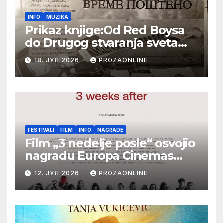
INFO
MUZIKA
Prikaz knjige:Od Red Boysa
do Drugog stvaranja sveta
(bilo neko vreme pošteno)
18. ЈУЛ 2026.
PROZAONLINE
(autor- Zlatomira Sremca,
Botoš 2022. godine,
samizdat)
FESTIVALI
FILM
INFO
NAGRADE
Film „3 nedelje posle“ osvojio
nagradu Europa Cinemas
Label na Filmskom festivalu
12. ЈУЛ 2026.
PROZAONLINE
u Karlovim Varima