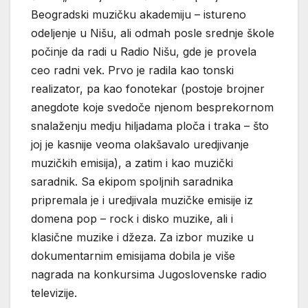
Beogradski muzičku akademiju – istureno
odeljenje u Nišu, ali odmah posle srednje škole
počinje da radi u Radio Nišu, gde je provela
ceo radni vek. Prvo je radila kao tonski
realizator, pa kao fonotekar (postoje brojner
anegdote koje svedoče njenom besprekornom
snalaženju medju hiljadama ploča i traka – što
joj je kasnije veoma olakšavalo uredjivanje
muzičkih emisija), a zatim i kao muzički
saradnik. Sa ekipom spoljnih saradnika
pripremala je i uredjivala muzičke emisije iz
domena pop – rock i disko muzike, ali i
klasične muzike i džeza. Za izbor muzike u
dokumentarnim emisijama dobila je više
nagrada na konkursima Jugoslovenske radio
televizije.