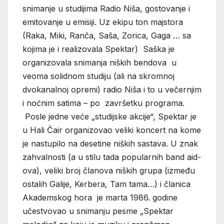
snimanje u studijima Radio Niša, gostovanje i
emitovanje u emisiji. Uz ekipu ton majstora
(Raka, Miki, Ranča, Saša, Zorica, Gaga … sa
kojima je i realizovala Spektar) Saška je
organizovala snimanja niških bendova u
veoma solidnom studiju (ali na skromnoj
dvokanalnoj opremi) radio Niša i to u večernjim
i noćnim satima – po završetku programa.
Posle jedne veće „studijske akcije“, Spektar je
u Hali Čair organizovao veliki koncert na kome
je nastupilo na desetine niških sastava. U znak
zahvalnosti (a u stilu tada popularnih band aid-
ova), veliki broj članova niških grupa (između
ostalih Galije, Kerbera, Tam tama…) i članica
Akademskog hora je marta 1986. godine
učestvovao u snimanju pesme „Spektar