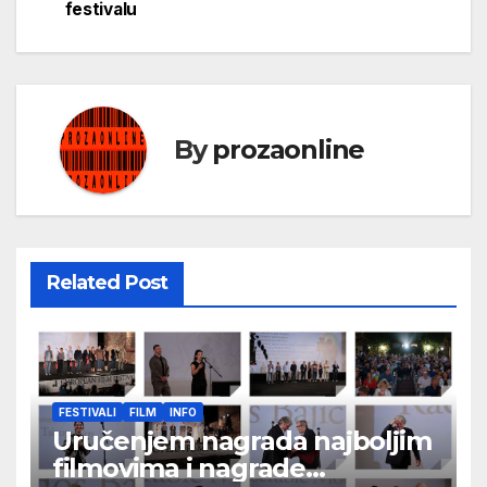
festivalu
By
prozaonline
Related Post
FESTIVALI
FILM
INFO
Uručenjem nagrada najboljim
filmovima i nagrade