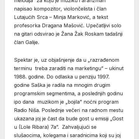
melodija” za koju je muziku i aranžman
napisao kompozitor, violončelista i član
Lutajućih Srca – Minja Marković, a tekst
profesorka Dragana Mašović. Upečatljivi solo
na gitari odsvirao je Žana Žak Roskam tadašnji
član Galije.
Spektar je, uz objašnjenje da u „razrađenom
terminu treba zaraditi na marketingu” – ukinut
1988. godine. Do odlaska u penziju 1997.
godine Saška je radila na mnogim drugim
programskim segmentima, a poslednjih godinu
ipo dana muzikom je „bojila” noćni program
Radio Niša. Poslednje večeri na radnom mestu
ukazana joj je čast da bude gost u emisiji „Gost
u (Lole Ribara) 7a”. Zahvaljujući se
slušaocima, kolegama i saradnicima koji su joj