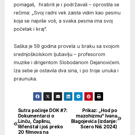
pomagali, hrabrili je i podržavali – oprostila se
rečima: „Svoj radni vek zaista vidim kao pesmu
koja se najviše voli, a svaka pesma ima svoj
početak i kraj”.
Saška je 59 godina provela u braku sa svojom
srednjoškolskom ljubavlju – profesorom
muzike i dirigentom Slobodanom Dejanovićem.
Iza sebe je ostavila dva sina, i po troje unuka i
praunuka.
Sutra počinje DOK #7:
Prikaz: „Hod po
Кретање
Dokumentarci o
mazohizmu“ Ivana
Linču, Čaplinu,
Blagojevića (izdanje:
чланка
Rifenštal i još preko
Scero Niš 2024)
20 filmova na