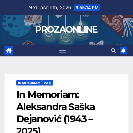
Skip
Чет. авг 6th, 2026
6:55:15 PM
to
content
PROZAONLINE
IN MEMORIAM
INFO
In Memoriam:
Aleksandra Saška
Dejanović (1943 –
2025)