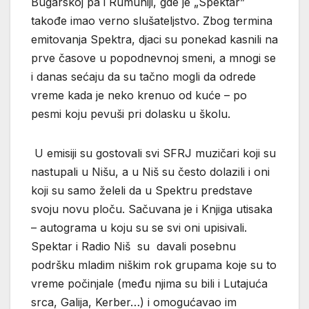
Bugarskoj pa i Rumuniji, gde je „Spektar”
takođe imao verno slušateljstvo. Zbog termina
emitovanja Spektra, djaci su ponekad kasnili na
prve časove u popodnevnoj smeni, a mnogi se
i danas sećaju da su tačno mogli da odrede
vreme kada je neko krenuo od kuće – po
pesmi koju pevuši pri dolasku u školu.
U emisiji su gostovali svi SFRJ muzičari koji su
nastupali u Nišu, a u Niš su često dolazili i oni
koji su samo želeli da u Spektru predstave
svoju novu ploču. Sačuvana je i Knjiga utisaka
– autograma u koju su se svi oni upisivali.
Spektar i Radio Niš su davali posebnu
podršku mladim niškim rok grupama koje su to
vreme počinjale (među njima su bili i Lutajuća
srca, Galija, Kerber…) i omogućavao im