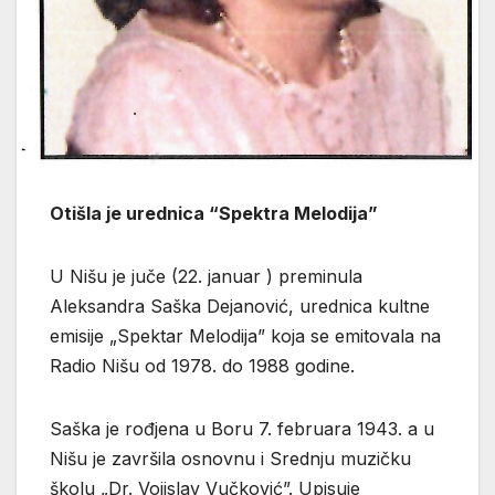
Otišla je urednica “Spektra Melodija”
U Nišu je juče (22. januar ) preminula
Aleksandra Saška Dejanović, urednica kultne
emisije „Spektar Melodija” koja se emitovala na
Radio Nišu od 1978. do 1988 godine.
Saška je rođjena u Boru 7. februara 1943. a u
Nišu je završila osnovnu i Srednju muzičku
školu „Dr. Vojislav Vučković”. Upisuje