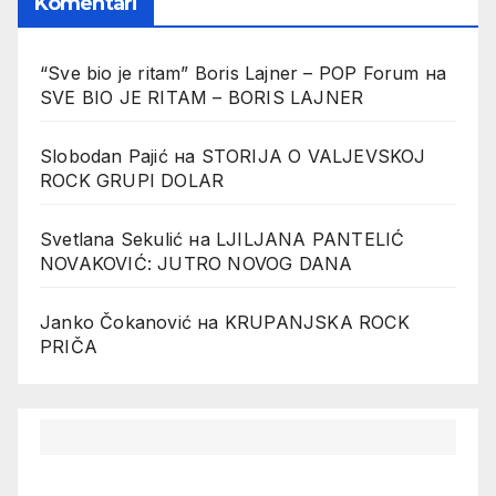
Komentari
“Sve bio je ritam” Boris Lajner – POP Forum
на
SVE BIO JE RITAM – BORIS LAJNER
Slobodan Pajić
на
STORIJA O VALJEVSKOJ
ROCK GRUPI DOLAR
Svetlana Sekulić
на
LJILJANA PANTELIĆ
NOVAKOVIĆ: JUTRO NOVOG DANA
Janko Čokanović
на
KRUPANJSKA ROCK
PRIČA