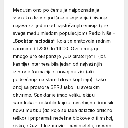
Međutim ono po čemu je najpoznatija je
svakako desetogodišnje uredjivanje i pisanje
najava za jednu od najslušanijih emisija (pre
svega među mladom populacijom) Radio Niša –
„
Spektar melodija”
koja se emitovala radnim
danima od 12:00 do 14:00. Ova emisija je
mnogo pre ekspanzije „CD piraterije” i (još
kasnije) interneta bila jedan od najvažnijih
izvora informacija o novoj muzici (ali i
podsećanja na stare hitove koji traju), kako
onoj sa prostora SFRJ tako i u svetskim
okvirima. Spektar je imao veliku ekipu
saradnika – diskofila koji su nesebično donosili
novu muziku (do koje se tada dolazilo prilično
teško) i pripremali nedeljne blokove o filmskoj,
disko, džez i bluz muzici, hevi metalu, novom