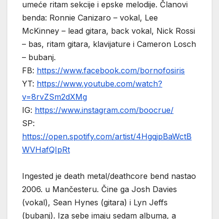
umeće ritam sekcije i epske melodije. Članovi
benda: Ronnie Canizaro – vokal, Lee
McKinney – lead gitara, back vokal, Nick Rossi
– bas, ritam gitara, klavijature i Cameron Losch
– bubanj.
FB:
https://www.facebook.com/bornofosiris
YT:
https://www.youtube.com/watch?
v=8rvZSm2dXMg
IG:
https://www.instagram.com/boocrue/
SP:
https://open.spotify.com/artist/4HgqjpBaWctB
WVHafQIpRt
Ingested je death metal/deathcore bend nastao
2006. u Mančesteru. Čine ga Josh Davies
(vokal), Sean Hynes (gitara) i Lyn Jeffs
(bubanj). Iza sebe imaju sedam albuma, a