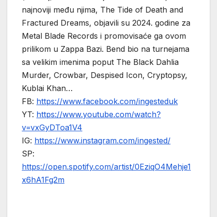
najnoviji među njima, The Tide of Death and
Fractured Dreams, objavili su 2024. godine za
Metal Blade Records i promovisaće ga ovom
prilikom u Zappa Bazi. Bend bio na turnejama
sa velikim imenima poput The Black Dahlia
Murder, Crowbar, Despised Icon, Cryptopsy,
Kublai Khan…
FB:
https://www.facebook.com/ingesteduk
YT:
https://www.youtube.com/watch?
v=vxGyDToa1V4
IG:
https://www.instagram.com/ingested/
SP:
https://open.spotify.com/artist/0EziqO4Mehje1
x6hA1Fg2m