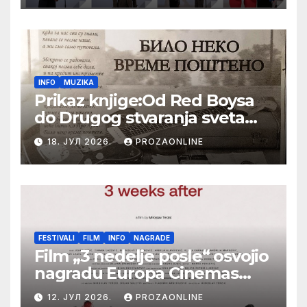
Festival evropskog filma Palić
INFO
MUZIKA
Prikaz knjige:Od Red Boysa
do Drugog stvaranja sveta
(bilo neko vreme pošteno)
18. ЈУЛ 2026.
PROZAONLINE
(autor- Zlatomira Sremca,
Botoš 2022. godine,
samizdat)
FESTIVALI
FILM
INFO
NAGRADE
Film „3 nedelje posle“ osvojio
nagradu Europa Cinemas
Label na Filmskom festivalu
12. ЈУЛ 2026.
PROZAONLINE