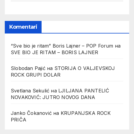
Komentari
“Sve bio je ritam” Boris Lajner – POP Forum
на
SVE BIO JE RITAM – BORIS LAJNER
Slobodan Pajić
на
STORIJA O VALJEVSKOJ
ROCK GRUPI DOLAR
Svetlana Sekulić
на
LJILJANA PANTELIĆ
NOVAKOVIĆ: JUTRO NOVOG DANA
Janko Čokanović
на
KRUPANJSKA ROCK
PRIČA