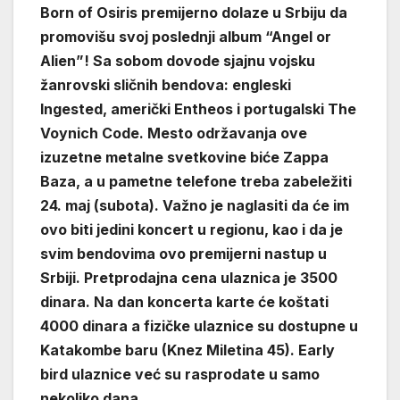
Born of Osiris premijerno dolaze u Srbiju da
promovišu svoj poslednji album “Angel or
Alien”! Sa sobom dovode sjajnu vojsku
žanrovski sličnih bendova: engleski
Ingested, američki Entheos i portugalski The
Voynich Code. Mesto održavanja ove
izuzetne metalne svetkovine biće Zappa
Baza, a u pametne telefone treba zabeležiti
24. maj (subota). Važno je naglasiti da će im
ovo biti jedini koncert u regionu, kao i da je
svim bendovima ovo premijerni nastup u
Srbiji. Pretprodajna cena ulaznica je 3500
dinara. Na dan koncerta karte će koštati
4000 dinara a fizičke ulaznice su dostupne u
Katakombe baru (Knez Miletina 45). Early
bird ulaznice već su rasprodate u samo
nekoliko dana.