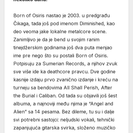
Born of Osiris nastao je 2003. u predgrađu
Čikaga, tada još pod imenom Diminished, kao
deo veoma jake lokalne metalcore scene.
Zanimljivo je da je bend u svojim ranim
tinejdžerskim godinama još dva puta menjao
ime pre nego što su postali Born of Osiris.
Potpisuju za Sumerian Records, a njihov zvuk
sve više ide ka deathcore pravcu. Dve godine
kasnije izdaju prvo zvanično izdanje i kreću na
turneju sa bendovima All Shall Perish, After
the Burial i Caliban. Od tada su objavili još šest
albuma, a najnoviji među njima je “Angel and
Alien” sa 14 pesama. Bez dileme, tu su i dalje
svi potrebni sastojci: neljudski vokali, tehnički
zapanjujuća gitarska svirka, složeno muzičko