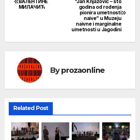
ВАЛЕНТИНЕ
“Jan Knjazovic – sto
МИЛАЧИЋ
godina od rođenja
чланка
pionira umetnosti
naive” u Muzeju
naivne i marginalne
umetnosti u Jagodini
By
prozaonline
Related Post