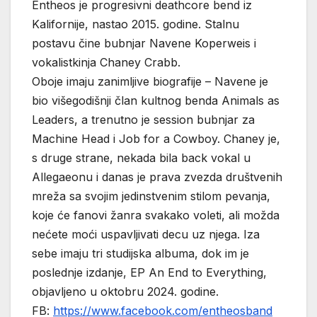
Entheos je progresivni deathcore bend iz
Kalifornije, nastao 2015. godine. Stalnu
postavu čine bubnjar Navene Koperweis i
vokalistkinja Chaney Crabb.
Oboje imaju zanimljive biografije – Navene je
bio višegodišnji član kultnog benda Animals as
Leaders, a trenutno je session bubnjar za
Machine Head i Job for a Cowboy. Chaney je,
s druge strane, nekada bila back vokal u
Allegaeonu i danas je prava zvezda društvenih
mreža sa svojim jedinstvenim stilom pevanja,
koje će fanovi žanra svakako voleti, ali možda
nećete moći uspavljivati decu uz njega. Iza
sebe imaju tri studijska albuma, dok im je
poslednje izdanje, EP An End to Everything,
objavljeno u oktobru 2024. godine.
FB:
https://www.facebook.com/entheosband