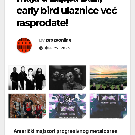
early bird ulaznice već
rasprodate!
By
prozaonline
ФЕБ 22, 2025
Američki majstori progresivnog metalcorea