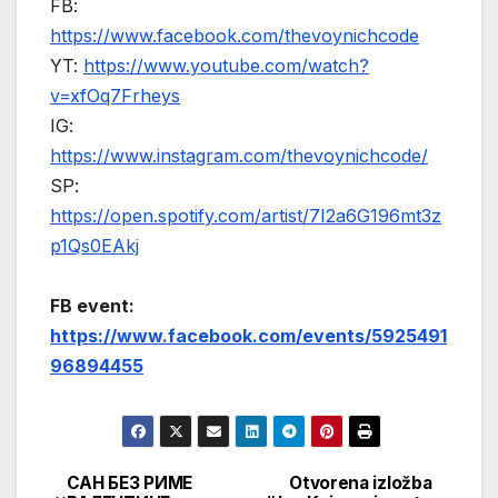
FB:
https://www.facebook.com/thevoynichcode
YT:
https://www.youtube.com/watch?
v=xfOq7Frheys
IG:
https://www.instagram.com/thevoynichcode/
SP:
https://open.spotify.com/artist/7I2a6G196mt3z
p1Qs0EAkj
FB event:
https://www.facebook.com/events/5925491
96894455
САН БЕЗ РИМЕ
Otvorena izložba
Кретање