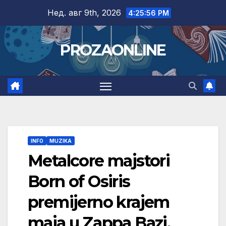
Skip
Нед. авг 9th, 2026
4:25:57 PM
to
content
PROZAONLINE
INFO
MUZIKA
Metalcore majstori
Born of Osiris
premijerno krajem
maja u Zappa Bazi,