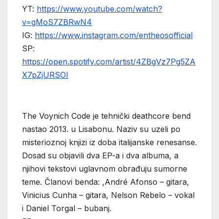
YT:
https://www.youtube.com/watch?
v=gMoS7ZBRwN4
IG:
https://www.instagram.com/entheosofficial
SP:
https://open.spotify.com/artist/4ZBgVz7Pg5ZA
X7pZjURSOI
The Voynich Code je tehnički deathcore bend
nastao 2013. u Lisabonu. Naziv su uzeli po
misterioznoj knjizi iz doba italijanske renesanse.
Dosad su objavili dva EP-a i dva albuma, a
njihovi tekstovi uglavnom obrađuju sumorne
teme. Članovi benda: ,André Afonso – gitara,
Vinicius Cunha – gitara, Nelson Rebelo – vokal
i Daniel Torgal – bubanj.