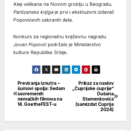
Aleji velikana na Novom groblju u Beogradu.
Partizanska knjiga
je prvi i ekskluzivni izdavač
Popovićevih sabranih dela.
Konkurs za regionalnu književnu nagradu
Jovan Popović
podržalo je Ministarstvo
kulture Republike Srbije.
Previranja iznutra –
Prikaz za naslov
Кретање
šumovi spolja: Sedam
„Ćuprijske ćuprije“
savremenih
Dušana
чланка
nemačkih filmova na
Stamenkovića
14. GoetheFEST-u
(samizdat Ćuprija
2024)