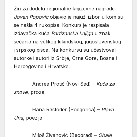
Žiri za dodelu regionalne književne nagrade
Jovan Popović
objavio je najuži izbor u kom su
se našla 4 rukopisa. Konkurs je raspisala
izdavačka kuća
Partizanska knjiga
u znak
sećanja na velikog kikindskog, jugoslovenskog
i srpskog pisca
.
Na konkursu su učestvovali
autorke i autori iz Srbije, Crne Gore, Bosne i
Hercegovine i Hrvatske.
Andrea Protić (Novi Sad) –
Kuća za
snove
, proza
Hana Rastoder (Podgorica) –
Plava
Una
, poezija
Miloš Živanović (Beograd) –
Obale