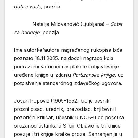
dobre vode
, poezija
Natalija Milovanović (Ljubljana) –
Soba
za buđenje
, poezija
Ime autorke/autora nagrađenog rukopisa biće
poznato 18.11.2025. na dodeli nagrade koja
podrazumeva uručenje plakete i objavljivanje
uređene knjige u izdanju
Partizanske knjige,
uz
potpisivanje standardnog izdavačkog ugovora.
Jovan Popović (1905–1952) bio je pesnik,
prozni pisac, urednik, prevodilac, književni i
pozorišni kritičar, učesnik u NOB-u od početka
oružanog ustanka u Srbiji. Objavio je tri knjige
poezije i tri knjige kratke proze. Sahranjen je u