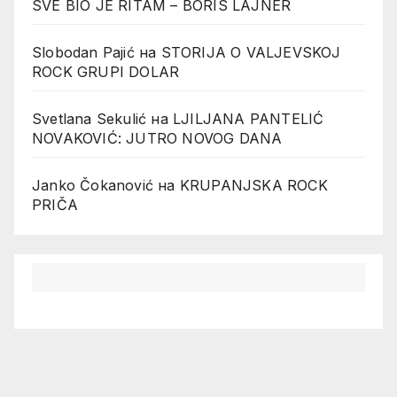
SVE BIO JE RITAM – BORIS LAJNER
Slobodan Pajić
на
STORIJA O VALJEVSKOJ
ROCK GRUPI DOLAR
Svetlana Sekulić
на
LJILJANA PANTELIĆ
NOVAKOVIĆ: JUTRO NOVOG DANA
Janko Čokanović
на
KRUPANJSKA ROCK
PRIČA