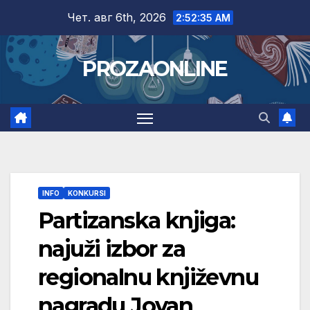
Skip
Чет. авг 6th, 2026
2:52:35 AM
to
content
PROZAONLINE
INFO
KONKURSI
Partizanska knjiga:
najuži izbor za
regionalnu književnu
nagradu Jovan