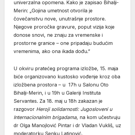
univerzalna opomena. Kako je zapisao Bihalji-
Merin: „Gojina umetnost otvorila je
čovečanstvu nove, unutrašnje prostore.
Njegove proročke gravure, poput vizija koje
donose snovi, ne znaju za vremenske i
prostorne granice – one pripadaju budućim
vremenima, ako ona ikada dođu.”
U okviru pratećeg programa izložbe, 15. maja
biće organizovano kustosko vođenje kroz oba
izložbena prostora – u 17h u Salonu Oto
Bihalji-Merin, i u 19h u Galeriji Instituta
Servantes. Za 18. maj u 18h zakazan je
razgovor
Heroji solidarnosti: Jugosloveni u
Internacionalnim brigadama
, na kom učestvuju
dr Olga Manojlović Pintar i dr Vladan Vukliš, uz
moderatorku Senku Latinović.