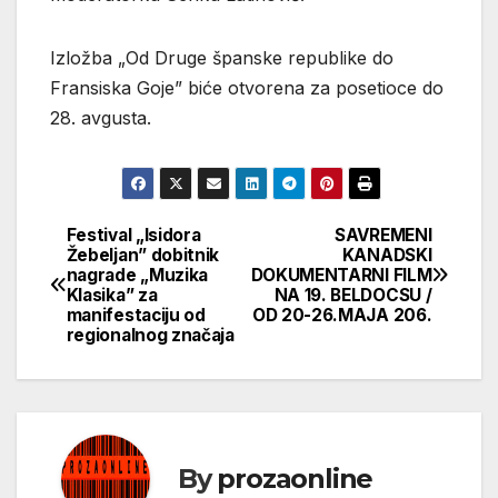
Izložba „Od Druge španske republike do
Fransiska Goje” biće otvorena za posetioce do
28. avgusta.
Festival „Isidora
SAVREMENI
Кретање
Žebeljan” dobitnik
KANADSKI
nagrade „Muzika
DOKUMENTARNI FILM
чланка
Klasika” za
NA 19. BELDOCSU /
manifestaciju od
OD 20-26.MAJA 206.
regionalnog značaja
By
prozaonline