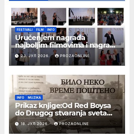
FESTIVALI
FILM
INFO
Uručenjem nagrada
najboljim filmovima i nagrade
„Aleksandar Lifka“ Radošu
23. ЈУЛ 2026.
PROZAONLINE
Bajiću svečano zatvoren 33.
Festival evropskog filma Palić
INFO
MUZIKA
Prikaz knjige:Od Red Boysa
do Drugog stvaranja sveta
(bilo neko vreme pošteno)
18. ЈУЛ 2026.
PROZAONLINE
(autor- Zlatomira Sremca,