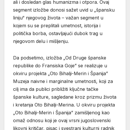
ali i dosledan glas humanizma i otpora. Ovaj
segment izložbe donosi sažet uvid u „špansku
liniju“ njegovog života – važan segment u
kojem su se preplitali umetnost, istorija i
politička borba, ostavljajući dubok trag u
njegovom delu i mišljenju.
Da podsetimo, izložba „Od Druge španske
republike do Fransiska Goje” se realizuje u
okviru projekta „Oto Bihalji-Merin i Španija”
Muzeja naivne i marginalne umetnosti, koji za
cilj ima da publici približiti ključne tačke
španske kulture, sagledane kroz prizmu života
i kretanja Oto Bihalji-Merina. U okviru projekta
„Oto Bihalji-Merin i Španija” zamišljenog kao
omaž odnosu koji je ovaj vrsni jugoslovenski
likovni kritičar, pisac i svestrani kulturni radnik