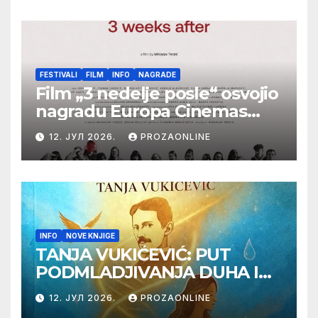
Botoš 2022. godine,
samizdat)
FESTIVALI
FILM
INFO
NAGRADE
Film „3 nedelje posle“ osvojio
nagradu Europa Cinemas
Label na Filmskom festivalu
12. ЈУЛ 2026.
PROZAONLINE
u Karlovim Varima
INFO
NOVE KNJIGE
TANJA VUKIĆEVIĆ: PUT
PODMLADJIVANJA DUHA I
TELA SA TESLOM
12. ЈУЛ 2026.
PROZAONLINE