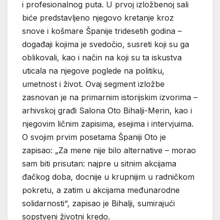
i profesionalnog puta. U prvoj izložbenoj sali
biće predstavljeno njegovo kretanje kroz
snove i košmare Španije tridesetih godina –
događaji kojima je svedočio, susreti koji su ga
oblikovali, kao i način na koji su ta iskustva
uticala na njegove poglede na politiku,
umetnost i život. Ovaj segment izložbe
zasnovan je na primarnim istorijskim izvorima –
arhivskoj građi Salona Oto Bihalji-Merin, kao i
njegovim ličnim zapisima, esejima i intervjuima.
O svojim prvim posetama Španiji Oto je
zapisao: „Za mene nije bilo alternative – morao
sam biti prisutan: najpre u sitnim akcijama
đačkog doba, docnije u krupnijim u radničkom
pokretu, a zatim u akcijama međunarodne
solidarnosti“, zapisao je Bihalji, sumirajući
sopstveni životni kredo.