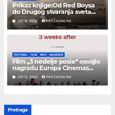
Prikaz knjige:Od Red Boysa
do Drugog stvaranja sveta
(bilo neko vreme pošteno)
ЈУЛ 18, 2026
PROZAONLINE
(autor- Zlatomira Sremca,
Botoš 2022. godine, samizdat)
FESTIVALI
FILM
INFO
NAGRADE
Film „3 nedelje posle“ osvojio
nagradu Europa Cinemas
Label na Filmskom festivalu u
ЈУЛ 12, 2026
PROZAONLINE
Karlovim Varima
Pretraga