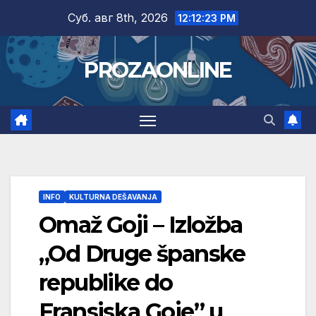
Skip
Суб. авг 8th, 2026
12:12:24 PM
to
content
PROZAONLINE
INFO
KULTURNA DEŠAVANJA
Omaž Goji – Izložba
„Od Druge španske
republike do
Fransiska Goje” u