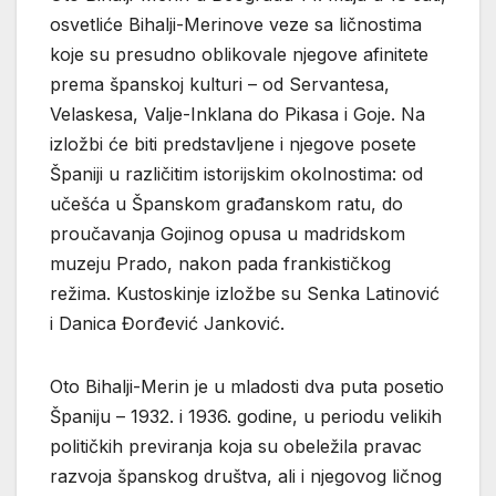
osvetliće Bihalji-Merinove veze sa ličnostima
koje su presudno oblikovale njegove afinitete
prema španskoj kulturi – od Servantesa,
Velaskesa, Valje-Inklana do Pikasa i Goje. Na
izložbi će biti predstavljene i njegove posete
Španiji u različitim istorijskim okolnostima: od
učešća u Španskom građanskom ratu, do
proučavanja Gojinog opusa u madridskom
muzeju Prado, nakon pada frankističkog
režima. Kustoskinje izložbe su Senka Latinović
i Danica Đorđević Janković.
Oto Bihalji-Merin je u mladosti dva puta posetio
Španiju – 1932. i 1936. godine, u periodu velikih
političkih previranja koja su obeležila pravac
razvoja španskog društva, ali i njegovog ličnog