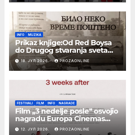
Festival evropskog filma Palić
INFO
MUZIKA
Prikaz knjige:Od Red Boysa
do Drugog stvaranja sveta
(bilo neko vreme pošteno)
18. ЈУЛ 2026.
PROZAONLINE
(autor- Zlatomira Sremca,
Botoš 2022. godine,
samizdat)
FESTIVALI
FILM
INFO
NAGRADE
Film „3 nedelje posle“ osvojio
nagradu Europa Cinemas
Label na Filmskom festivalu
12. ЈУЛ 2026.
PROZAONLINE
u Karlovim Varima