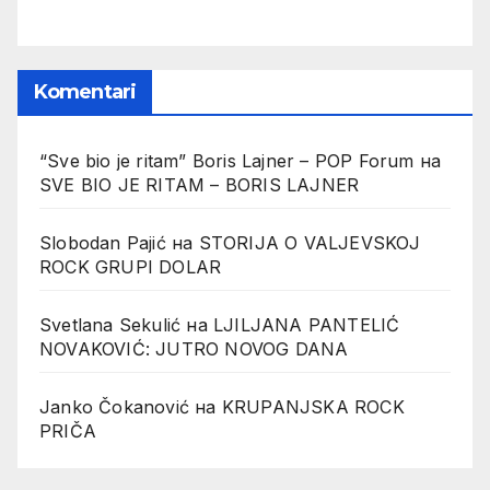
Komentari
“Sve bio je ritam” Boris Lajner – POP Forum
на
SVE BIO JE RITAM – BORIS LAJNER
Slobodan Pajić
на
STORIJA O VALJEVSKOJ
ROCK GRUPI DOLAR
Svetlana Sekulić
на
LJILJANA PANTELIĆ
NOVAKOVIĆ: JUTRO NOVOG DANA
Janko Čokanović
на
KRUPANJSKA ROCK
PRIČA