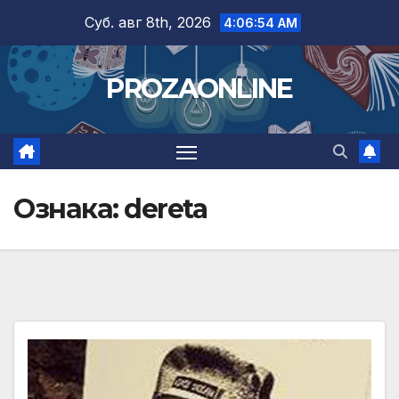
Skip
Суб. авг 8th, 2026
4:06:55 AM
to
content
PROZAONLINE
Ознака:
dereta