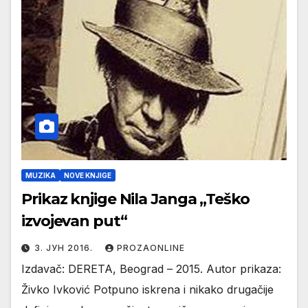
MUZIKA
NOVE KNJIGE
Prikaz knjige Nila Janga „Teško
izvojevan put“
3. ЈУН 2016.
PROZAONLINE
Izdavač: DERETA, Beograd – 2015. Autor prikaza:
Živko Ivković Potpuno iskrena i nikako drugačije