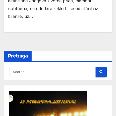
definisana Jangova životna priča, memoari
uobličena, ne odudara reklo bi se od sličnih iz
branše, uz…
Pretraga