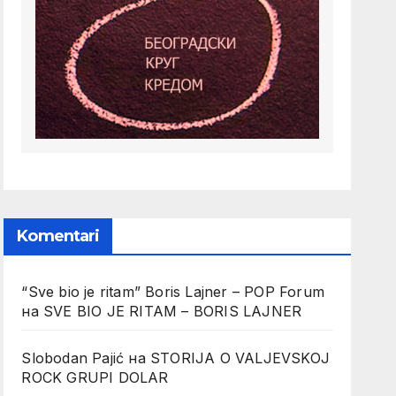
Komentari
“Sve bio je ritam” Boris Lajner – POP Forum
на
SVE BIO JE RITAM – BORIS LAJNER
Slobodan Pajić
на
STORIJA O VALJEVSKOJ
ROCK GRUPI DOLAR