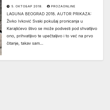
5. ОКТОБАР 2018.
PROZAONLINE
LAGUNA BEOGRAD 2018. AUTOR PRIKAZA:
Živko Ivković Svaki pokušaj pronicanja u
Karajlićevo štivo se može podvesti pod shvatljivo
ono, prihvatljivo te upečtaljivo i to već na prvo
čitanje, takav sam…