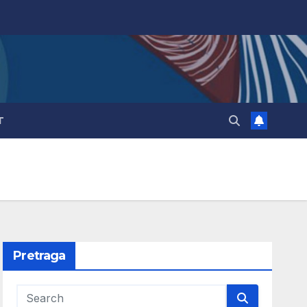
T
Pretraga