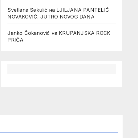
Svetlana Sekulić
на
LJILJANA PANTELIĆ
NOVAKOVIĆ: JUTRO NOVOG DANA
Janko Čokanović
на
KRUPANJSKA ROCK
PRIČA