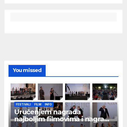
You missed
FESTIVALI
FILM
INFO
Uručenjem nagrada
najboljim filmovima i nagrade
„Aleksandar Lifka“ Radošu