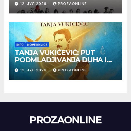
Label na Filmskom festivalu
12. ЈУЛ 2026.
PROZAONLINE
u Karlovim Varima
INFO
NOVE KNJIGE
TANJA VUKIĆEVIĆ: PUT
PODMLADJIVANJA DUHA I
TELA SA TESLOM
12. ЈУЛ 2026.
PROZAONLINE
PROZAONLINE