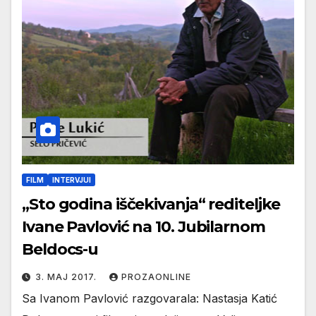
FILM
INTERVJUI
„Sto godina iščekivanja“ rediteljke
Ivane Pavlović na 10. Jubilarnom
Beldocs-u
3. МАЈ 2017.
PROZAONLINE
Sa Ivanom Pavlović razgovarala: Nastasja Katić