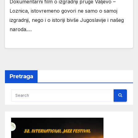
Dokumentarni film o izgradnji pruge Valjevo –
Loznica, istovremeno govori ne samo o samoj
izgradnji, nego i o istoriji bivše Jugoslavije i našeg
naroda.…
Pretraga