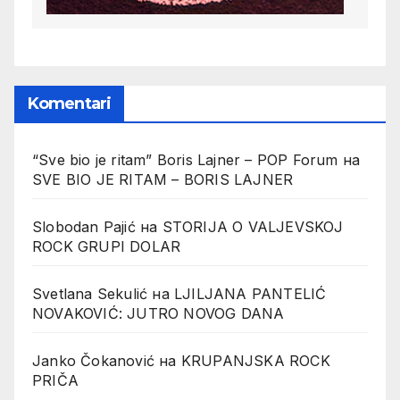
Komentari
“Sve bio je ritam” Boris Lajner – POP Forum
на
SVE BIO JE RITAM – BORIS LAJNER
Slobodan Pajić
на
STORIJA O VALJEVSKOJ
ROCK GRUPI DOLAR
Svetlana Sekulić
на
LJILJANA PANTELIĆ
NOVAKOVIĆ: JUTRO NOVOG DANA
Janko Čokanović
на
KRUPANJSKA ROCK
PRIČA