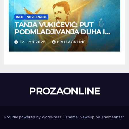
INFO
NOVE KNJIGE
TANJA VUKIĆEVIĆ: PUT
PODMLADJIVANJA DUHA I
TELA SA TESLOM
12. ЈУЛ 2026.
PROZAONLINE
PROZAONLINE
Proudly powered by WordPress
|
Theme:
Newsup
by
Themeansar
.