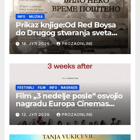
INFO
MUZIKA
Prikaz knjige:Od Red Boysa
do Drugog stvaranja sveta
(bilo neko vreme pošteno)
18. ЈУЛ 2026.
PROZAONLINE
(autor- Zlatomira Sremca,
Botoš 2022. godine,
samizdat)
FESTIVALI
FILM
INFO
NAGRADE
Film „3 nedelje posle“ osvojio
nagradu Europa Cinemas
Label na Filmskom festivalu
12. ЈУЛ 2026.
PROZAONLINE
u Karlovim Varima