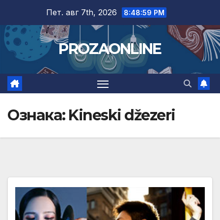
Skip
Пет. авг 7th, 2026
8:49:00 PM
to
content
PROZAONLINE
Ознака:
Kineski džezeri