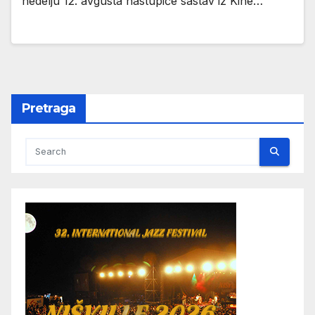
nedelju 12. avgusta nastupiće sastav iz Kine…
Pretraga