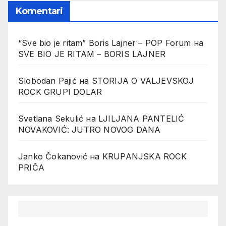
Komentari
“Sve bio je ritam” Boris Lajner – POP Forum
на
SVE BIO JE RITAM – BORIS LAJNER
Slobodan Pajić
на
STORIJA O VALJEVSKOJ
ROCK GRUPI DOLAR
Svetlana Sekulić
на
LJILJANA PANTELIĆ
NOVAKOVIĆ: JUTRO NOVOG DANA
Janko Čokanović
на
KRUPANJSKA ROCK
PRIČA