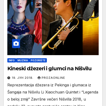
INFO
MUZIKA
POZORIŠTE
Kineski džezeri i glumci na Nišvilu
19. ЈУН 2018.
PROZAONLINE
Reprezentacija džezera iz Pekinga i glumaca iz
Šangaja na Nišvilu Li Xiaochuan Quintet i “Legenda
o beloj zmiji” Završne večeri Nišvilla 2018, u