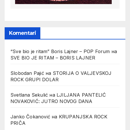
Komentari
“Sve bio je ritam” Boris Lajner – POP Forum
на
SVE BIO JE RITAM – BORIS LAJNER
Slobodan Pajić
на
STORIJA O VALJEVSKOJ
ROCK GRUPI DOLAR
Svetlana Sekulić
на
LJILJANA PANTELIĆ
NOVAKOVIĆ: JUTRO NOVOG DANA
Janko Čokanović
на
KRUPANJSKA ROCK
PRIČA