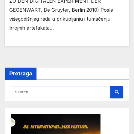
ZU DEN DIGITALEN EXPERIMENT DER
GEGENWART, De Gruyter, Berlin 2010) Posle
višegodišnjeg rada u prikupljanju i tumačenju
brojnih artefakata…
Pretraga