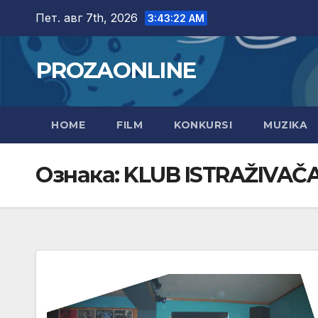
Skip
Пет. авг 7th, 2026
3:43:23 AM
to
content
PROZAONLINE
HOME
FILM
KONKURSI
MUZIKA
Ознака:
KLUB ISTRAŽIVAČ