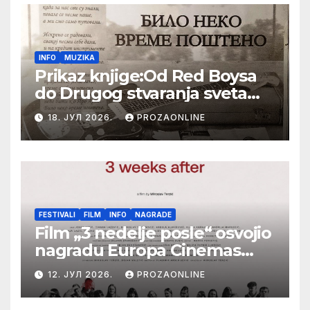
INFO
MUZIKA
Prikaz knjige:Od Red Boysa
do Drugog stvaranja sveta
(bilo neko vreme pošteno)
18. ЈУЛ 2026.
PROZAONLINE
(autor- Zlatomira Sremca,
Botoš 2022. godine,
samizdat)
FESTIVALI
FILM
INFO
NAGRADE
Film „3 nedelje posle“ osvojio
nagradu Europa Cinemas
Label na Filmskom festivalu
12. ЈУЛ 2026.
PROZAONLINE
u Karlovim Varima