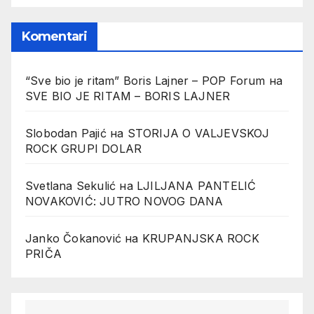
Komentari
“Sve bio je ritam” Boris Lajner – POP Forum
на
SVE BIO JE RITAM – BORIS LAJNER
Slobodan Pajić
на
STORIJA O VALJEVSKOJ
ROCK GRUPI DOLAR
Svetlana Sekulić
на
LJILJANA PANTELIĆ
NOVAKOVIĆ: JUTRO NOVOG DANA
Janko Čokanović
на
KRUPANJSKA ROCK
PRIČA