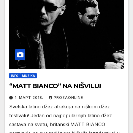
INFO
MUZIKA
“MATT BIANCO” NA NIŠVILU!
1. МАРТ 2018.
PROZAONLINE
Svetska latino džez atrakcija na niškom džez
festivalu! Jedan od najpopularnijih latino džez
sastava na svetu, britanski MATT BIANCO