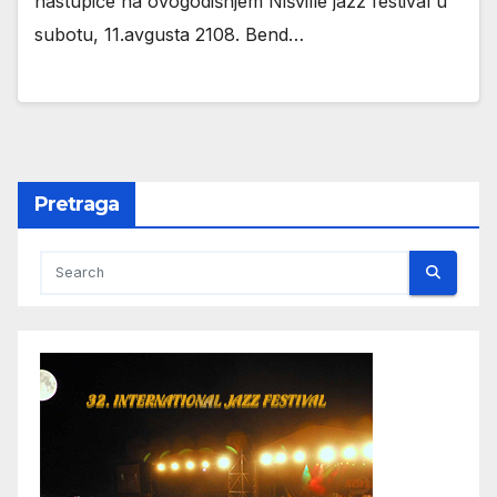
nastupiće na ovogodišnjem Nišville jazz festival u
subotu, 11.avgusta 2108. Bend…
Pretraga