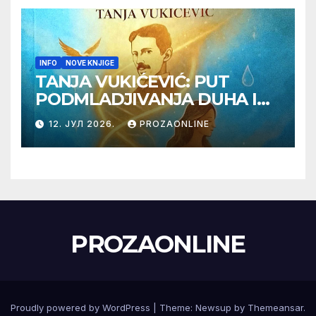
INFO
NOVE KNJIGE
TANJA VUKIĆEVIĆ: PUT
PODMLADJIVANJA DUHA I
TELA SA TESLOM
12. ЈУЛ 2026.
PROZAONLINE
PROZAONLINE
Proudly powered by WordPress
|
Theme:
Newsup
by
Themeansar
.