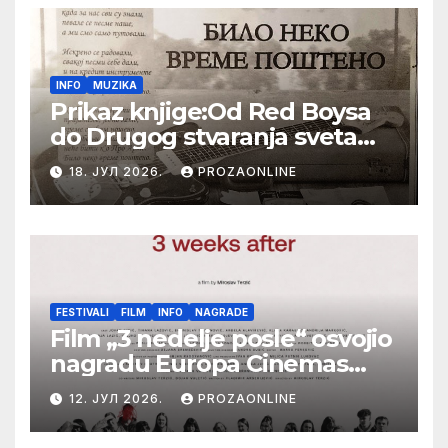
INFO
MUZIKA
Prikaz knjige:Od Red Boysa
do Drugog stvaranja sveta
(bilo neko vreme pošteno)
18. ЈУЛ 2026.
PROZAONLINE
(autor- Zlatomira Sremca,
Botoš 2022. godine,
samizdat)
FESTIVALI
FILM
INFO
NAGRADE
Film „3 nedelje posle“ osvojio
nagradu Europa Cinemas
Label na Filmskom festivalu
12. ЈУЛ 2026.
PROZAONLINE
u Karlovim Varima