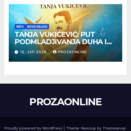
INFO
NOVE KNJIGE
TANJA VUKIĆEVIĆ: PUT
PODMLADJIVANJA DUHA I
TELA SA TESLOM
12. ЈУЛ 2026.
PROZAONLINE
PROZAONLINE
Proudly powered by WordPress
|
Theme:
Newsup
by
Themeansar
.