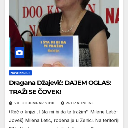
NOVE KNJIGE
Dragana Džajević: DAJEM OGLAS:
TRAŽI SE ČOVEK!
28. НОВЕМБАР 2010.
PROZAONLINE
(Reč o knjizi „I šta mi bi da te tražim“, Milene Letić-
Joveš) Milena Letić, rođena je u Zenici. Na teritoriji