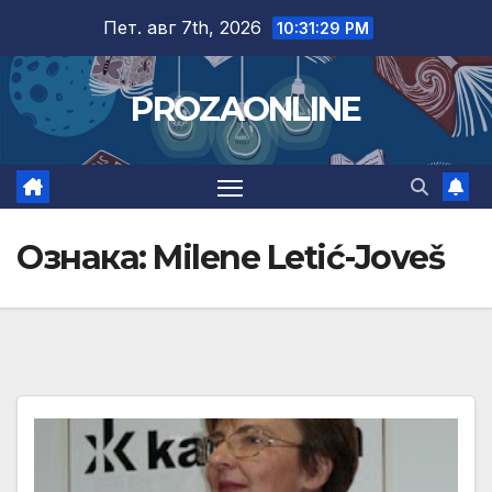
Skip
Пет. авг 7th, 2026
10:31:30 PM
to
content
PROZAONLINE
Ознака:
Milene Letić-Joveš