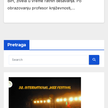
BiH, živela u vreme ratnih dešavanja. Po
obrazovanju profesor književnosti,…
Pretraga