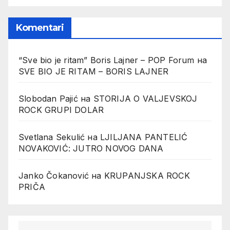
Komentari
“Sve bio je ritam” Boris Lajner – POP Forum
на
SVE BIO JE RITAM – BORIS LAJNER
Slobodan Pajić
на
STORIJA O VALJEVSKOJ
ROCK GRUPI DOLAR
Svetlana Sekulić
на
LJILJANA PANTELIĆ
NOVAKOVIĆ: JUTRO NOVOG DANA
Janko Čokanović
на
KRUPANJSKA ROCK
PRIČA