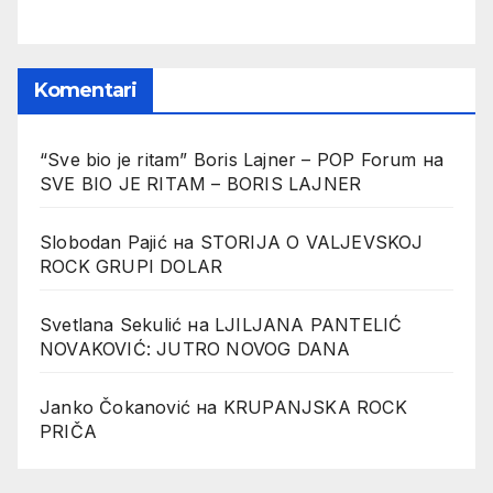
Komentari
“Sve bio je ritam” Boris Lajner – POP Forum
на
SVE BIO JE RITAM – BORIS LAJNER
Slobodan Pajić
на
STORIJA O VALJEVSKOJ
ROCK GRUPI DOLAR
Svetlana Sekulić
на
LJILJANA PANTELIĆ
NOVAKOVIĆ: JUTRO NOVOG DANA
Janko Čokanović
на
KRUPANJSKA ROCK
PRIČA