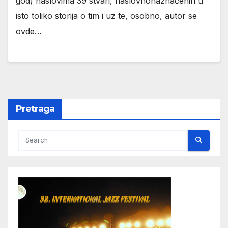
god) naslovima 39 stvari, naslovnonaznačenih u
isto toliko storija o tim i uz te, osobno, autor se
ovde…
Pretraga