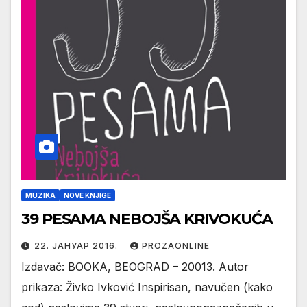
MUZIKA
NOVE KNJIGE
39 PESAMA NEBOJŠA KRIVOKUĆA
22. ЈАНУАР 2016.
PROZAONLINE
Izdavač: BOOKA, BEOGRAD – 20013. Autor
prikaza: Živko Ivković Inspirisan, navučen (kako