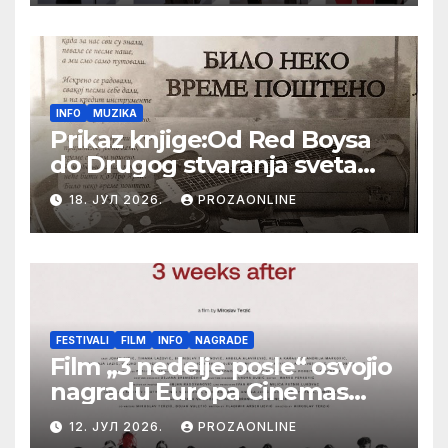
Festival evropskog filma Palić
INFO
MUZIKA
Prikaz knjige:Od Red Boysa
do Drugog stvaranja sveta
(bilo neko vreme pošteno)
18. ЈУЛ 2026.
PROZAONLINE
(autor- Zlatomira Sremca,
Botoš 2022. godine,
samizdat)
FESTIVALI
FILM
INFO
NAGRADE
Film „3 nedelje posle“ osvojio
nagradu Europa Cinemas
Label na Filmskom festivalu
12. ЈУЛ 2026.
PROZAONLINE
u Karlovim Varima