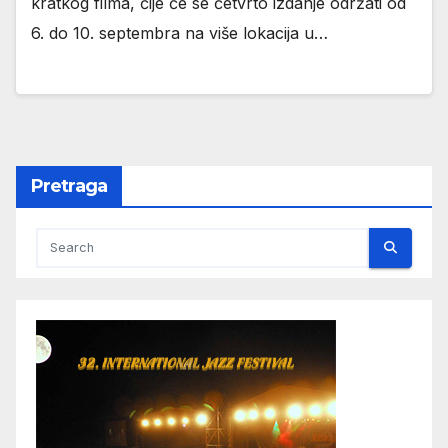
kratkog filma, čije će se četvrto izdanje održati od
6. do 10. septembra na više lokacija u…
Pretraga