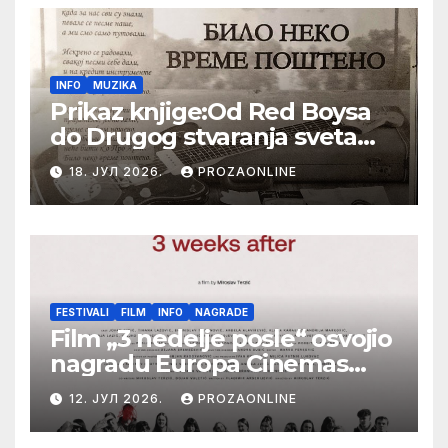
INFO
MUZIKA
Prikaz knjige:Od Red Boysa
do Drugog stvaranja sveta
(bilo neko vreme pošteno)
18. ЈУЛ 2026.
PROZAONLINE
(autor- Zlatomira Sremca,
Botoš 2022. godine,
samizdat)
FESTIVALI
FILM
INFO
NAGRADE
Film „3 nedelje posle“ osvojio
nagradu Europa Cinemas
Label na Filmskom festivalu
12. ЈУЛ 2026.
PROZAONLINE
u Karlovim Varima