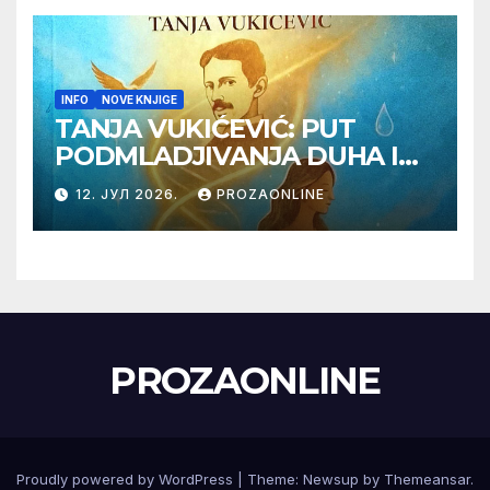
INFO
NOVE KNJIGE
TANJA VUKIĆEVIĆ: PUT
PODMLADJIVANJA DUHA I
TELA SA TESLOM
12. ЈУЛ 2026.
PROZAONLINE
PROZAONLINE
Proudly powered by WordPress
|
Theme:
Newsup
by
Themeansar
.