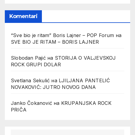
Komentari
“Sve bio je ritam” Boris Lajner – POP Forum
на
SVE BIO JE RITAM – BORIS LAJNER
Slobodan Pajić
на
STORIJA O VALJEVSKOJ
ROCK GRUPI DOLAR
Svetlana Sekulić
на
LJILJANA PANTELIĆ
NOVAKOVIĆ: JUTRO NOVOG DANA
Janko Čokanović
на
KRUPANJSKA ROCK
PRIČA