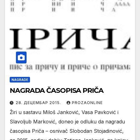
NAGRADE
NAGRADA ČASOPISA PRIČA
28. ДЕЦЕМБАР 2015.
PROZAONLINE
Žiri u sastavu Miloš Janković, Vasa Pavković i
Slavoljub Marković, doneo je odluku da nagradu
časopisa Priča – osnivač Slobodan Stojadinović,