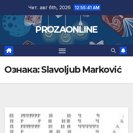
Skip
Чет. авг 6th, 2026
12:55:42 AM
to
content
PROZAONLINE
Ознака:
Slavoljub Marković