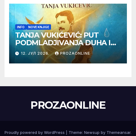
INFO
NOVE KNJIGE
TANJA VUKIĆEVIĆ: PUT
PODMLADJIVANJA DUHA I
TELA SA TESLOM
12. ЈУЛ 2026.
PROZAONLINE
PROZAONLINE
Proudly powered by WordPress
|
Theme:
Newsup
by
Themeansar
.