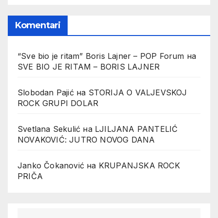
Komentari
“Sve bio je ritam” Boris Lajner – POP Forum
на
SVE BIO JE RITAM – BORIS LAJNER
Slobodan Pajić
на
STORIJA O VALJEVSKOJ
ROCK GRUPI DOLAR
Svetlana Sekulić
на
LJILJANA PANTELIĆ
NOVAKOVIĆ: JUTRO NOVOG DANA
Janko Čokanović
на
KRUPANJSKA ROCK
PRIČA