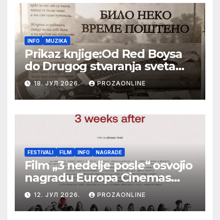
INFO
MUZIKA
Prikaz knjige:Od Red Boysa
do Drugog stvaranja sveta
(bilo neko vreme pošteno)
18. ЈУЛ 2026.
PROZAONLINE
(autor- Zlatomira Sremca,
Botoš 2022. godine,
samizdat)
FESTIVALI
FILM
INFO
NAGRADE
Film „3 nedelje posle“ osvojio
nagradu Europa Cinemas
Label na Filmskom festivalu
12. ЈУЛ 2026.
PROZAONLINE
u Karlovim Varima