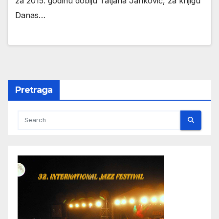
za 2015. godinu dobiju Tatjana Janković, za knjigu
Danas…
Pretraga