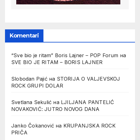
Komentari
“Sve bio je ritam” Boris Lajner – POP Forum
на
SVE BIO JE RITAM – BORIS LAJNER
Slobodan Pajić
на
STORIJA O VALJEVSKOJ
ROCK GRUPI DOLAR
Svetlana Sekulić
на
LJILJANA PANTELIĆ
NOVAKOVIĆ: JUTRO NOVOG DANA
Janko Čokanović
на
KRUPANJSKA ROCK
PRIČA