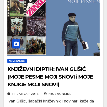
NOVE KNJIGE
KNJIŽEVNI DIPTIH: IVAN GLIŠIĆ
(MOJE PESME MOJI SNOVI i MOJE
KNJIGE MOJI SNOVI)
11. ЈАНУАР 2017.
PROZAONLINE
Ivan Glišić, šabački književnik i novinar, kaže da