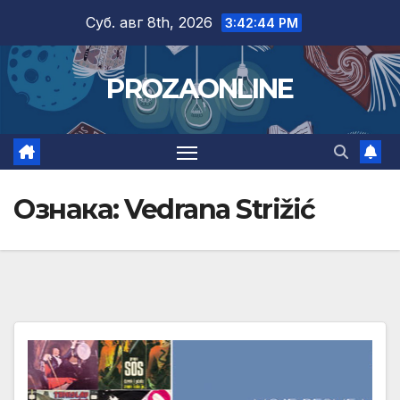
Skip
Суб. авг 8th, 2026
3:42:44 PM
to
content
PROZAONLINE
Ознака:
Vedrana Strižić