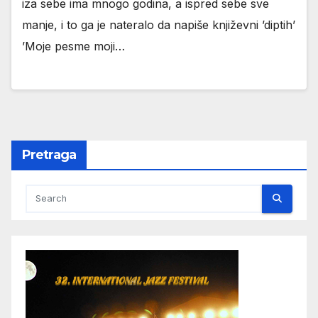
iza sebe ima mnogo godina, a ispred sebe sve
manje, i to ga je nateralo da napiše književni ’diptih’
’Moje pesme moji…
Pretraga