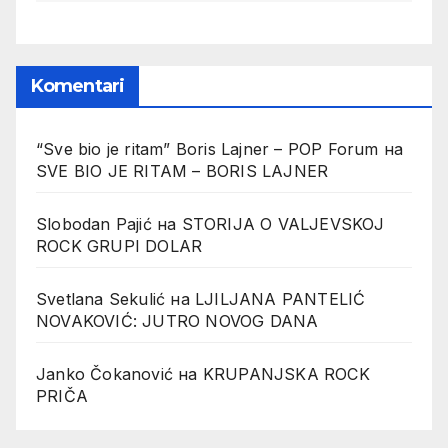
Komentari
“Sve bio je ritam” Boris Lajner – POP Forum
на
SVE BIO JE RITAM – BORIS LAJNER
Slobodan Pajić
на
STORIJA O VALJEVSKOJ
ROCK GRUPI DOLAR
Svetlana Sekulić
на
LJILJANA PANTELIĆ
NOVAKOVIĆ: JUTRO NOVOG DANA
Janko Čokanović
на
KRUPANJSKA ROCK
PRIČA