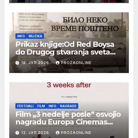
Festival evropskog filma Palić
INFO
MUZIKA
Prikaz knjige:Od Red Boysa
do Drugog stvaranja sveta
(bilo neko vreme pošteno)
18. ЈУЛ 2026.
PROZAONLINE
(autor- Zlatomira Sremca,
Botoš 2022. godine,
samizdat)
FESTIVALI
FILM
INFO
NAGRADE
Film „3 nedelje posle“ osvojio
nagradu Europa Cinemas
Label na Filmskom festivalu
12. ЈУЛ 2026.
PROZAONLINE
u Karlovim Varima