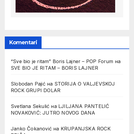
Komentari
“Sve bio je ritam” Boris Lajner – POP Forum
на
SVE BIO JE RITAM – BORIS LAJNER
Slobodan Pajić
на
STORIJA O VALJEVSKOJ
ROCK GRUPI DOLAR
Svetlana Sekulić
на
LJILJANA PANTELIĆ
NOVAKOVIĆ: JUTRO NOVOG DANA
Janko Čokanović
на
KRUPANJSKA ROCK