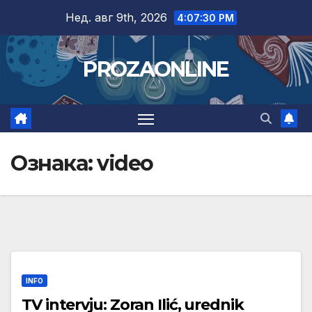
Skip
Нед. авг 9th, 2026
4:07:31 PM
to
content
PROZAONLINE
Ознака:
video
INFO
TV intervju: Zoran Ilić, urednik