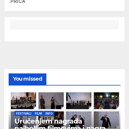
PRIČA
You missed
FESTIVALI
FILM
INFO
Uručenjem nagrada
najboljim filmovima i nagrade