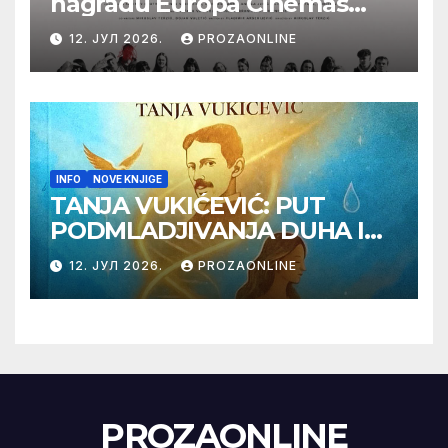
nagradu Europa Cinemas
Label na Filmskom festivalu
12. ЈУЛ 2026.
PROZAONLINE
u Karlovim Varima
INFO
NOVE KNJIGE
TANJA VUKIĆEVIĆ: PUT
PODMLADJIVANJA DUHA I
TELA SA TESLOM
12. ЈУЛ 2026.
PROZAONLINE
PROZAONLINE