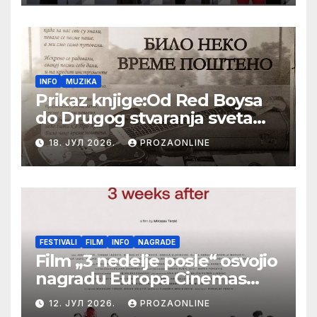
Festival evropskog filma Palić
INFO
MUZIKA
Prikaz knjige:Od Red Boysa
do Drugog stvaranja sveta
(bilo neko vreme pošteno)
18. ЈУЛ 2026.
PROZAONLINE
(autor- Zlatomira Sremca,
Botoš 2022. godine,
samizdat)
FESTIVALI
FILM
INFO
NAGRADE
Film „3 nedelje posle“ osvojio
nagradu Europa Cinemas
Label na Filmskom festivalu
12. ЈУЛ 2026.
PROZAONLINE
u Karlovim Varima