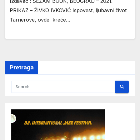
Izdavač : SEZAM BOOK, BEOGRAD – 2021.
PRIKAZ – ŽIVKO IVKOVIĆ Ispovest, ljubavni život
Tarnerove, ovde, kreće…
Pretraga