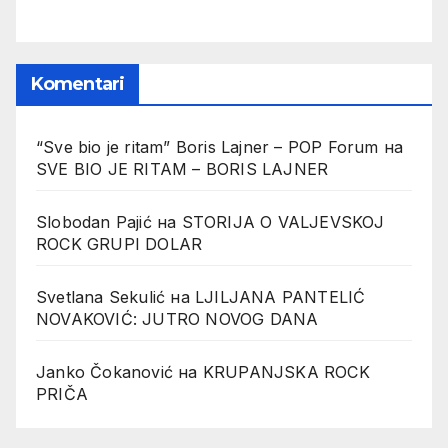
Komentari
“Sve bio je ritam” Boris Lajner – POP Forum
на
SVE BIO JE RITAM – BORIS LAJNER
Slobodan Pajić
на
STORIJA O VALJEVSKOJ
ROCK GRUPI DOLAR
Svetlana Sekulić
на
LJILJANA PANTELIĆ
NOVAKOVIĆ: JUTRO NOVOG DANA
Janko Čokanović
на
KRUPANJSKA ROCK
PRIČA