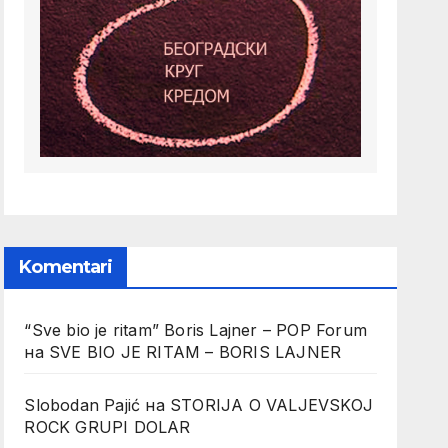
Komentari
“Sve bio je ritam” Boris Lajner – POP Forum
на
SVE BIO JE RITAM – BORIS LAJNER
Slobodan Pajić
на
STORIJA O VALJEVSKOJ
ROCK GRUPI DOLAR