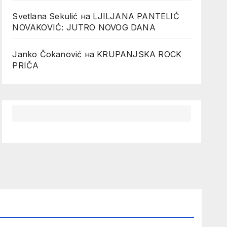
Svetlana Sekulić
на
LJILJANA PANTELIĆ
NOVAKOVIĆ: JUTRO NOVOG DANA
Janko Čokanović
на
KRUPANJSKA ROCK
PRIČA