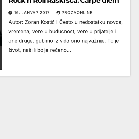
Rock’n’Roll Raskršća: Carpe diem
16. ЈАНУАР 2017.
PROZAONLINE
Autor: Zoran Kostić I Često u nedostatku novca,
vremena, vere u budućnost, vere u prijatelje i
one druge, gubimo iz vida ono najvažnije. To je
život, naš ili bolje rečeno…