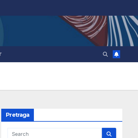
T
Pretraga