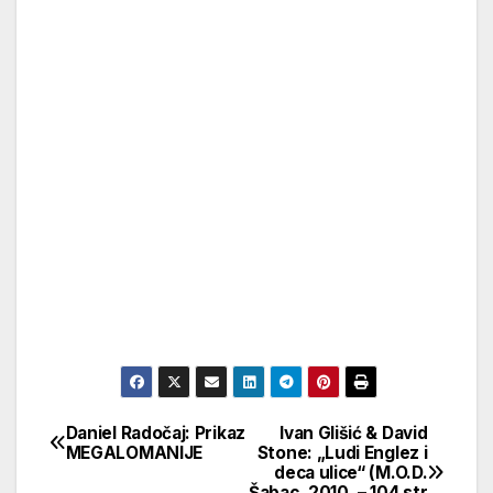
Daniel Radočaj: Prikaz
Ivan Glišić & David
Кретање
MEGALOMANIJE
Stone: „Ludi Englez i
deca ulice“ (M.O.D.
чланка
Šabac, 2010. – 104 str