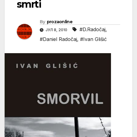
smrti
By
prozaonline
#D.Radočaj
,
ЈУЛ 8, 2010
#Daniel Radočaj
,
#Ivan Glišić