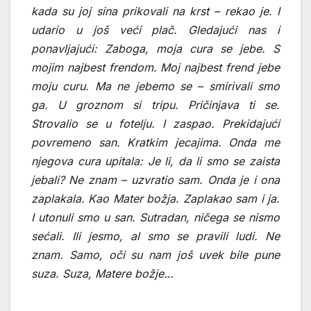
kada su joj sina prikovali na krst – rekao je. I
udario u još veći plač. Gledajući nas i
ponavljajući: Zaboga, moja cura se jebe. S
mojim najbest frendom. Moj najbest frend jebe
moju curu. Ma ne jebemo se – smirivali smo
ga. U groznom si tripu. Pričinjava ti se.
Strovalio se u fotelju. I zaspao. Prekidajući
povremeno san. Kratkim jecajima. Onda me
njegova cura upitala: Je li, da li smo se zaista
jebali? Ne znam – uzvratio sam. Onda je i ona
zaplakala. Kao Mater božja. Zaplakao sam i ja.
I utonuli smo u san. Sutradan, ničega se nismo
sećali. Ili jesmo, al smo se pravili ludi. Ne
znam. Samo, oči su nam još uvek bile pune
suza. Suza, Matere božje…