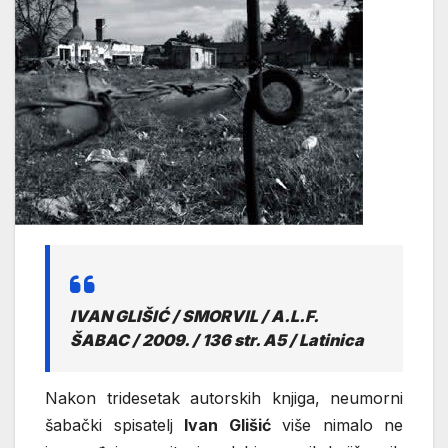
IVAN GLIŠIĆ / SMORVIL / A.L.F.
ŠABAC / 2009. / 136 str. A5 / Latinica
Nakon tridesetak autorskih knjiga, neumorni
šabački spisatelj
Ivan Glišić
više nimalo ne