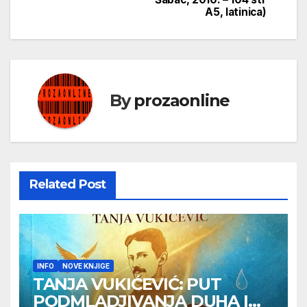
A5, latinica)
By
prozaonline
Related Post
INFO
NOVE KNJIGE
TANJA VUKIĆEVIĆ: PUT
PODMLADJIVANJA DUHA I