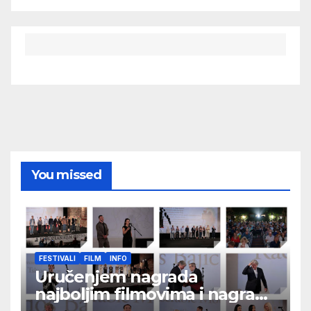
You missed
FESTIVALI
FILM
INFO
Uručenjem nagrada
najboljim filmovima i nagrade