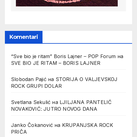
Komentari
“Sve bio je ritam” Boris Lajner – POP Forum
на
SVE BIO JE RITAM – BORIS LAJNER
Slobodan Pajić
на
STORIJA O VALJEVSKOJ
ROCK GRUPI DOLAR
Svetlana Sekulić
на
LJILJANA PANTELIĆ
NOVAKOVIĆ: JUTRO NOVOG DANA
Janko Čokanović
на
KRUPANJSKA ROCK
PRIČA