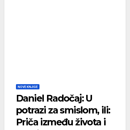
NOVE KNJIGE
Daniel Radočaj: U
potrazi za smislom, ili:
Priča između života i