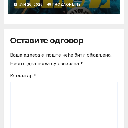
Jugoton/Croatia Records
ЈУН 26, 2026
PROZAONLINE
Beograd 2026)
Оставите одговор
Ваша адреса е-поште неће бити објављена.
Неопходна поља су означена
*
Коментар
*