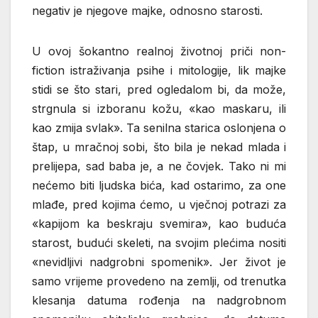
negativ je njegove majke, odnosno starosti.
U ovoj šokantno realnoj životnoj priči non-
fiction istraživanja psihe i mitologije, lik majke
stidi se što stari, pred ogledalom bi, da može,
strgnula si izboranu kožu, «kao maskaru, ili
kao zmija svlak». Ta senilna starica oslonjena o
štap, u mračnoj sobi, što bila je nekad mlada i
prelijepa, sad baba je, a ne čovjek. Tako ni mi
nećemo biti ljudska bića, kad ostarimo, za one
mlađe, pred kojima ćemo, u vječnoj potrazi za
«kapijom ka beskraju svemira», kao buduća
starost, budući skeleti, na svojim plećima nositi
«nevidljivi nadgrobni spomenik». Jer život je
samo vrijeme provedeno na zemlji, od trenutka
klesanja datuma rođenja na nadgrobnom