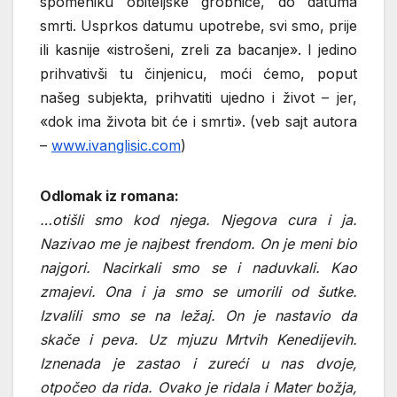
spomeniku obiteljske grobnice, do datuma
smrti. Usprkos datumu upotrebe, svi smo, prije
ili kasnije «istrošeni, zreli za bacanje». I jedino
prihvativši tu činjenicu, moći ćemo, poput
našeg subjekta, prihvatiti ujedno i život – jer,
«dok ima života bit će i smrti». (veb sajt autora
–
www.ivanglisic.com
)
Odlomak iz romana:
…otišli smo kod njega. Njegova cura i ja.
Nazivao me je najbest frendom. On je meni bio
najgori. Nacirkali smo se i naduvkali. Kao
zmajevi. Ona i ja smo se umorili od šutke.
Izvalili smo se na ležaj. On je nastavio da
skače i peva. Uz mjuzu Mrtvih Kenedijevih.
Iznenada je zastao i zureći u nas dvoje,
otpočeo da rida. Ovako je ridala i Mater božja,