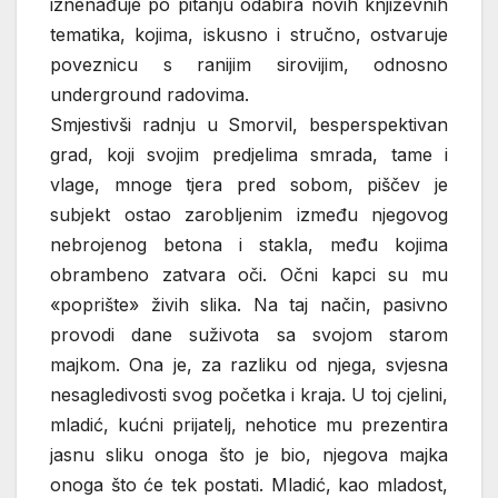
iznenađuje po pitanju odabira novih književnih
tematika, kojima, iskusno i stručno, ostvaruje
poveznicu s ranijim sirovijim, odnosno
underground radovima.
Smjestivši radnju u Smorvil, besperspektivan
grad, koji svojim predjelima smrada, tame i
vlage, mnoge tjera pred sobom, piščev je
subjekt ostao zarobljenim između njegovog
nebrojenog betona i stakla, među kojima
obrambeno zatvara oči. Očni kapci su mu
«poprište» živih slika. Na taj način, pasivno
provodi dane suživota sa svojom starom
majkom. Ona je, za razliku od njega, svjesna
nesagledivosti svog početka i kraja. U toj cjelini,
mladić, kućni prijatelj, nehotice mu prezentira
jasnu sliku onoga što je bio, njegova majka
onoga što će tek postati. Mladić, kao mladost,