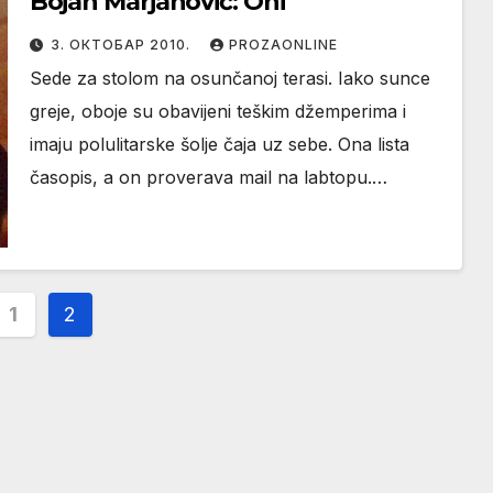
Bojan Marjanović: Oni
3. ОКТОБАР 2010.
PROZAONLINE
Sede za stolom na osunčanoj terasi. Iako sunce
greje, oboje su obavijeni teškim džemperima i
imaju polulitarske šolje čaja uz sebe. Ona lista
časopis, a on proverava mail na labtopu.…
инација
1
2
нака