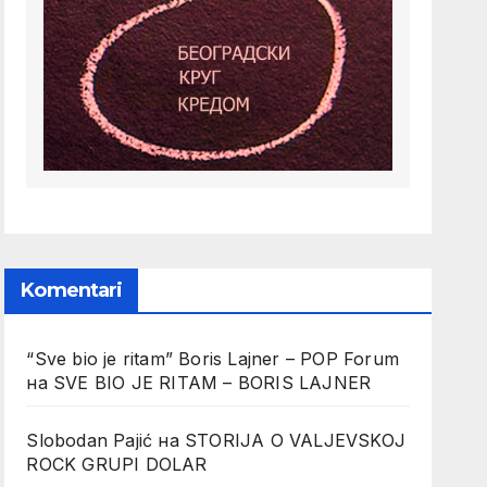
Komentari
“Sve bio je ritam” Boris Lajner – POP Forum
на
SVE BIO JE RITAM – BORIS LAJNER
Slobodan Pajić
на
STORIJA O VALJEVSKOJ
ROCK GRUPI DOLAR