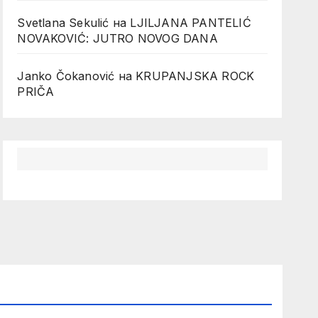
Svetlana Sekulić
на
LJILJANA PANTELIĆ
NOVAKOVIĆ: JUTRO NOVOG DANA
Janko Čokanović
на
KRUPANJSKA ROCK
PRIČA