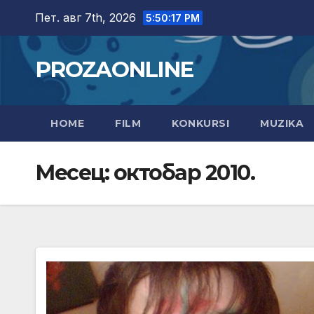
Skip
Пет. авг 7th, 2026
5:50:18 PM
to
content
PROZAONLINE
HOME
FILM
KONKURSI
MUZIKA
Месец:
октобар 2010.