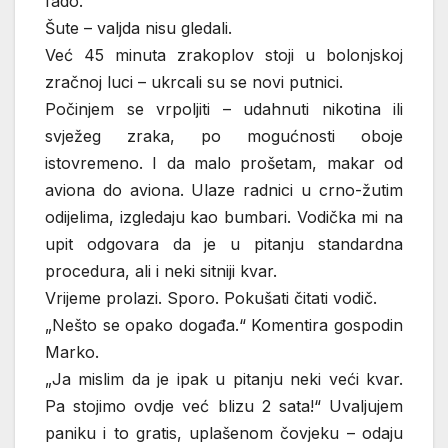
fado.“
Šute – valjda nisu gledali.
Već 45 minuta zrakoplov stoji u bolonjskoj
zračnoj luci – ukrcali su se novi putnici.
Počinjem se vrpoljiti – udahnuti nikotina ili
svježeg zraka, po mogućnosti oboje
istovremeno. I da malo prošetam, makar od
aviona do aviona. Ulaze radnici u crno-žutim
odijelima, izgledaju kao bumbari. Vodička mi na
upit odgovara da je u pitanju standardna
procedura, ali i neki sitniji kvar.
Vrijeme prolazi. Sporo. Pokušati čitati vodič.
„Nešto se opako događa.“ Komentira gospodin
Marko.
„Ja mislim da je ipak u pitanju neki veći kvar.
Pa stojimo ovdje već blizu 2 sata!“ Uvaljujem
paniku i to gratis, uplašenom čovjeku – odaju