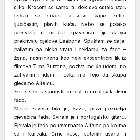
slike. Krećem se samo ja, dok sve ostalo stoji.
Izdižu se crveni krovovi, kape žutih,
ljubičastih, plavih kuća. Nebo se polako
presvlači u modru spavaćicu čiji okrajci
prekrivaju dijelove Lisabona. Spuštam se dalje,
nailazim na niska vrata i reklamu za fado –
žena, našminkana kao neki ekscentrični lik iz
filmova Tima Burtona, poziva me da uđem, no
zahvalim i idem – čeka me Tejo da skupa
gledamo Alfamu.
Sinoć sam u starinskom restoranu slušala divni
fado.
Maria Severa bila je, kažu, prva poznatija
pjevačica fada. Svirala je i portugalsku gitaru.
Pjevala je fado po tavernama Alfame po kojima
se i kurvala. Crne kose, putenih usana, i