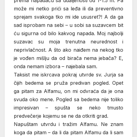
prema napadaču sa udaljenosti od 1-1.5 m. Pa
može mi netko prići sa leđa ili da preventivno
sprejam svakoga tko mi ide ususret?! A da ga
sad isprobam na sebi – u sobi sa suzavcem bit
ću sigurna od bilo kakvog napada. Moj najbolji
suzavac su moja trenutna neurednost i
neprivlačnost. A što ako naiđem na nekog tko
je vođen mišlju da od birača nema jebača? E,
onda nemam izbora – najebala sam.
Taksist me iskrcava pokraj utvrde sv. Jurja sa
čijih bedema se pruža predivan pogled. Opet
ga pitam za Alfamu, on mi odvraća da je ona
svuda oko mene. Pogled sa bedema nije toliko
impresivan – spušta se neko tmusto
predvečerje kojemu se ne da otkriti grad.
Napuštam utvrdu i tražim Alfamu. Ne znam
koga da pitam – da li da pitam Alfamu da li sam