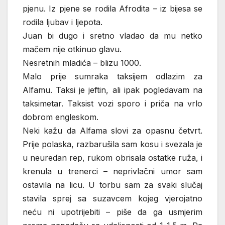
pjenu. Iz pjene se rodila Afrodita – iz bijesa se
rodila ljubav i ljepota.
Juan bi dugo i sretno vladao da mu netko
mačem nije otkinuo glavu.
Nesretnih mladića – blizu 1000.
Malo prije sumraka taksijem odlazim za
Alfamu. Taksi je jeftin, ali ipak pogledavam na
taksimetar. Taksist vozi sporo i priča na vrlo
dobrom engleskom.
Neki kažu da Alfama slovi za opasnu četvrt.
Prije polaska, razbarušila sam kosu i svezala je
u neuredan rep, rukom obrisala ostatke ruža, i
krenula u trenerci – neprivlačni umor sam
ostavila na licu. U torbu sam za svaki slučaj
stavila sprej sa suzavcem kojeg vjerojatno
neću ni upotrijebiti – piše da ga usmjerim