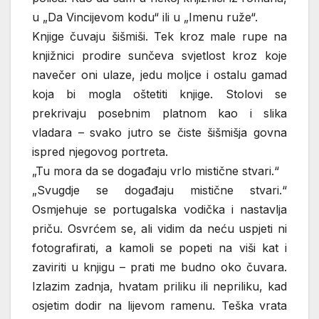
u „Da Vincijevom kodu“ ili u „Imenu ruže“.
Knjige čuvaju šišmiši. Tek kroz male rupe na
knjižnici prodire sunčeva svjetlost kroz koje
navečer oni ulaze, jedu moljce i ostalu gamad
koja bi mogla oštetiti knjige. Stolovi se
prekrivaju posebnim platnom kao i slika
vladara – svako jutro se čiste šišmišja govna
ispred njegovog portreta.
„Tu mora da se događaju vrlo mistične stvari.“
„Svugdje se događaju mistične stvari.“
Osmjehuje se portugalska vodička i nastavlja
priču. Osvrćem se, ali vidim da neću uspjeti ni
fotografirati, a kamoli se popeti na viši kat i
zaviriti u knjigu – prati me budno oko čuvara.
Izlazim zadnja, hvatam priliku ili nepriliku, kad
osjetim dodir na lijevom ramenu. Teška vrata