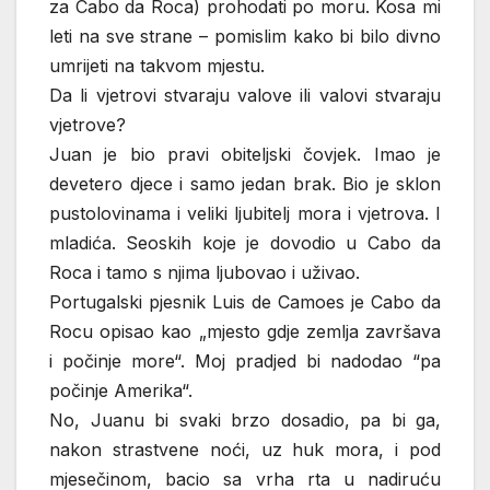
za Cabo da Roca) prohodati po moru. Kosa mi
leti na sve strane – pomislim kako bi bilo divno
umrijeti na takvom mjestu.
Da li vjetrovi stvaraju valove ili valovi stvaraju
vjetrove?
Juan je bio pravi obiteljski čovjek. Imao je
devetero djece i samo jedan brak. Bio je sklon
pustolovinama i veliki ljubitelj mora i vjetrova. I
mladića. Seoskih koje je dovodio u Cabo da
Roca i tamo s njima ljubovao i uživao.
Portugalski pjesnik Luis de Camoes je Cabo da
Rocu opisao kao „mjesto gdje zemlja završava
i počinje more“. Moj pradjed bi nadodao “pa
počinje Amerika“.
No, Juanu bi svaki brzo dosadio, pa bi ga,
nakon strastvene noći, uz huk mora, i pod
mjesečinom, bacio sa vrha rta u nadiruću