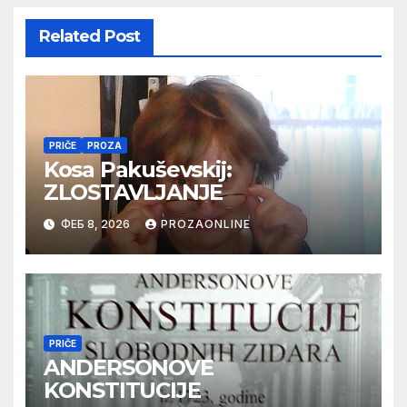
Related Post
PRIČE
PROZA
Kosa Pakuševskij:
ZLOSTAVLJANJE
ФЕБ 8, 2026
PROZAONLINE
PRIČE
ANDERSONOVE
KONSTITUCIJE