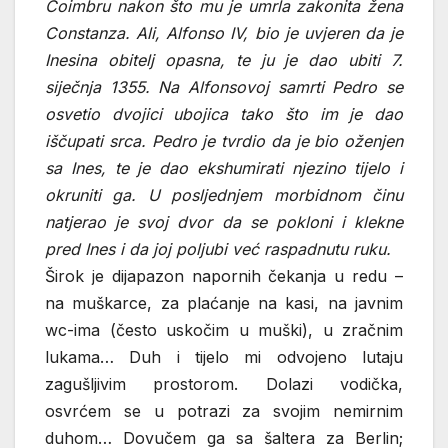
Coimbru nakon što mu je umrla zakonita žena
Constanza. Ali, Alfonso IV, bio je uvjeren da je
Inesina obitelj opasna, te ju je dao ubiti 7.
siječnja 1355. Na Alfonsovoj samrti Pedro se
osvetio dvojici ubojica tako što im je dao
iščupati srca. Pedro je tvrdio da je bio oženjen
sa Ines, te je dao ekshumirati njezino tijelo i
okruniti ga. U posljednjem morbidnom činu
natjerao je svoj dvor da se pokloni i klekne
pred Ines i da joj poljubi već raspadnutu ruku.
Širok je dijapazon napornih čekanja u redu –
na muškarce, za plaćanje na kasi, na javnim
wc-ima (često uskočim u muški), u zračnim
lukama… Duh i tijelo mi odvojeno lutaju
zagušljivim prostorom. Dolazi vodička,
osvrćem se u potrazi za svojim nemirnim
duhom… Dovučem ga sa šaltera za Berlin;