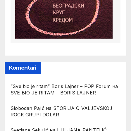
Komentari
“Sve bio je ritam” Boris Lajner – POP Forum
на
SVE BIO JE RITAM – BORIS LAJNER
Slobodan Pajić
на
STORIJA O VALJEVSKOJ
ROCK GRUPI DOLAR
Svetlana Sekulić
на
LJILJANA PANTELIĆ