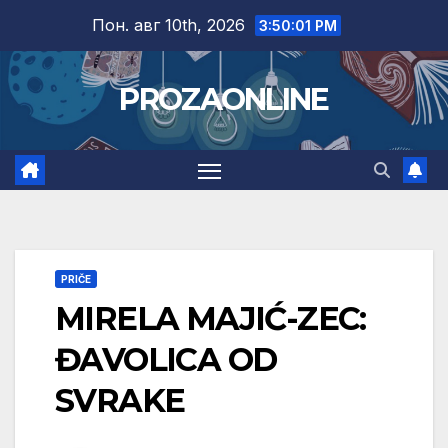
Skip
Пон. авг 10th, 2026
3:50:02 PM
to
content
PROZAONLINE
PRIČE
MIRELA MAJIĆ-ZEC:
ĐAVOLICA OD
SVRAKE