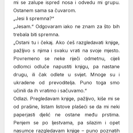
mi se zalupe ispred nosa i odvedu mi grupu.
Ostanem sama sa čuvarom.
„Jesi li spremna?“
„Jesam.“ Odgovaram iako ne znam za što bih
trebala biti spremna.
„Ostani tu i čekaj. Ako ćeš razgledavati knjige,
pažljivo s njima i svaku vrati na svoje mjesto.
Povremeno se neke riječi odmetnu, cijeli
odlomci odluče napustiti knjigu, pa nastane
drugu, ili čak odlete u svijet. Mnoge su i
ukradene od prevoditelja. Puno toga smo
učinili da ih vratimo i sačuvamo.“
Odlazi. Pregledavam knjige, pažljivo, kiše mi se
od prašine, listam listove plašeći se da mi neki
paperjasti djelić ne ostane među prstima.
Penjem se po ljestvama, pa silazim i opet
nasumce razgledavam knjige – puno poznatih