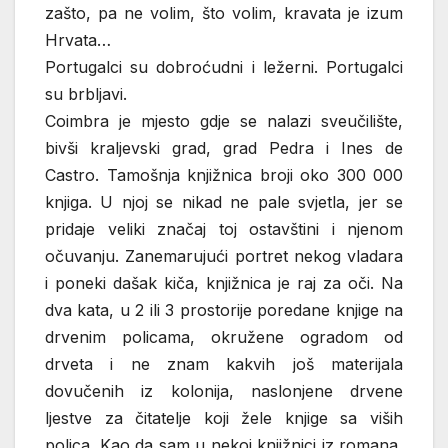
zašto, pa ne volim, što volim, kravata je izum
Hrvata…
Portugalci su dobroćudni i ležerni. Portugalci
su brbljavi.
Coimbra je mjesto gdje se nalazi sveučilište,
bivši kraljevski grad, grad Pedra i Ines de
Castro. Tamošnja knjižnica broji oko 300 000
knjiga. U njoj se nikad ne pale svjetla, jer se
pridaje veliki značaj toj ostavštini i njenom
očuvanju. Zanemarujući portret nekog vladara
i poneki dašak kiča, knjižnica je raj za oči. Na
dva kata, u 2 ili 3 prostorije poredane knjige na
drvenim policama, okružene ogradom od
drveta i ne znam kakvih još materijala
dovučenih iz kolonija, naslonjene drvene
ljestve za čitatelje koji žele knjige sa viših
polica. Kao da sam u nekoj knjižnici iz romana,