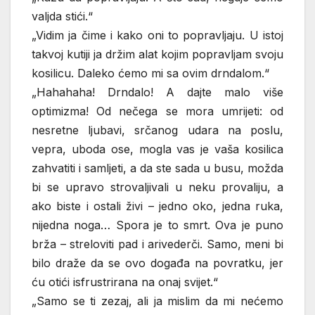
valjda stići.“
„Vidim ja čime i kako oni to popravljaju. U istoj
takvoj kutiji ja držim alat kojim popravljam svoju
kosilicu. Daleko ćemo mi sa ovim drndalom.“
„Hahahaha! Drndalo! A dajte malo više
optimizma! Od nečega se mora umrijeti: od
nesretne ljubavi, srčanog udara na poslu,
vepra, uboda ose, mogla vas je vaša kosilica
zahvatiti i samljeti, a da ste sada u busu, možda
bi se upravo strovaljivali u neku provaliju, a
ako biste i ostali živi – jedno oko, jedna ruka,
nijedna noga… Spora je to smrt. Ova je puno
brža – streloviti pad i arivederči. Samo, meni bi
bilo draže da se ovo događa na povratku, jer
ću otići isfrustrirana na onaj svijet.“
„Samo se ti zezaj, ali ja mislim da mi nećemo