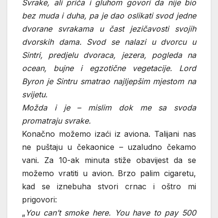
Svrake, ali priča i gluhom govori da nije bio
bez muda i duha, pa je dao oslikati svod jedne
dvorane svrakama u čast jezičavosti svojih
dvorskih dama. Svod se nalazi u dvorcu u
Sintri, predjelu dvoraca, jezera, pogleda na
ocean, bujne i egzotične vegetacije. Lord
Byron je Sintru smatrao najljepšim mjestom na
svijetu.
Možda i je – mislim dok me sa svoda
promatraju svrake.
Konačno možemo izaći iz aviona. Talijani nas
ne puštaju u čekaonice – uzaludno čekamo
vani. Za 10-ak minuta stiže obavijest da se
možemo vratiti u avion. Brzo palim cigaretu,
kad se iznebuha stvori crnac i oštro mi
prigovori:
„
You can’t smoke here. You have to pay 500