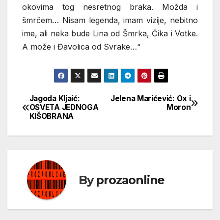
okovima tog nesretnog braka. Možda i
šmrčem… Nisam legenda, imam vizije, nebitno
ime, ali neka bude Lina od Šmrka, Ćika i Votke.
A može i Đavolica od Svrake…“
Jagoda Kljaić:
Jelena Marićević: Ox i
Кретање
OSVETA JEDNOGA
Moron
KIŠOBRANA
чланка
By
prozaonline