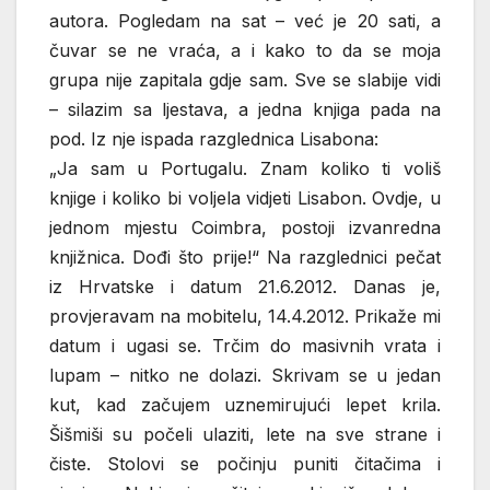
autora. Pogledam na sat – već je 20 sati, a
čuvar se ne vraća, a i kako to da se moja
grupa nije zapitala gdje sam. Sve se slabije vidi
– silazim sa ljestava, a jedna knjiga pada na
pod. Iz nje ispada razglednica Lisabona:
„Ja sam u Portugalu. Znam koliko ti voliš
knjige i koliko bi voljela vidjeti Lisabon. Ovdje, u
jednom mjestu Coimbra, postoji izvanredna
knjižnica. Dođi što prije!“ Na razglednici pečat
iz Hrvatske i datum 21.6.2012. Danas je,
provjeravam na mobitelu, 14.4.2012. Prikaže mi
datum i ugasi se. Trčim do masivnih vrata i
lupam – nitko ne dolazi. Skrivam se u jedan
kut, kad začujem uznemirujući lepet krila.
Šišmiši su počeli ulaziti, lete na sve strane i
čiste. Stolovi se počinju puniti čitačima i