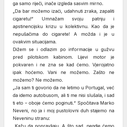
ga samo riječi, inače izgleda sasvim mirno.
„Da bar možemo izaći, udahnuti zraka, zapaliti
cigaretu!“ Umnažam svoju patnju i
apstinencijsku krizu u kolektivnu. Kao da je
nepušačima do cigarete! A možda i je u
ovakvim situacijama.
Dižem se i odlazim po informacije u gužvu
pred pilotskom kabinom. Lijevi motor je
pokvaren i ne zna se kad ćemo. Vjerojatno
ipak hoćemo. Vani ne možemo. Zašto ne
možemo? Ne možemo.
„Ja sam ti govorio da ne letimo u Portugal, već
da idemo autobusom, ali ti me nisi slušala, i sad
ti eto – oboje ćemo poginuti.“ Spočitava Marko
Neveni, no ja i moj pustolovni duh stajemo na
Neveninu stranu:
„Kažu da popravljaju. A što sad, negdje ćemo