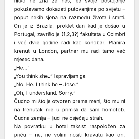
nitko ne zna za nas, pa svoje postojanje
pokušavamo dokazati putovanjima po svijetu –
poput nekih sjena na razmeđu života i smrti.
On je iz Brazila, proklet dan kad je došao u
Portugal, završio je (1,2,3?) fakulteta u Coimbri
i već dvije godine radi kao konobar. Planira
krenuti u London, partner mu radi tamo već
mjesec dana.
„He…“
„You think she..“ Ispravljam ga.
„No. He. I think he – Jose.“
„Oh, I understand. Sorry.“
Čudno mi što je otvoren prema meni, što mu ni
na trenutak nije u primisli da sam homofob.
Čudna zemlja – ljudi ne osjećaju strah.
Na povratku u hotel taksist raspoložen za
priču – ne, ne volim nositi kravatu kao on,