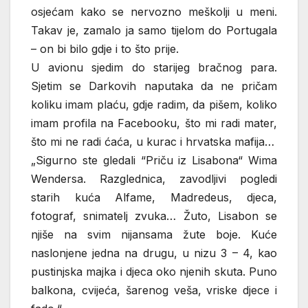
osjećam kako se nervozno meškolji u meni.
Takav je, zamalo ja samo tijelom do Portugala
– on bi bilo gdje i to što prije.
U avionu sjedim do starijeg bračnog para.
Sjetim se Darkovih naputaka da ne pričam
koliku imam plaću, gdje radim, da pišem, koliko
imam profila na Facebooku, što mi radi mater,
što mi ne radi ćaća, u kurac i hrvatska mafija…
„Sigurno ste gledali “Priču iz Lisabona“ Wima
Wendersa. Razglednica, zavodljivi pogledi
starih kuća Alfame, Madredeus, djeca,
fotograf, snimatelj zvuka… Žuto, Lisabon se
njiše na svim nijansama žute boje. Kuće
naslonjene jedna na drugu, u nizu 3 – 4, kao
pustinjska majka i djeca oko njenih skuta. Puno
balkona, cvijeća, šarenog veša, vriske djece i