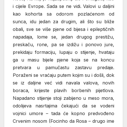
i cijele Evrope. Sada se ne vidi. Valovi u daljini
kao kohorta sa odorom pozlaćenom od
sunca, idu jedan za drugim, ali što su bliže
obali, sve se više pjene od bijesa i epileptičnih
napadaja, lome se, jedan drugog prestižu,
preskaču, rone, pa se izdižu i ponovo jure,
prekidaju formaciju, lupaju o stijenje, hvataju
ga u masu bijele pjene koja se na koncu
pretvara u pamučastu zastavu predaje.
Poraženi se vraćaju putem kojim su i došli, dok
se iz daljine već vidi navala valova, novih
boraca, krijeste plavih borbenih pijetlova.
Napadano stijenje stoji zabijeno u meso mora,
odolijeva nasrtajima čekajući da se vodeni
vojnici umore – tada će kopno predvođeno
Crvenim nosom (Focinho da Rosa – drugo ime