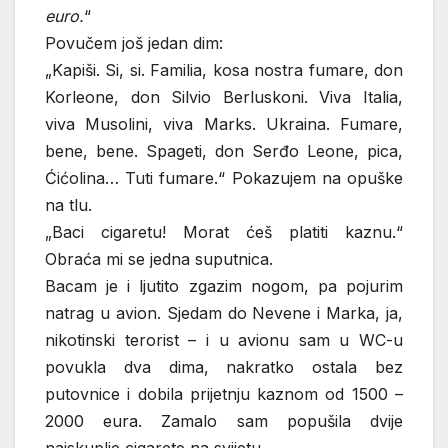
euro.
“
Povučem još jedan dim:
„Kapiši. Si, si. Familia, kosa nostra fumare, don
Korleone, don Silvio Berluskoni. Viva Italia,
viva Musolini, viva Marks. Ukraina. Fumare,
bene, bene. Spageti, don Serđo Leone, pica,
Ćićolina… Tuti fumare.“ Pokazujem na opuške
na tlu.
„Baci cigaretu! Morat ćeš platiti kaznu.“
Obraća mi se jedna suputnica.
Bacam je i ljutito zgazim nogom, pa pojurim
natrag u avion. Sjedam do Nevene i Marka, ja,
nikotinski terorist – i u avionu sam u WC-u
povukla dva dima, nakratko ostala bez
putovnice i dobila prijetnju kaznom od 1500 –
2000 eura. Zamalo sam popušila dvije