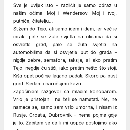
Sve je uvijek isto – različit je samo odraz u
našim očima. Moj i Wendersov. Moj i tvoj,
putniče, čitatelju…
Stižem do Tejo, ali samo idem i idem, jer već je
mrak, pale se žuta svjetla na ulicama da si
osvijetle grad, pale se žuta svjetla na
automobilima da si osvijetle put do grada –
nigdje zebre, semafora, taksija, ali ako pratim
Tejo, negdje ću stići, iako pratim nešto što stoji.
Kiša opet počinje lagano padati. Skoro pa pust
grad. Sjedam i naručujem kavu.
Započinjem razgovor sa mladim konobarom.
Vrlo je pristojan i ne želi se nametati. Ne, ne
nameće se, samo sam vrlo umorna, i nisam iz
Rusije. Croatia, Dubrovnik – nema pojma gdje
je to. Zapitam se da li mi uopće postojimo ako