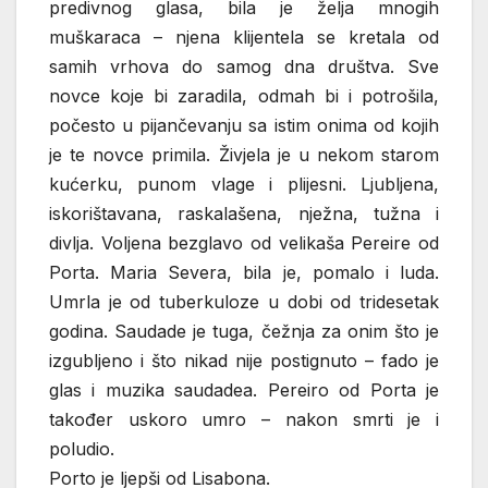
predivnog glasa, bila je želja mnogih
muškaraca – njena klijentela se kretala od
samih vrhova do samog dna društva. Sve
novce koje bi zaradila, odmah bi i potrošila,
počesto u pijančevanju sa istim onima od kojih
je te novce primila. Živjela je u nekom starom
kućerku, punom vlage i plijesni. Ljubljena,
iskorištavana, raskalašena, nježna, tužna i
divlja. Voljena bezglavo od velikaša Pereire od
Porta. Maria Severa, bila je, pomalo i luda.
Umrla je od tuberkuloze u dobi od tridesetak
godina. Saudade je tuga, čežnja za onim što je
izgubljeno i što nikad nije postignuto – fado je
glas i muzika saudadea. Pereiro od Porta je
također uskoro umro – nakon smrti je i
poludio.
Porto je ljepši od Lisabona.