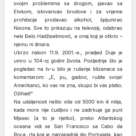
svojim problemima sa drogom, pjevao sa
Elvisom, istovarivao brodove i za vrijeme
prohibicije prodavao alkohol, špijunirao
Nixona. Sve to prikazuju na televiziji, odabrao
neki Đelo Hadžiselimović, a onaj koji je otkrio –
njemu ni dinara.
Ubrzo nakon 11.9. 2001.-e., pradjed Duje je
umro u 104-oj godini života. Posljednje što je
pogledao na tv-u bilo je rušenje blizanaca sa
komentarom: „E, pu, gadovi, rušite svoje!
Amerikanci, ko vas ne zna, skupo bi vas platio.
Džihad!“
Na udaljenosti nešto više od 5000 km ili milja,
kada more nije ćudljivo i ne zadirkuje ga puni
Mjesec (a to je rijetko), preko Atlantskog
oceana vidi se San Francisco sa Cabo da
Roca, rta koji je najzapadniji dio Portugala, kao