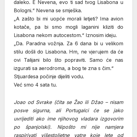
daleko. E Nevena, evo ti sad tvog Lisabona u
Bologni.“ Nevena se smješka.
„A zašto bi mi uopće morali letjeti? Ima avion
kotače, pa bi smo mogli laganini kliziti do
Lisabona nekom autocestom.“ Iznosim ideju.
„Da. Paradna vožnja. Za 6 dana bi u velikom
stilu došli do Lisabona. Hm, ne vjerujem da će
ovi Talijani bilo što popraviti. Samo će nas
izgurati sa aerodroma, a bog te zna s čim.“
Stjuardesa počinje dijeliti vodu.
Već smo 4 sata tu.
Joao od Svrake (čita se Žao ili Džao – nisam
posve sigurna, ali Portugalci će se jako
uvrijediti ako ime njihovog vladara izgovorim
po španjolski). Nipošto mi nije namjera
raspirivati višestoljetne vatre koje lete od