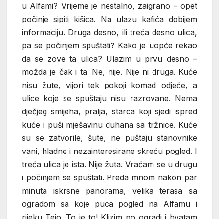
u Alfami? Vrijeme je nestalno, zaigrano – opet
počinje sipiti kišica. Na ulazu kafića dobijem
informaciju. Druga desno, ili treća desno ulica,
pa se počinjem spuštati? Kako je uopće rekao
da se zove ta ulica? Ulazim u prvu desno –
možda je čak i ta. Ne, nije. Nije ni druga. Kuće
nisu žute, vijori tek pokoji komad odjeće, a
ulice koje se spuštaju nisu razrovane. Nema
dječjeg smijeha, pralja, starca koji sjedi ispred
kuće i puši mješavinu duhana sa tržnice. Kuće
su se zatvorile, šute, ne puštaju stanovnike
vani, hladne i nezainteresirane skreću pogled. I
treća ulica je ista. Nije žuta. Vraćam se u drugu
i počinjem se spuštati. Preda mnom nakon par
minuta iskrsne panorama, velika terasa sa
ogradom sa koje puca pogled na Alfamu i
rijeku Tejo. To je to! Klizim po ogradi i hvatam