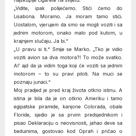
najskuplje cigarete na svijetu.
„Vidite, ipak polijećemo. Stići ćemo do
Lisabona. Moramo. Ja moram tamo stići.
Uostalom, vjerujem da smo se mogli voziti i sa
jednim motorom, onako malo pod kutom, u
krajnjem slučaju. Ja bi.“
„U pravu si ti.“ Smije se Marko. „Tko je vidio
voziti avion sa dva motora?! To može svatko.
Al’ ajd da ja vidim toga koji će voziti sa jednim
motorom – to su pravi piloti. Na muci se
poznaju junaci.“
Moj pradjed je pred kraj života otkrio istinu. A
istina je bila da je on otkrio Ameriku i tamo
egipatske piramide, kanjone Colorada, obale
Floride, sjedio je sa prvim predsjednikom i
pisao Deklaraciju o neovisnosti, jahao deve sa
beduinima, gostovao kod Oprah i pričao o