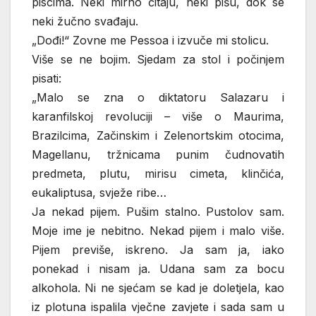
piscima. Neki mirno čitaju, neki pišu, dok se
neki žučno svađaju.
„Dođi!“ Zovne me Pessoa i izvuče mi stolicu.
Više se ne bojim. Sjedam za stol i počinjem
pisati:
„Malo se zna o diktatoru Salazaru i
karanfilskoj revoluciji – više o Maurima,
Brazilcima, Začinskim i Zelenortskim otocima,
Magellanu, tržnicama punim čudnovatih
predmeta, plutu, mirisu cimeta, klinčića,
eukaliptusa, svježe ribe…
Ja nekad pijem. Pušim stalno. Pustolov sam.
Moje ime je nebitno. Nekad pijem i malo više.
Pijem previše, iskreno. Ja sam ja, iako
ponekad i nisam ja. Udana sam za bocu
alkohola. Ni ne sjećam se kad je doletjela, kao
iz plotuna ispalila vječne zavjete i sada sam u