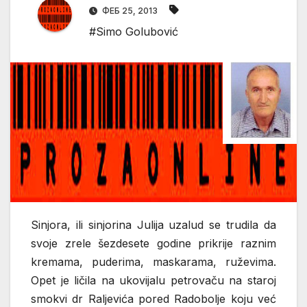
ФЕБ 25, 2013
#Simo Golubović
Sinjora, ili sinjorina Julija uzalud se trudila da
svoje zrele šezdesete godine prikrije raznim
kremama, puderima, maskarama, ruževima.
Opet je ličila na ukovijalu petrovaču na staroj
smokvi dr Raljevića pored Radobolje koju već