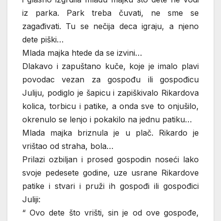
iz parka. Park treba čuvati, ne sme se
zagađivati. Tu se nečija deca igraju, a njeno
dete piški…
Mlada majka htede da se izvini…
Dlakavo i zapuštano kuče, koje je imalo plavi
povodac vezan za gospođu ili gospođicu
Juliju, podiglo je šapicu i zapiškivalo Rikardova
kolica, torbicu i patike, a onda sve to onjušilo,
okrenulo se lenjo i pokakilo na jednu patiku…
Mlada majka briznula je u plač. Rikardo je
vrištao od straha, bola…
Prilazi ozbiljan i prosed gospodin noseći lako
svoje pedesete godine, uze usrane Rikardove
patike i stvari i pruži ih gospođi ili gospođici
Juliji:
“ Ovo dete što vrišti, sin je od ove gospođe,