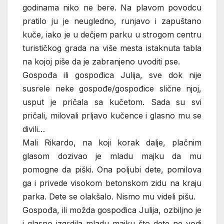
godinama niko ne bere. Na plavom povodcu
pratilo ju je neugledno, runjavo i zapuštano
kuče, iako je u dečjem parku u strogom centru
turističkog grada na više mesta istaknuta tabla
na kojoj piše da je zabranjeno uvoditi pse.
Gospođa ili gospođica Julija, sve dok nije
susrele neke gospođe/gospođice slične njoj,
usput je pričala sa kučetom. Sada su svi
pričali, milovali prljavo kučence i glasno mu se
divili…
Mali Rikardo, na koji korak dalje, plačnim
glasom dozivao je mladu majku da mu
pomogne da piški. Ona poljubi dete, pomilova
ga i privede visokom betonskom zidu na kraju
parka. Dete se olakšalo. Nismo mu videli pišu.
Gospođa, ili možda gospođica Julija, ozbiljno je
i glasno izgrdila mladu majku što dete ne vodi