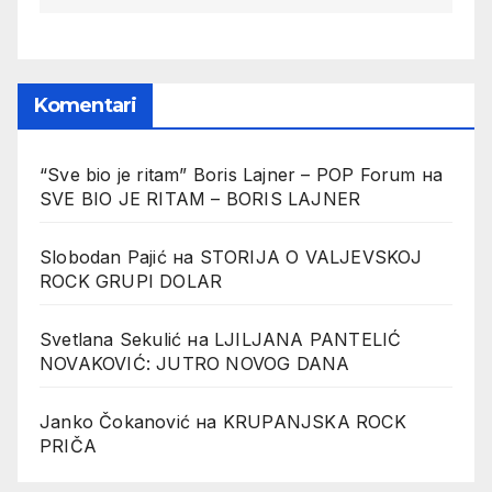
Komentari
“Sve bio je ritam” Boris Lajner – POP Forum
на
SVE BIO JE RITAM – BORIS LAJNER
Slobodan Pajić
на
STORIJA O VALJEVSKOJ
ROCK GRUPI DOLAR
Svetlana Sekulić
на
LJILJANA PANTELIĆ
NOVAKOVIĆ: JUTRO NOVOG DANA
Janko Čokanović
на
KRUPANJSKA ROCK
PRIČA