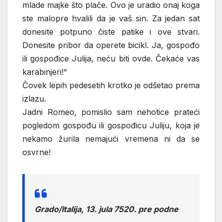
mlade majke što plače. Ovo je uradio onaj koga
ste malopre hvalili da je vaš sin. Za jedan sat
donesite potpuno čiste patike i ove stvari.
Donesite pribor da operete bicikl. Ja, gospođo
ili gospođice Julija, neću biti ovde. Čekaće vas
karabinjeri!“
Čovek lepih pedesetih krotko je odšetao prema
izlazu.
Jadni Romeo, pomislio sam nehotice prateći
pogledom gospođu ili gospođicu Juliju, koja je
nekamo žurila nemajući vremena ni da se
osvrne!
Grado/Italija, 13. jula 7520. pre podne