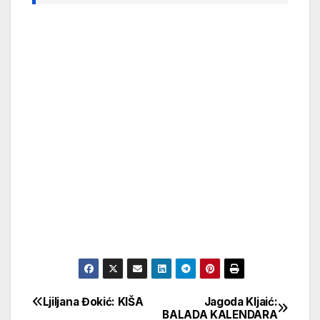
Ljiljana Đokić: KIŠA
Jagoda Kljaić:
Кретање
BALADA KALENDARA