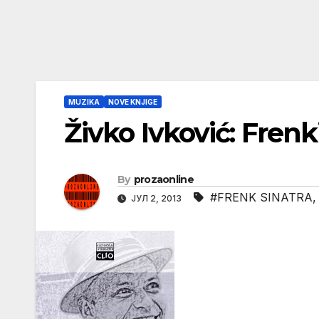
MUZIKA
NOVE KNJIGE
Živko Ivković: Frenki
By
prozaonline
#FRENK SINATRA
ЈУЛ 2, 2013