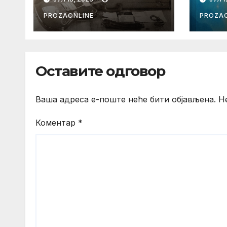
sveta (bilo neko
DUHA
vreme pošteno)
TES
PROZAONLINE
PROZAO
(autor- Zlatomira
Sremca, Botoš 2022.
godine, samizdat)
Оставите одговор
Ваша адреса е-поште неће бити објављена.
Н
Коментар
*