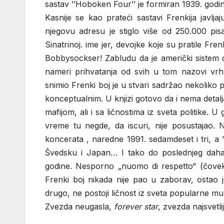
sastav ’’Hoboken Four’’ je formiran 1939. godin
Kasnije se kao prateći sastavi Frenkija javl
njegovu adresu je stiglo više od 250.000 pis
Sinatrinoj. ime jer, devojke koje su pratile F
Bobbysockser! Zabludu da je američki sistem de
nameri prihvatanja od svih u tom nazovi vrhu
snimio Frenki boj je u stvari sadržao nekoliko
konceptualnim. U knjizi gotovo da i nema detal
mafijom, ali i sa ličnostima iz sveta politike
vreme tu negde, da iscuri, nije posustajao. 
koncerata , naredne 1991. sedamdeset i tri, a ’
Švedsku i Japan… I tako do poslednjeg daha,
godine. Nesporno „nuomo di respetto“ (čovek 
Frenki boj nikada nije pao u zaborav, ostao j
drugo, ne postoji ličnost iz sveta popularne m
Zvezda neugasla,
forever star
, zvezda najsvetli