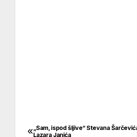
„Sam, ispod šljive“ Stevana Šarčevića
Кретање
Lazara Janića