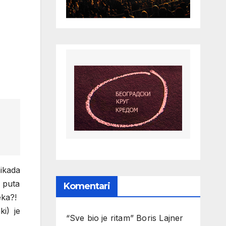
ikada
j puta
Komentari
eka?!
i) je
“Sve bio je ritam” Boris Lajner