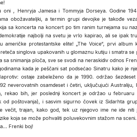
e!
jaju oni , Henryja Jamesa i Tommyja Dorseya. Godine 194
ama obožavateljki, a termin grupi devojke je takođe vez
renkija sa koncerta na koncert po tim ranim turnejama su n
mokratije najbolji na svetu je vrlo kapirao, ali se ipak tr
 američke protestantske elite! „The Voice“, prvi album ko
 preteča singlova upakovanih u glomaznu kutiju i smatra se
ja sa snimanja ploča, sve se svodi na neraskidiv odnos Fre
. U godinama kada je peščani sat podsećao Sinatru kako je n
Naprotiv: ostaje zabeleženo da je 1990. održao šezdeset 
92 neverovatnih osamdeset i četiri, uključujući Australiju, 
 rekao bih, jer poslednji koncert je održao u februaru 
od poštovanja), i sasvim sigurno čovek iz Sidarhta grupa
e večit, trajan, kako god, tek uz njegovo ime ne ide niti
uzike koja se može pohvaliti poluvekovnim stažom na sceni.
ja… Frenki boj!