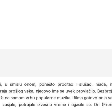
ri, u smislu onom, ponešto pročitao i slušao, mada, n
kraja prošlog veka, njegovo ime se uvek provlačilo. Bezbro
rži na samom vrhu popularne muzike i filma gotovo pola v
 zasjale, potrajale izvesno vreme i ugasile se. On (Frenk