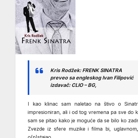
Kris Rodžek: FRENK SINATRA
preveo sa engleskog Ivan Filipović
izdavač: CLIO – BG,
I kao klinac sam naletao na štivo o Sinat
impresioniran, ali i od tog vremena pa sve do 
sam se pitao kako je moguće da se bilo ko zad
Zvezde iz sfere muzike i filma bi, uglavnom,
o(p)stajao.