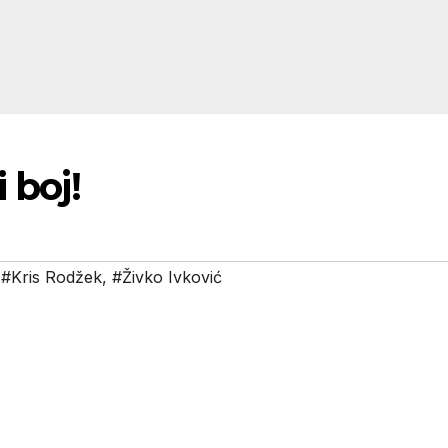
 boj!
,
#Kris Rodžek
,
#Živko Ivković