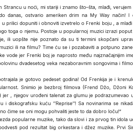
 Strancu u noći, mi stariji i znamo što–šta, mlađi, verujem 
 do danas, ostvario ameriken drim na My Way način! I 
o u prilici dopuniti i obnoviti izvetrelo o Frenki boju , a mlađi
mnogo toga o njemu. Postoje u popularnoj muzici izrazi poput
je, ili uopšte nije poznato da su ti termini skopčani upr
 muzici ili na filmu? Time ću se i pozabaviti a potpuno zane
čke vode jer Frenki boj je naprosto među najznačajnijim i
polovinu dvadesetog veka nezaboravnim songovima i filmo
otrajala je gotovo pedeset godina! Od Frenkija je i krenu
larnost. Snimio je bezbroj filmova (Frend Džo, Džoni K
…) jer , njegov urođeni talenat za glumu je podrazumevao 
 i diskografsku kuću ’’Reprise’’! Sa novinarima se nikada
ino čime se oni mogu pohvaliti jeste to da dobro loču!“
vezda popularne muzike, tako da slovi i za prvog tin idola 
 podvesti pod rezultat big orkestara i džez muzike. Prvi Si