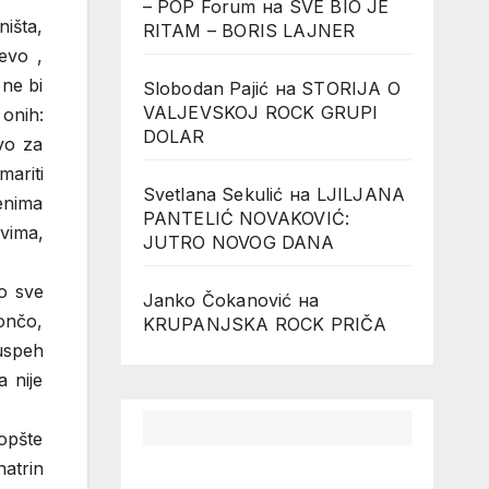
– POP Forum
на
SVE BIO JE
ništa,
RITAM – BORIS LAJNER
evo ,
 ne bi
Slobodan Pajić
на
STORIJA O
VALJEVSKOJ ROCK GRUPI
 onih:
DOLAR
avo za
mariti
Svetlana Sekulić
на
LJILJANA
menima
PANTELIĆ NOVAKOVIĆ:
vima,
JUTRO NOVOG DANA
lo sve
Janko Čokanović
на
ončo,
KRUPANJSKA ROCK PRIČA
uspeh
 nije
uopšte
natrin