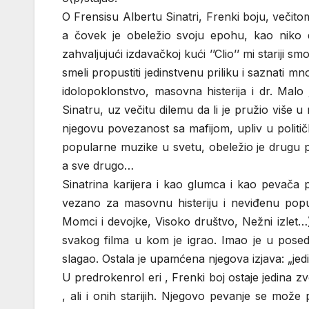
O Frensisu Albertu Sinatri, Frenki boju, večitom
a čovek je obeležio svoju epohu, kao niko
zahvaljujući izdavačkoj kući ’’Clio’’ mi stariji sm
smeli propustiti jedinstvenu priliku i saznati 
idolopoklonstvo, masovna histerija i dr. Malo 
Sinatru, uz večitu dilemu da li je pružio više u
njegovu povezanost sa mafijom, upliv u politi
popularne muzike u svetu, obeležio je drugu 
a sve drugo…
Sinatrina karijera i kao glumca i kao pevača p
vezano za masovnu histeriju i neviđenu popu
Momci i devojke, Visoko društvo, Nežni izlet
svakog filma u kom je igrao. Imao je u posedu
slagao. Ostala je upamćena njegova izjava: „jed
U predrokenrol eri , Frenki boj ostaje jedina z
, ali i onih starijih. Njegovo pevanje se može