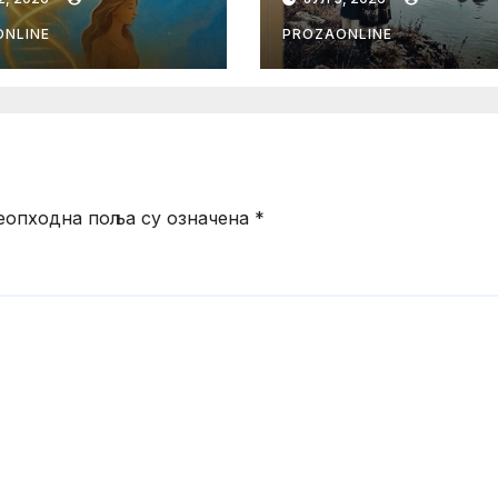
 I TELA SA
KOJE REKA PAMT
LOM
NLINE
PROZAONLINE
еопходна поља су означена
*