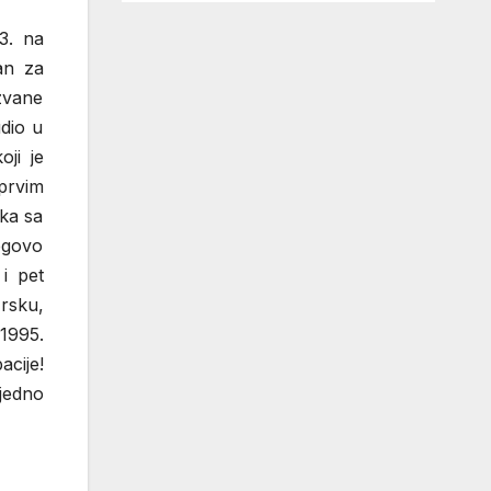
3. na
an za
azvane
udio u
ji je
 prvim
nka sa
jegovo
i pet
Irsku,
1995.
cije!
 jedno