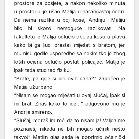
prostora za posjete, a nakon nekoliko minuta
u prostoriju je ušao Matija u narančastoj odori.
Da nema razlike u boji kose, Andriju i Matiju
bilo bi skoro nemoguće razlikovati. Na
fakultetu je Matija odlučio obojati kosu u plavu
kako bi ga ljudi prestali miješati s bratom, jer
mu nisu godile usporedbe sa nekim tko je zbog
loših ocjena odlučio postati policajac. Matija je
ipak tada studirao fiziku.
“Brate, pa gdje si bio ovih dana?“ započeo je
Matija užurbano.
“Nisam se mogao miješati u ovaj slučaj, ipak si
mi brat. Znaš kako to ide…“ odgovorio mu je
Andrija smireno.
“Slušaj, moraš im reći da to nisam ja! Valjda me
poznaješ, nikada ne bih mogao učiniti nešto
takvo!“ Matijin glas sada je poprimio očajnički