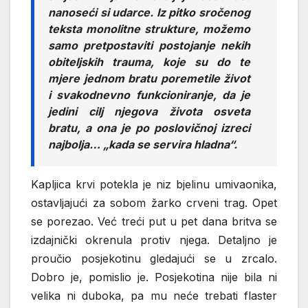
nanoseći si udarce. Iz pitko sročenog
teksta monolitne strukture, možemo
samo pretpostaviti postojanje nekih
obiteljskih trauma, koje su do te
mjere jednom bratu poremetile život
i svakodnevno funkcioniranje, da je
jedini cilj njegova života osveta
bratu, a ona je po poslovičnoj izreci
najbolja… „kada se servira hladna“.
Kapljica krvi potekla je niz bjelinu umivaonika,
ostavljajući za sobom žarko crveni trag. Opet
se porezao. Već treći put u pet dana britva se
izdajnički okrenula protiv njega. Detaljno je
proučio posjekotinu gledajući se u zrcalo.
Dobro je, pomislio je. Posjekotina nije bila ni
velika ni duboka, pa mu neće trebati flaster