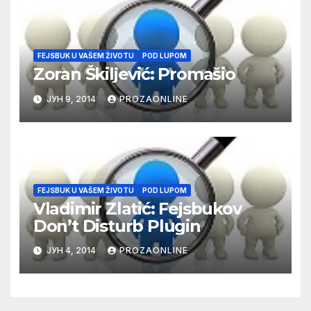
FEJSBUK U VAŠEM ŽIVOTU
POD LUPOM
Zoran Škiljević: Promašio
ЈУН 9, 2014
PROZAONLINE
FEJSBUK U VAŠEM ŽIVOTU
POD LUPOM
Vladimir Zlatić: Fejsbukov
Don’t Disturb Plugin
ЈУН 4, 2014
PROZAONLINE