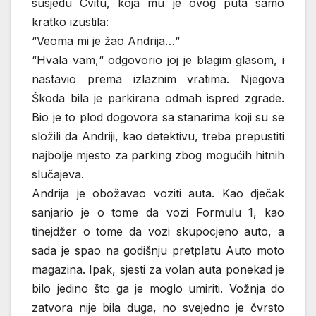
susjedu Cvitu, koja mu je ovog puta samo
kratko izustila:
“Veoma mi je žao Andrija…“
“Hvala vam,“ odgovorio joj je blagim glasom, i
nastavio prema izlaznim vratima. Njegova
Škoda bila je parkirana odmah ispred zgrade.
Bio je to plod dogovora sa stanarima koji su se
složili da Andriji, kao detektivu, treba prepustiti
najbolje mjesto za parking zbog mogućih hitnih
slučajeva.
Andrija je obožavao voziti auta. Kao dječak
sanjario je o tome da vozi Formulu 1, kao
tinejdžer o tome da vozi skupocjeno auto, a
sada je spao na godišnju pretplatu Auto moto
magazina. Ipak, sjesti za volan auta ponekad je
bilo jedino što ga je moglo umiriti. Vožnja do
zatvora nije bila duga, no svejedno je čvrsto