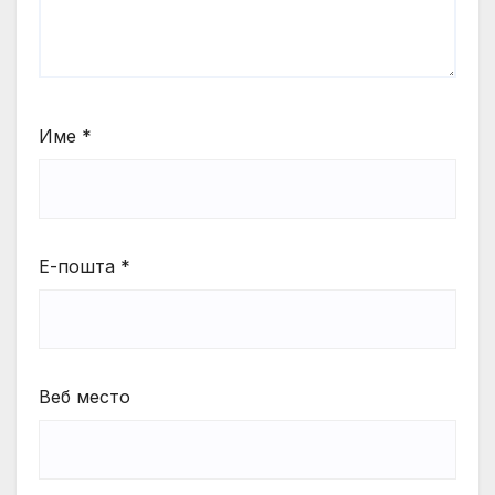
Име
*
Е-пошта
*
Веб место