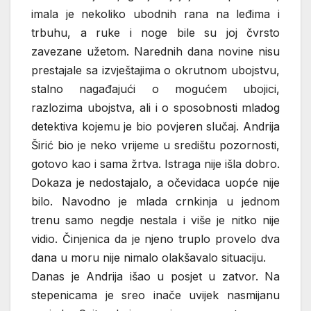
imala je nekoliko ubodnih rana na leđima i
trbuhu, a ruke i noge bile su joj čvrsto
zavezane užetom. Narednih dana novine nisu
prestajale sa izvještajima o okrutnom ubojstvu,
stalno nagađajući o mogućem ubojici,
razlozima ubojstva, ali i o sposobnosti mladog
detektiva kojemu je bio povjeren slučaj. Andrija
Širić bio je neko vrijeme u središtu pozornosti,
gotovo kao i sama žrtva. Istraga nije išla dobro.
Dokaza je nedostajalo, a očevidaca uopće nije
bilo. Navodno je mlada crnkinja u jednom
trenu samo negdje nestala i više je nitko nije
vidio. Činjenica da je njeno truplo provelo dva
dana u moru nije nimalo olakšavalo situaciju.
Danas je Andrija išao u posjet u zatvor. Na
stepenicama je sreo inače uvijek nasmijanu