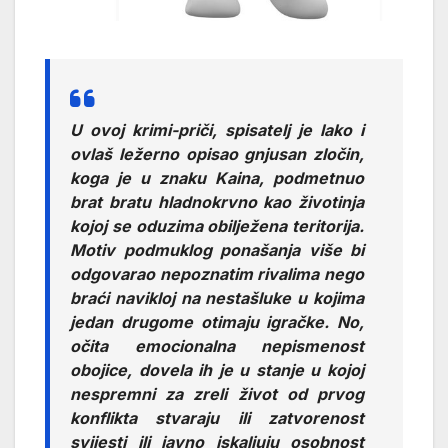
U ovoj krimi-priči, spisatelj je lako i
ovlaš ležerno opisao gnjusan zločin,
koga je u znaku Kaina, podmetnuo
brat bratu hladnokrvno kao životinja
kojoj se oduzima obilježena teritorija.
Motiv podmuklog ponašanja više bi
odgovarao nepoznatim rivalima nego
braći navikloj na nestašluke u kojima
jedan drugome otimaju igračke. No,
očita emocionalna nepismenost
obojice, dovela ih je u stanje u kojoj
nespremni za zreli život od prvog
konflikta stvaraju ili zatvorenost
svijesti ili javno iskaljuju osobnost