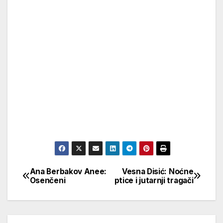
Ana Berbakov Anee:
Vesna Disić: Noćne
Кретање
Osenčeni
ptice i jutarnji tragači
чланка