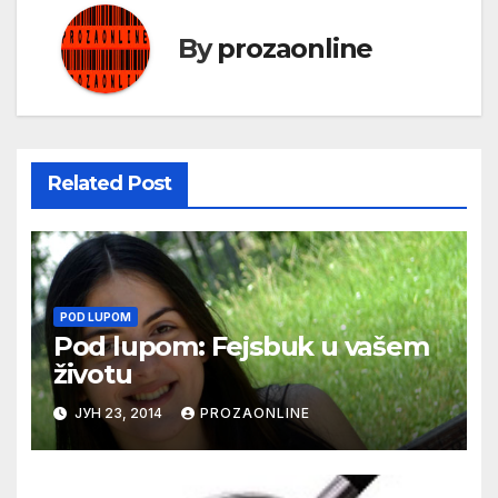
By
prozaonline
Related Post
POD LUPOM
Pod lupom: Fejsbuk u vašem
životu
ЈУН 23, 2014
PROZAONLINE