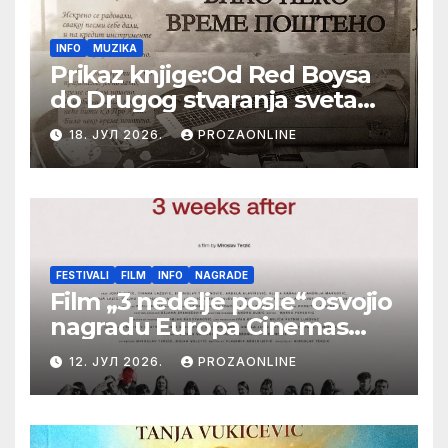
INFO
MUZIKA
Prikaz knjige:Od Red Boysa
do Drugog stvaranja sveta
(bilo neko vreme pošteno)
18. ЈУЛ 2026.
PROZAONLINE
(autor- Zlatomira Sremca,
Botoš 2022. godine,
samizdat)
FESTIVALI
FILM
INFO
NAGRADE
Film „3 nedelje posle“ osvojio
nagradu Europa Cinemas
Label na Filmskom festivalu
12. ЈУЛ 2026.
PROZAONLINE
u Karlovim Varima