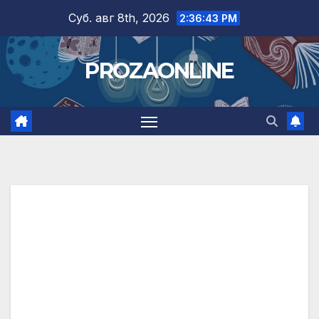
Skip
Суб. авг 8th, 2026
2:36:44 PM
to
content
PROZAONLINE