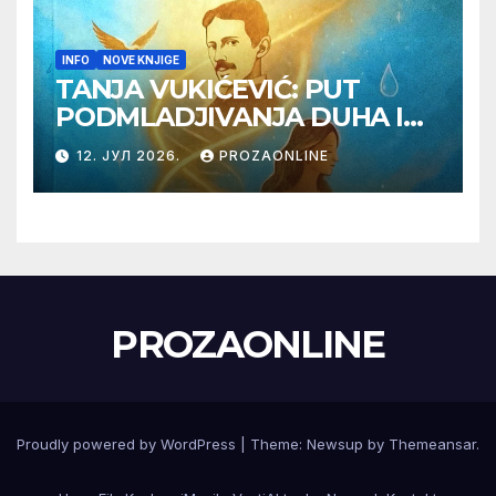
INFO
NOVE KNJIGE
TANJA VUKIĆEVIĆ: PUT
PODMLADJIVANJA DUHA I
TELA SA TESLOM
12. ЈУЛ 2026.
PROZAONLINE
PROZAONLINE
Proudly powered by WordPress
|
Theme:
Newsup
by
Themeansar
.