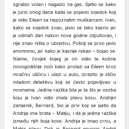
zgrabio volan i nagazio na gas. Sjetio se kako
je jurio onog dana kada se pojavio svjedok koji
je vidio Eileen sa nepoznatim muškarcem. Ivan,
kako se svjedok zvao, javio se tako kasno jer
je odmah dan nakon nove godine otputovao, i
nije znao ništa o ubojstvu. Policiji se prvo javio
anonimno, jer kako je kasnije rekao – bojao se.
Naime, čovjek kojeg je on vidio te kobne
novogodišnje noći kako prolazi sa Eileen kroz
mračnu uličicu i ulazi u auto, izrazito je sličio
mladom detektivu koji se često pojavljivao u
novinama. Jedina razlika bila je ta što je osoba
koju je Ivan vidio imala plavu kosu. Andrijin
zamjenik, Bernard, bio je prvi koji se sjetio da
Andrija ima brata – Matiju, i da je jedina razlika
između njih boja kose. Andrija je imao crnu, a
Matija plavu. Dok je Bernard govorio Andriji