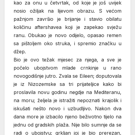
kao za onu u četvrtak, od koje je još uvijek
nosio ožiljak na lijevom obrazu. S većom
pažnjom završio je brijanje i stavio obilatu
količinu aftershavea koji je zapekao svježu
ranu. Obukao je novo odijelo, opasao remen
sa pištoljem oko struka, i spremio značku u
džep.
Bio je ovo težak mjesec za njega, a sve je
počelo ubojstvom mlade crnkinje u rano
novogodišnje jutro. Zvala se Eileen; doputovala
je iz Nizozemske sa tri prijateljice kako bi
proslavila novu godinu negdje na Mediteranu,
na moru; željela je istražiti nepoznati krajolik i
iskušati nešto novo i uzbudljivo. Nakon dva
dana more je izbacilo njeno beživotno tijelo na
jednu od gradskih plaža. Nije bilo sumnje da se
radi o ubojstvu; grkljan joj je bio prerezan,