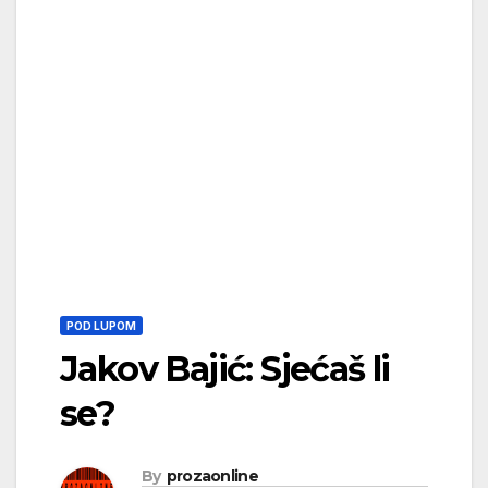
POD LUPOM
Jakov Bajić: Sjećaš li
se?
By
prozaonline