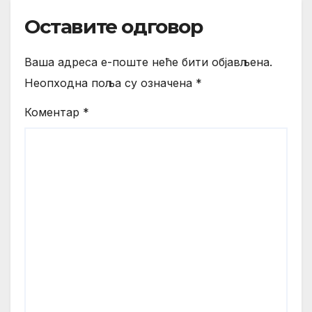
Оставите одговор
Ваша адреса е-поште неће бити објављена.
Неопходна поља су означена
*
Коментар
*