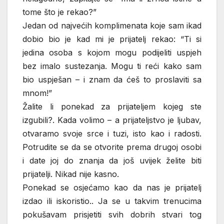
tome što je rekao?”
Jedan od najvećih komplimenata koje sam ikad
dobio bio je kad mi je prijatelj rekao: “Ti si
jedina osoba s kojom mogu podijeliti uspjeh
bez imalo sustezanja. Mogu ti reći kako sam
bio uspješan – i znam da ćeš to proslaviti sa
mnom!”
Žalite li ponekad za prijateljem kojeg ste
izgubili?. Kada volimo – a prijateljstvo je ljubav,
otvaramo svoje srce i tuzi, isto kao i radosti.
Potrudite se da se otvorite prema drugoj osobi
i date joj do znanja da još uvijek želite biti
prijatelji. Nikad nije kasno.
Ponekad se osjećamo kao da nas je prijatelj
izdao ili iskoristio.. Ja se u takvim trenucima
pokušavam prisjetiti svih dobrih stvari tog