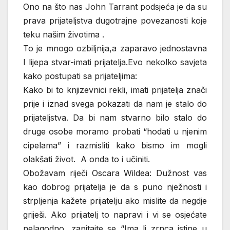
Ono na što nas John Tarrant podsjeća je da su
prava prijateljstva dugotrajne povezanosti koje
teku našim životima .
To je mnogo ozbiljnija,a zaparavo jednostavna
I lijepa stvar-imati prijatelja.Evo nekolko savjeta
kako postupati sa prijateljima:
Kako bi to knjizevnici rekli, imati prijatelja znači
prije i iznad svega pokazati da nam je stalo do
prijateljstva. Da bi nam stvarno bilo stalo do
druge osobe moramo probati “hodati u njenim
cipelama” i razmisliti kako bismo im mogli
olakšati život. A onda to i učiniti.
Obožavam riječi Oscara Wildea: Dužnost vas
kao dobrog prijatelja je da s puno nježnosti i
strpljenja kažete prijatelju ako mislite da negdje
griješi. Ako prijatelj to napravi i vi se osjećate
nelagodno, zapitajte se “Ima li zrnca istine u