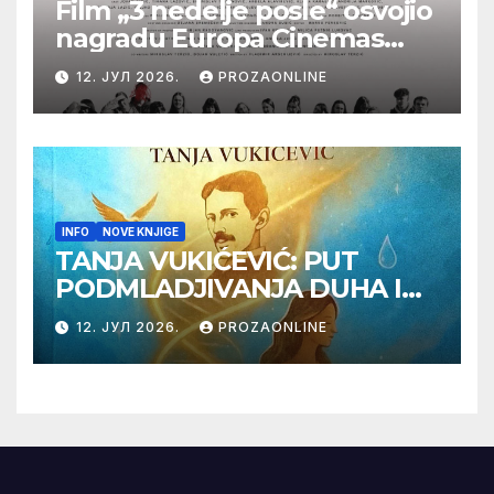
Film „3 nedelje posle“ osvojio
nagradu Europa Cinemas
Label na Filmskom festivalu
12. ЈУЛ 2026.
PROZAONLINE
u Karlovim Varima
INFO
NOVE KNJIGE
TANJA VUKIĆEVIĆ: PUT
PODMLADJIVANJA DUHA I
TELA SA TESLOM
12. ЈУЛ 2026.
PROZAONLINE