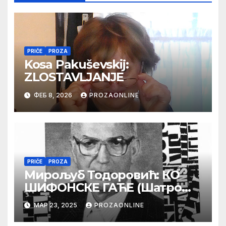
PRIČE
PROZA
Kosa Pakuševskij:
ZLOSTAVLJANJE
ФЕБ 8, 2026
PROZAONLINE
PRIČE
PROZA
Мирољуб Тодоровић: КО
ШИФОНСКЕ ГАЋЕ (Шатро
жваке)
МАР 23, 2025
PROZAONLINE