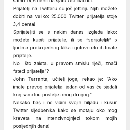
samo 14,6 centi na sjatu Usocial.net.
Prijatelji na Twitteru su još jeftiniji. Njih možete
dobiti na veliko: 25.000 Twitter prijatelja stoje
3,4 centa!
Sprijateljiti se s nekim danas izgleda lako:
možete kupiti prijatelje, ili se “sprijateljiti” s
ljudima preko jednog klika.i gotovo eto ih.Imate
prijatelje.
No što zaista, u pravom smislu riječi, znači
“steći prijatelja”?
John Tarranta, učitelj joge, rekao je: “Ako
imate pravog prijatelja, jedan od vas će sjedati
kraj samrtne postelje onog drugog.”
Nekako baš i ne vidim svojih hiljadu i kusur
Twitter sljedbenika kako se motaju oko mog
kreveta na intenzivnojnjezi tokom mojih
posljednjih dana!