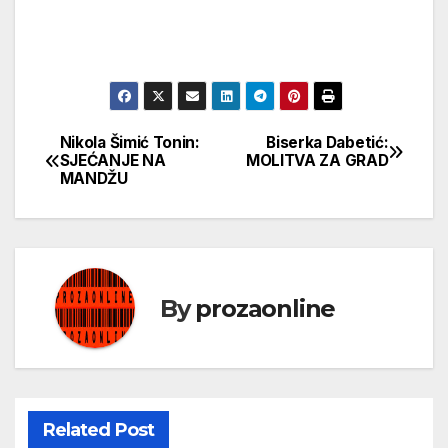
Nikola Šimić Tonin:
Biserkа Dаbetić:
Кретање
SJEĆANJE NA
MOLITVA ZA GRAD
MANDŽU
чланка
By
prozaonline
Related Post