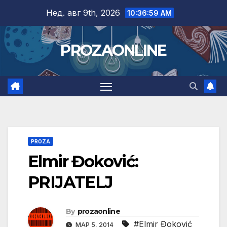
Skip
Нед. авг 9th, 2026
10:36:59 AM
to
content
PROZAONLINE
PROZA
Elmir Đoković:
PRIJATELJ
By
prozaonline
#Elmir Đoković
МАР 5, 2014