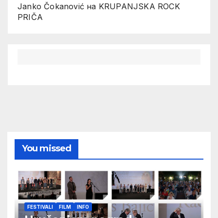
Janko Čokanović
на
KRUPANJSKA ROCK
PRIČA
You missed
FESTIVALI
FILM
INFO