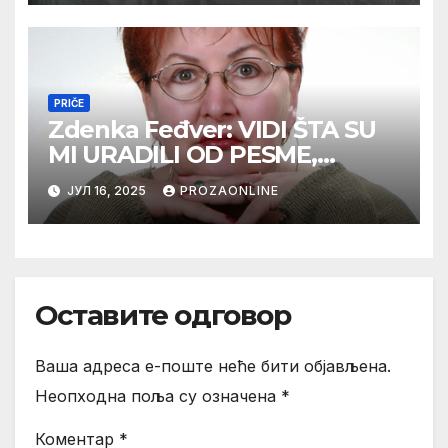
PRIČE
Zdenka Feđver: VIDI ŠTA SU
MI URADILI OD PESME,
MAMA*
ЈУЛ 16, 2025
PROZAONLINE
Оставите одговор
Ваша адреса е-поште неће бити објављена.
Неопходна поља су означена
*
Коментар
*