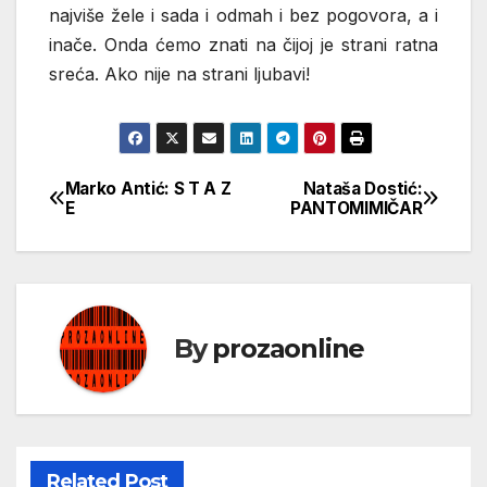
najviše žele i sada i odmah i bez pogovora, a i
inače. Onda ćemo znati na čijoj je strani ratna
sreća. Ako nije na strani ljubavi!
Marko Antić: S T A Z
Nataša Dostić:
Кретање
E
PANTOMIMIČAR
чланка
By
prozaonline
Related Post