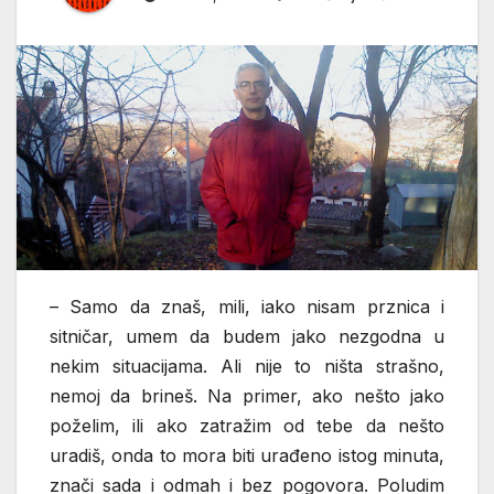
– Samo da znaš, mili, iako nisam prznica i
sitničar, umem da budem jako nezgodna u
nekim situacijama. Ali nije to ništa strašno,
nemoj da brineš. Na primer, ako nešto jako
poželim, ili ako zatražim od tebe da nešto
uradiš, onda to mora biti urađeno istog minuta,
znači sada i odmah i bez pogovora. Poludim