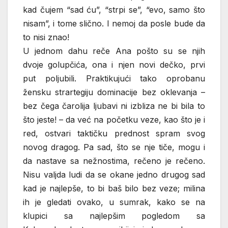
kad čujem “sad ću”, “strpi se”, “evo, samo što
nisam”, i tome slično. I nemoj da posle bude da
to nisi znao!
U jednom dahu reče Ana pošto su se njih
dvoje golupčića, ona i njen novi dečko, prvi
put poljubili. Praktikujući tako oprobanu
žensku strartegiju dominacije bez oklevanja –
bez čega čarolija ljubavi ni izbliza ne bi bila to
što jeste! – da već na početku veze, kao što je i
red, ostvari taktičku prednost spram svog
novog dragog. Pa sad, što se nje tiče, mogu i
da nastave sa nežnostima, rečeno je rečeno.
Nisu valjda ludi da se okane jedno drugog sad
kad je najlepše, to bi baš bilo bez veze; milina
ih je gledati ovako, u sumrak, kako se na
klupici sa najlepšim pogledom sa