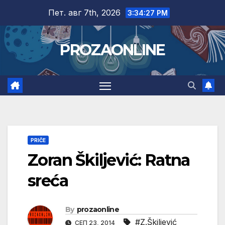
Skip
Пет. авг 7th, 2026
3:34:28 PM
to
content
PROZAONLINE
PRIČE
Zoran Škiljević: Ratna
sreća
By
prozaonline
#Z.Škiljević
СЕП 23, 2014