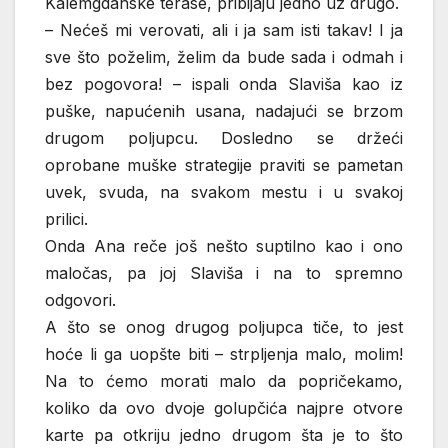
Kalemgdanske terase, pribijaju jedno uz drugo.
– Nećeš mi verovati, ali i ja sam isti takav! I ja
sve što poželim, želim da bude sada i odmah i
bez pogovora! – ispali onda Slaviša kao iz
puške, napućenih usana, nadajući se brzom
drugom poljupcu. Dosledno se držeći
oprobane muške strategije praviti se pametan
uvek, svuda, na svakom mestu i u svakoj
prilici.
Onda Ana reče još nešto suptilno kao i ono
maločas, pa joj Slaviša i na to spremno
odgovori.
A što se onog drugog poljupca tiče, to jest
hoće li ga uopšte biti – strpljenja malo, molim!
Na to ćemo morati malo da popričekamo,
koliko da ovo dvoje golupčića najpre otvore
karte pa otkriju jedno drugom šta je to što